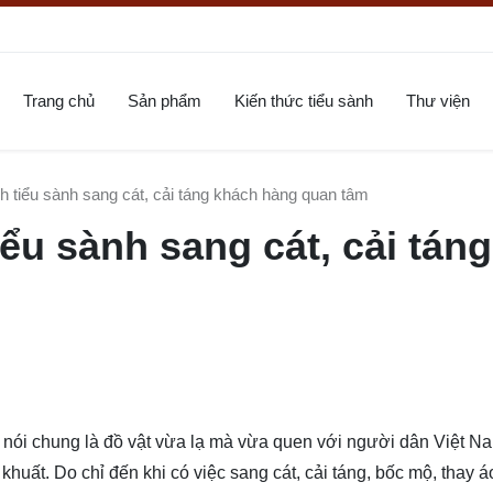
Trang chủ
Sản phẩm
Kiến thức tiểu sành
Thư viện
h tiểu sành sang cát, cải táng khách hàng quan tâm
ểu sành sang cát, cải táng
nói chung là đồ vật vừa lạ mà vừa quen với người dân Việt N
khuất. Do chỉ đến khi có việc sang cát, cải táng, bốc mộ, thay á