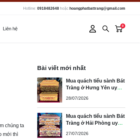
Hotline:
0918482648
hoặc
hoangphatbattrang@gmail.com
0
Liên hệ
Bài viết mới nhất
Mua quách tiểu sành Bát
Tràng ở Hưng Yên uy
tín, chuẩn tâm linh
28/07/2026
Mua quách tiểu sành Bát
Tràng ở Hải Phòng uy
am chúng ta
tín, chuẩn tâm linh
27/07/2026
o mới thì