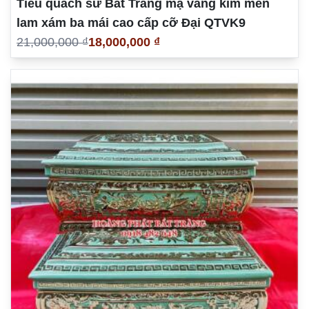
Tiểu quách sứ Bát Tràng mạ vàng kim men
lam xám ba mái cao cấp cỡ Đại QTVK9
21,000,000 ₫
18,000,000 ₫