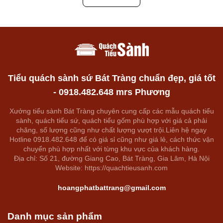
Tiểu quách sành sứ Bát Tràng chuẩn đẹp, giá tốt
- 0918.482.648 mrs Phương
Xưởng tiểu sành Bát Tràng chuyên cung cấp các mẫu quách tiểu
sành, quách tiểu sứ, quách tiểu gốm phù hợp với giá cả phải
chăng, số lượng cũng như chất lượng vượt trội.Liên hệ ngay
Hotline 0918.482.648 để có giá sỉ cũng như giá lẻ, cách thức vận
chuyển phù hợp nhất với từng khu vực của khách hàng.
Địa chỉ: Số 21, đường Giang Cao, Bát Tràng, Gia Lâm, Hà Nội
Website: https://quachtieusanh.com
hoangphatbattrang@gmail.com
Danh mục sản phẩm