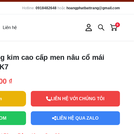
Hotline:
0918482648
hoặc
hoangphatbattrang@gmail.com
0
Liên hệ
g kim cao cấp men nâu cổ mái
K7
00 ₫
m
LIÊN HỆ VỚI CHÚNG TÔI
OOM
LIÊN HỆ QUA ZALO