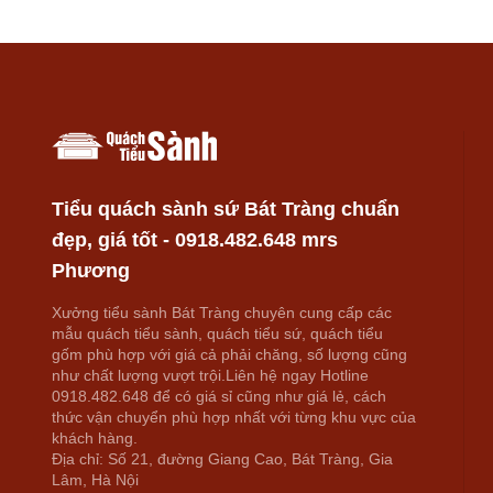
Tiểu quách sành sứ Bát Tràng chuẩn
đẹp, giá tốt - 0918.482.648 mrs
Phương
Xưởng tiểu sành Bát Tràng chuyên cung cấp các
mẫu quách tiểu sành, quách tiểu sứ, quách tiểu
gốm phù hợp với giá cả phải chăng, số lượng cũng
như chất lượng vượt trội.Liên hệ ngay Hotline
0918.482.648 để có giá sỉ cũng như giá lẻ, cách
thức vận chuyển phù hợp nhất với từng khu vực của
khách hàng.
Địa chỉ: Số 21, đường Giang Cao, Bát Tràng, Gia
Lâm, Hà Nội