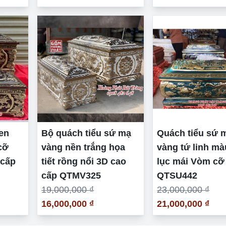
en
Bộ quách tiểu sứ mạ
Quách tiểu sứ 
cỡ
vàng nền trắng họa
vàng tứ linh m
 cấp
tiết rồng nổi 3D cao
lục mái Vòm cỡ
cấp QTMV325
QTSU442
19,000,000 ₫
23,000,000 ₫
16,000,000 ₫
21,000,000 ₫