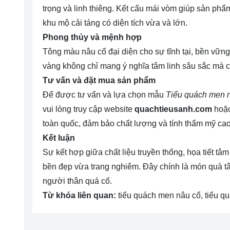
trọng và linh thiêng. Kết cấu mái vòm giúp sản phẩ
khu mộ cải táng có diện tích vừa và lớn.
Phong thủy và mệnh hợp
Tông màu nâu cổ đại diện cho sự tĩnh tại, bền vữ
vàng không chỉ mang ý nghĩa tâm linh sâu sắc mà cò
Tư vấn và đặt mua sản phẩm
Để được tư vấn và lựa chọn mẫu
Tiểu quách men 
vui lòng truy cập website
quachtieusanh.com
hoặc
toàn quốc, đảm bảo chất lượng và tính thẩm mỹ cao
Kết luận
Sự kết hợp giữa chất liệu truyền thống, họa tiết tâ
bền đẹp vừa trang nghiêm. Đây chính là món quà tâ
người thân quá cố.
Từ khóa liên quan:
tiểu quách men nâu cổ, tiểu q