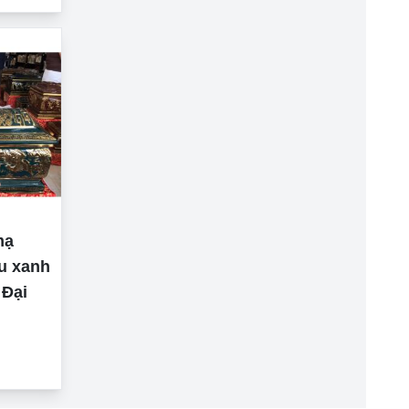
mạ
àu xanh
 Đại