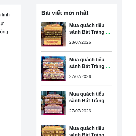
Bài viết mới nhất
 linh
sự
Mua quách tiểu
lòng
sành Bát Tràng ở
Hưng Yên uy tín,
28/07/2026
chuẩn tâm linh
Mua quách tiểu
sành Bát Tràng ở
Hải Phòng uy tín,
27/07/2026
chuẩn tâm linh
Mua quách tiểu
sành Bát Tràng ở
Hải Dương uy tín,
27/07/2026
chuẩn tâm linh
Mua quách tiểu
sành Bát Tràng ở