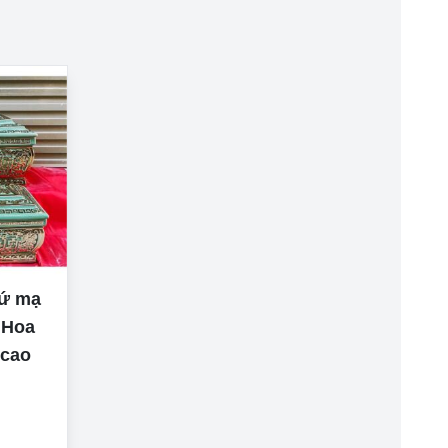
sứ mạ
 Hoa
 cao