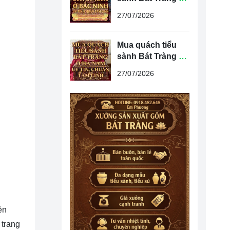
Bắc Ninh uy tín,
27/07/2026
chuẩn tâm linh
Mua quách tiểu
sành Bát Tràng ở
Hà Nam uy tín,
27/07/2026
chuẩn tâm linh
ền
 trang