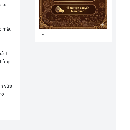
 các
họ màu
....
hách
 hàng
ch vừa
ho