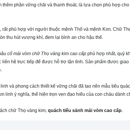
m thêm phần vững chãi và thanh thoát, là lựa chọn phù hợp cho
ng, rất phù hợp với người thuộc mệnh Thổ và mệnh Kim. Chữ T
n thu hút vượng khí, đem lại bình an cho hậu thế.
nâu cổ mái vòm chữ Thọ vàng kim cao cấp
phù hợp nhất, quý k
 liên hệ trực tiếp để được hỗ trợ tận tình. Sản phẩm được giao
.
m linh và phong cách thiết kế vững chãi đã tạo nên mẫu tiểu quá
m linh ý nghĩa, thể hiện trọn vẹn đạo hiếu của con cháu dành c
uách chữ Thọ vàng kim,
quách tiểu sành mái vòm cao cấp
.