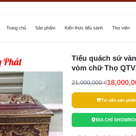
Trang chủ
Sản phẩm
Kiến thức tiểu sành
Thư viện
Tiểu quách sứ vàn
vòm chữ Thọ QTV
18,000,0
21,000,000 ₫
Tư vấn sản phẩ
ĐỊA CHỈ SHOWR