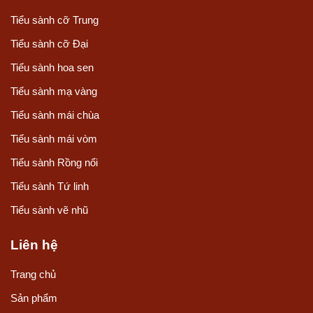
Tiểu sành cỡ Trung
Tiểu sành cỡ Đại
Tiểu sành hoa sen
Tiểu sành mạ vàng
Tiểu sành mái chùa
Cận cảnh bộ tiểu quách Bát Tràng
Tiểu sành mái vòm
Tiểu sành Rồng nổi
Quý khách bấm để chat với chuyên gia
Tiểu sành Tứ linh
Kích thước tiểu quách mái vòm
Tiểu sành vẽ nhũ
Tiểu quách mái vòm cỡ trung
Liên hệ
Vỏ quách: Dài 63cm, Rộng 37cm, Cao 35cm
Trang chủ
Vỏ tiểu: Dài 53cm, Rộng 26cm, Cao 27cm
Sản phẩm
Tiểu quách mái vòm cỡ đại