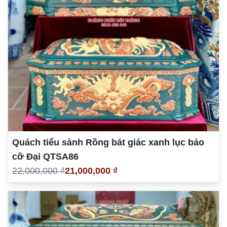
Quách tiểu sành Rồng bát giác xanh lục bảo
cỡ Đại QTSA86
22,000,000 ₫
21,000,000 ₫