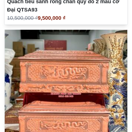
Quách tiểu sành rồng chân quỳ đỏ 2 màu cỡ
Đại QTSA93
10,500,000 ₫
9,500,000 ₫