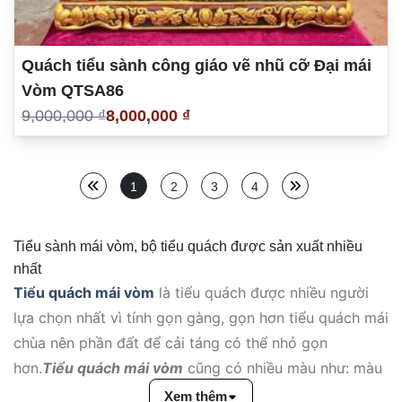
Quách tiểu sành công giáo vẽ nhũ cỡ Đại mái
Vòm QTSA86
9,000,000 ₫
8,000,000 ₫
1
2
3
4
Tiểu sành mái vòm, bộ tiểu quách được sản xuất nhiều
nhất
Tiểu quách mái vòm
là tiểu quách được nhiều người
lựa chọn nhất vì tính gọn gàng, gọn hơn tiểu quách mái
chùa nên phần đất để cải táng có thể nhỏ gọn
hơn.
Tiểu quách mái vòm
cũng có nhiều màu như: màu
nâu gụ, màu da lươn, màu xanh ngọc …
Xem thêm