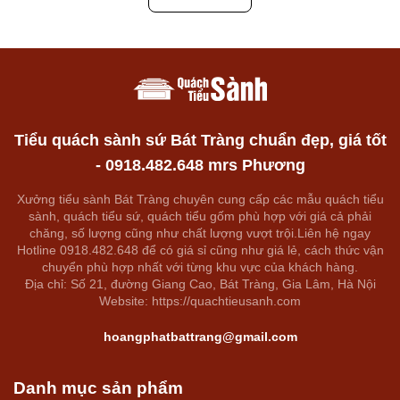
Tiểu quách sành sứ Bát Tràng chuẩn đẹp, giá tốt
- 0918.482.648 mrs Phương
Xưởng tiểu sành Bát Tràng chuyên cung cấp các mẫu quách tiểu
sành, quách tiểu sứ, quách tiểu gốm phù hợp với giá cả phải
chăng, số lượng cũng như chất lượng vượt trội.Liên hệ ngay
Hotline 0918.482.648 để có giá sỉ cũng như giá lẻ, cách thức vận
chuyển phù hợp nhất với từng khu vực của khách hàng.
Địa chỉ: Số 21, đường Giang Cao, Bát Tràng, Gia Lâm, Hà Nội
Website: https://quachtieusanh.com
hoangphatbattrang@gmail.com
Danh mục sản phẩm