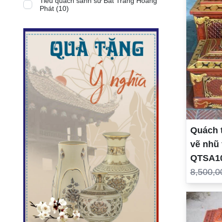
Tiểu quách sành sứ Bát Tràng Hoàng
Phát (10)
Quách 
vẽ nhũ 
QTSA1
8,500,0