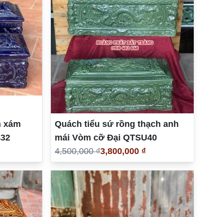
m xám
Quách tiểu sứ rồng thạch anh
432
mái Vòm cỡ Đại QTSU40
4,500,000 ₫
3,800,000 ₫