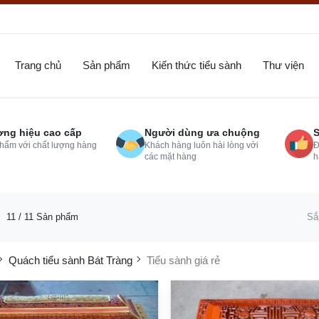
Trang chủ
Sản phẩm
Kiến thức tiểu sành
Thư viện
ng hiệu cao cấp
Người dùng ưa chuộng
S
hẩm với chất lượng hàng
Khách hàng luôn hài lòng với
Đ
các mặt hàng
h
ị
11
/ 11 Sản phẩm
Sắ
Quách tiểu sành Bát Tràng
Tiểu sành giá rẻ