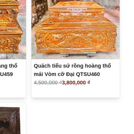
àng thổ
Quách tiểu sứ rồng hoàng thổ
SU459
mái Vòm cỡ Đại QTSU460
4,500,000 ₫
3,800,000 ₫