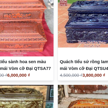
tiểu sành hoa sen màu
Quách tiểu sứ rồng la
 mái Vòm cỡ Đại QTSA77
mái Vòm cỡ Đại QTSU
00 ₫
6,000,000 ₫
4,500,000 ₫
3,800,000 ₫