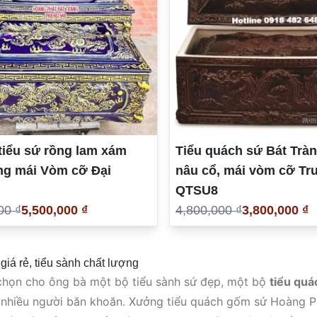
tiểu sứ rồng lam xám
Tiểu quách sứ Bát Trà
ng mái Vòm cỡ Đại
nâu cổ, mái vòm cỡ Tr
QTSU8
00 ₫
5,500,000 ₫
4,800,000 ₫
3,800,000 ₫
giá rẻ, tiểu sành chất lượng
chọn cho ông bà một bộ tiểu sành sứ đẹp, một bộ
tiểu quá
nhiều người băn khoăn. Xưởng tiểu quách gốm sứ Hoàng Ph