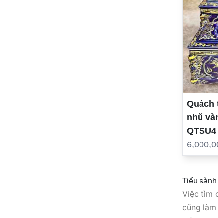
Quách 
nhũ và
QTSU4
6,000,0
Tiểu sành 
Việc tìm 
cũng làm 