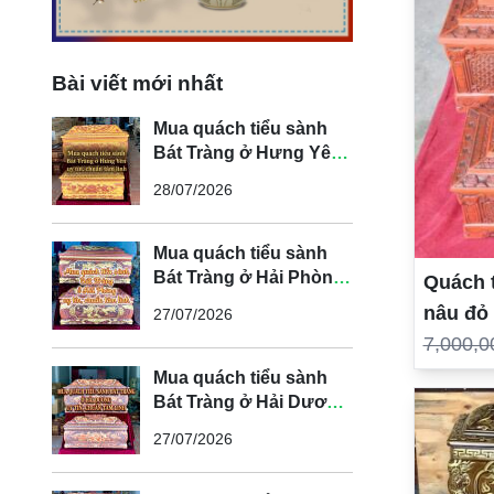
Bài viết mới nhất
Mua quách tiểu sành
Bát Tràng ở Hưng Yên
uy tín, chuẩn tâm linh
28/07/2026
Mua quách tiểu sành
Bát Tràng ở Hải Phòng
Quách 
uy tín, chuẩn tâm linh
nâu đỏ
27/07/2026
7,000,0
Mua quách tiểu sành
Bát Tràng ở Hải Dương
uy tín, chuẩn tâm linh
27/07/2026