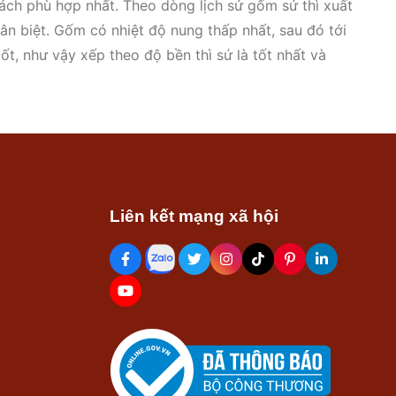
ách phù hợp nhất. Theo dòng lịch sử gốm sứ thì xuất
ân biệt. Gốm có nhiệt độ nung thấp nhất, sau đó tới
ốt, như vậy xếp theo độ bền thì sứ là tốt nhất và
g sành vì bị giới hạn bởi công nghệ nung, hiện tại
gas hóa lỏng để đốt cho nên
quách tiểu sứ
bền đẹp,
êu dùng sử dụng nhiều.
Liên kết mạng xã hội