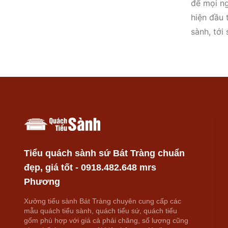
để mọi ng
hiện đầu 
sành, tới
gốm thì 
công nghệ
chất lượn
Tiểu quách sành sứ Bát Tràng chuẩn
đẹp, giá tốt - 0918.482.648 mrs
Phương
Xưởng tiểu sành Bát Tràng chuyên cung cấp các
mẫu quách tiểu sành, quách tiểu sứ, quách tiểu
gốm phù hợp với giá cả phải chăng, số lượng cũng