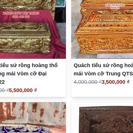
iểu sứ rồng hoàng thổ
Quách tiểu sứ rồng ho
ng mái Vòm cỡ Đại
mái Vòm cỡ Trung QT
22
4,000,000 ₫
3,500,000 ₫
00 ₫
5,500,000 ₫