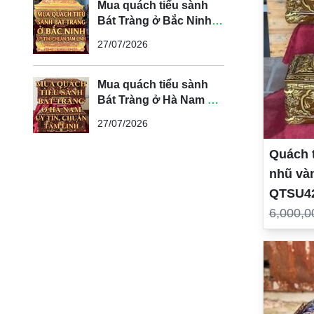
Mua quách tiểu sành
Bát Tràng ở Bắc Ninh
uy tín, chuẩn tâm linh
27/07/2026
Mua quách tiểu sành
Bát Tràng ở Hà Nam uy
tín, chuẩn tâm linh
27/07/2026
Quách t
nhũ và
QTSU4
6,000,0