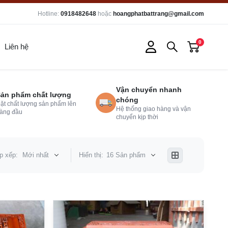
Hotline:
0918482648
hoặc
hoangphatbattrang@gmail.com
0
Liên hệ
Vận chuyển nhanh
ản phẩm chất lượng
chóng
ặt chất lượng sản phẩm lên
Hệ thống giao hàng và vận
àng đầu
chuyển kịp thời
p xếp:
Mới nhất
Hiển thị:
16 Sản phẩm