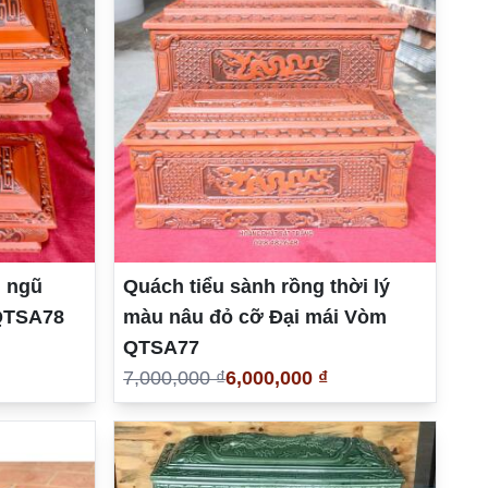
h ngũ
Quách tiểu sành rồng thời lý
QTSA78
màu nâu đỏ cỡ Đại mái Vòm
QTSA77
7,000,000 ₫
6,000,000 ₫