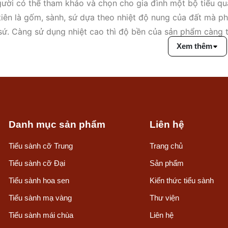
ười có thể tham khảo và chọn cho gia đình một bộ tiểu qu
tiên là gốm, sành, sứ dựa theo nhiệt độ nung của đất mà ph
 sứ. Càng sử dụng nhiệt cao thì độ bền của sản phẩm càng t
có độ bền kém nhất.
Quách tiểu
trước thường được làm bằn
Xem thêm
 nung đã tiên tiến hơn rất nhiều, công nghệ mới sử dụng 
g cao cùng hoa văn bắt mắt càng ngày càng được người ti
Danh mục sản phẩm
Liên hệ
Tiểu sành cỡ Trung
Trang chủ
Tiểu sành cỡ Đại
Sản phẩm
Tiểu sành hoa sen
Kiến thức tiểu sành
Tiểu sành mạ vàng
Thư viện
Tiểu sành mái chùa
Liên hệ