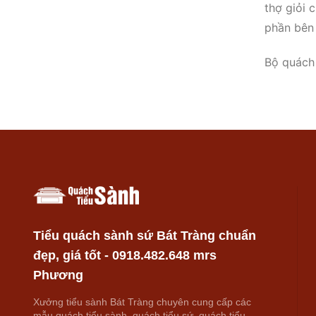
thợ giỏi 
phần bên 
Bộ quách 
hoạ trên 
phiên bả
Quý khách
Tiểu quách sành sứ Bát Tràng chuẩn
đẹp, giá tốt - 0918.482.648 mrs
Phương
Xưởng tiểu sành Bát Tràng chuyên cung cấp các
mẫu quách tiểu sành, quách tiểu sứ, quách tiểu