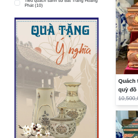
Tiểu quách sành sứ Bát Tràng Hoàng
Phát (10)
Quách t
quỳ đồ
10,500,