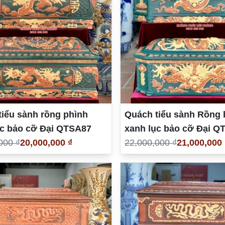
iểu sành rồng phình
Quách tiểu sành Rồng 
ục bảo cỡ Đại QTSA87
xanh lục bảo cỡ Đại Q
000 ₫
20,000,000 ₫
22,000,000 ₫
21,000,000 