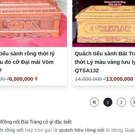
iểu sành rồng thời lý
Quách tiểu sành Bát T
u đỏ cỡ Đại mái Vòm
thời Lý màu vàng lưu l
7
QTSA132
00 ₫
6,000,000 ₫
14,000,000 ₫
13,000,000 
1
2
Rồng nổi Bát Tràng có gì đặc biệt
h rồng nổi
hay còn gọi là
quách tiểu rồng nổi
là dòng Quác