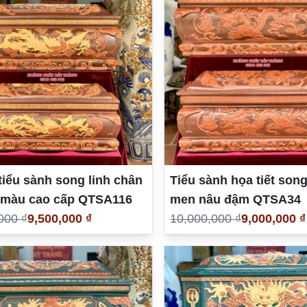
iểu sành song linh chân
Tiểu sành họa tiết song
 màu cao cấp QTSA116
men nâu đậm QTSA34
000 ₫
9,500,000 ₫
10,000,000 ₫
9,000,000 ₫