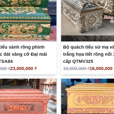
iểu sành rồng phình
Bộ quách tiểu sứ mạ v
c dát vàng cỡ Đại mái
trắng họa tiết rồng nổi
TSA84
cấp QTMV325
000 ₫
23,000,000 ₫
19,000,000 ₫
16,000,000 