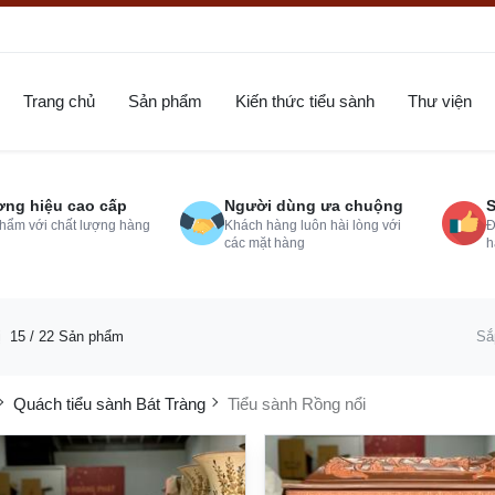
Trang chủ
Sản phẩm
Kiến thức tiểu sành
Thư viện
ng hiệu cao cấp
Người dùng ưa chuộng
S
hẩm với chất lượng hàng
Khách hàng luôn hài lòng với
Đ
các mặt hàng
h
ị
15
/ 22 Sản phẩm
Sắ
Quách tiểu sành Bát Tràng
Tiểu sành Rồng nổi