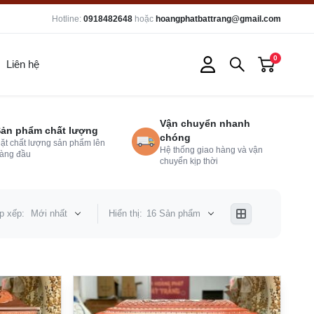
Hotline:
0918482648
hoặc
hoangphatbattrang@gmail.com
0
Liên hệ
Vận chuyển nhanh
ản phẩm chất lượng
chóng
ặt chất lượng sản phẩm lên
Hệ thống giao hàng và vận
àng đầu
chuyển kịp thời
p xếp:
Mới nhất
Hiển thị:
16 Sản phẩm