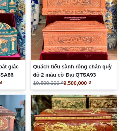
bát giác
Quách tiểu sành rồng chân quỳ
TSA86
đỏ 2 màu cỡ Đại QTSA93
₫
10,500,000 ₫
9,500,000 ₫