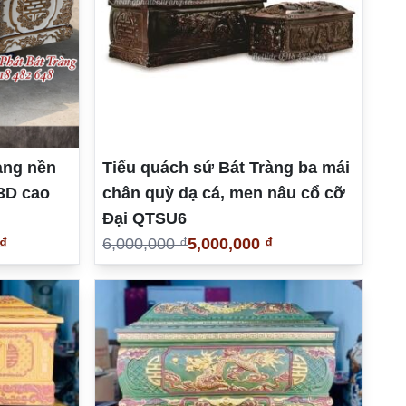
àng nền
Tiểu quách sứ Bát Tràng ba mái
 3D cao
chân quỳ dạ cá, men nâu cổ cỡ
Đại QTSU6
₫
6,000,000 ₫
5,000,000 ₫