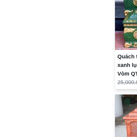
Quách t
xanh lụ
Vòm Q
25,000,