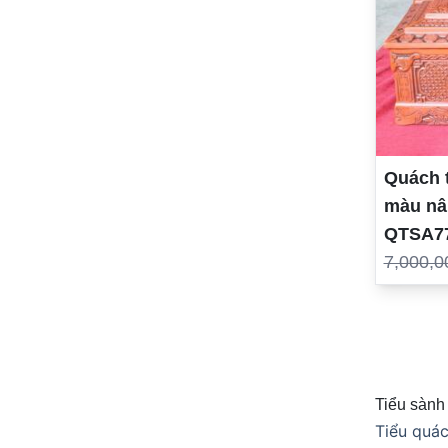
Quách t
màu nâ
QTSA7
7,000,0
Tiểu sành 
Tiểu quác