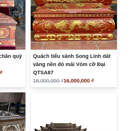
chân quỳ
Quách tiểu sành Song Linh dát
vàng nền đỏ mái Vòm cỡ Đại
₫
QTSA87
18,000,000 ₫
16,000,000 ₫