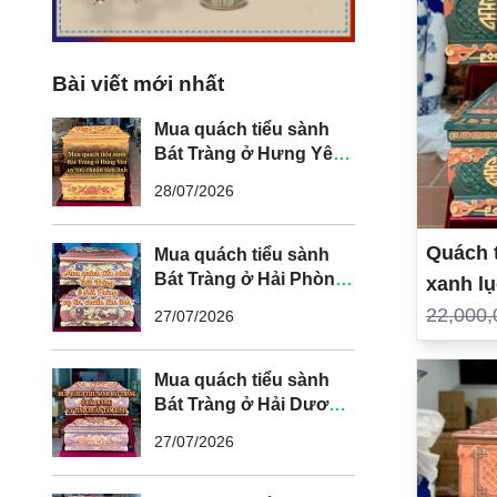
Bài viết mới nhất
Mua quách tiểu sành
Bát Tràng ở Hưng Yên
uy tín, chuẩn tâm linh
28/07/2026
Quách t
Mua quách tiểu sành
Bát Tràng ở Hải Phòng
xanh l
uy tín, chuẩn tâm linh
22,000,
27/07/2026
Mua quách tiểu sành
Bát Tràng ở Hải Dương
uy tín, chuẩn tâm linh
27/07/2026