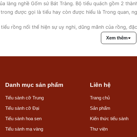
của làng nghề Gốm sứ Bát Tràng. Bộ tiểu quách gồm 2 thàn
trong được gọi là tiểu hay còn được hiểu là Trong quan, n
tiểu rồng nổi thể hiện sự uy nghi, dũng mãnh của rồng, đặc
thân
bộ tiểu sành
,
tiểu sứ
là rồng thuần châu Á với sừng, b
Xem thêm
n
tiểu sành rồng thời Lý
là hình tượng Rồng đặc thù của thờ
 hàng xem thêm các video cận cảnh các bộ tiểu quách rồn
Danh mục sản phẩm
Liên hệ
Tiểu sành cỡ Trung
Trang chủ
Tiểu sành cỡ Đại
Sản phẩm
Tiểu sành hoa sen
Kiến thức tiểu sành
Tiểu sành mạ vàng
Thư viện