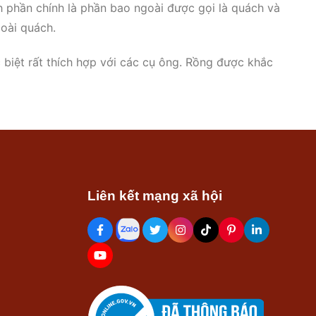
h phần chính là phần bao ngoài được gọi là quách và
goài quách.
 biệt rất thích hợp với các cụ ông. Rồng được khắc
ờm, thân nhỏ và dài, cực oai nghiêm, ngoài ra còn
i Lý Việt Nam.
g nổi nhé.
Liên kết mạng xã hội