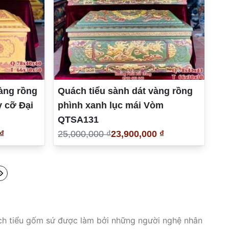
ràng rồng
Quách tiểu sành dát vàng rồng
y cỡ Đại
phình xanh lục mái Vòm
QTSA131
₫
25,000,000 ₫
23,900,000 ₫
h tiểu gốm sứ được làm bởi những người nghệ nhân