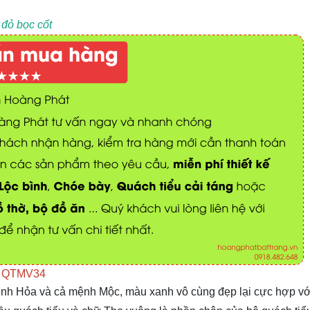
 đỏ bọc cốt
lá QTMV34
ệnh Hỏa và cả mệnh Mộc, màu xanh vô cùng đẹp lại cực hợp v