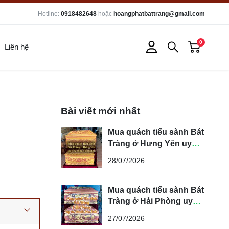
Hotline:
0918482648
hoặc
hoangphatbattrang@gmail.com
0
Liên hệ
Bài viết mới nhất
Mua quách tiểu sành Bát
Tràng ở Hưng Yên uy
tín, chuẩn tâm linh
28/07/2026
Mua quách tiểu sành Bát
Tràng ở Hải Phòng uy
tín, chuẩn tâm linh
27/07/2026