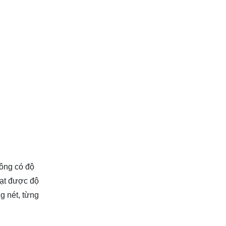
hông có độ
đạt được độ
g nét, từng