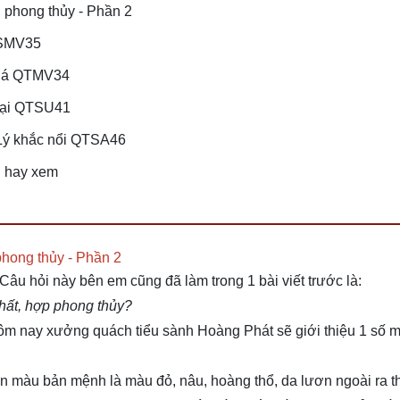
 phong thủy - Phần 2
TSMV35
h lá QTMV34
Đại QTSU41
 Lý khắc nổi QTSA46
g hay xem
hong thủy - Phần 2
âu hỏi này bên em cũng đã làm trong 1 bài viết trước là:
hất, hợp phong thủy?
 hôm nay xưởng quách tiểu sành Hoàng Phát sẽ giới thiệu 1 số 
ọn màu bản mệnh là màu đỏ, nâu, hoàng thổ, da lươn ngoài ra th