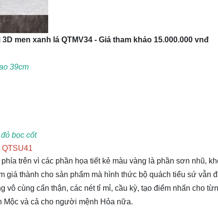
i 3D men xanh lá QTMV34 - Giá tham khảo 15.000.000 vnđ
Cao 39cm
 đỏ bọc cốt
ại QTSU41
ộ phía trên vì các phần họa tiết kẻ màu vàng là phần sơn nhũ, k
m giá thành cho sản phẩm mà hình thức bộ quách tiểu sứ vẫn 
vô cùng cẩn thận, các nét tỉ mỉ, cầu kỳ, tạo điểm nhấn cho từn
nh Mộc và cả cho người mệnh Hỏa nữa.