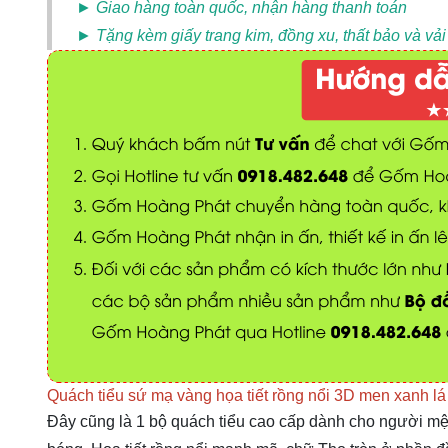
► Giao hàng toàn quốc, nhận hàng thanh toán
► Tặng kèm giấy trang kim, đồng xu, thất bảo và vải
Quách tiểu sứ mạ vàng họa tiết rồng nổi 3D men xanh 
Đây cũng là 1 bộ quách tiểu cao cấp dành cho người m