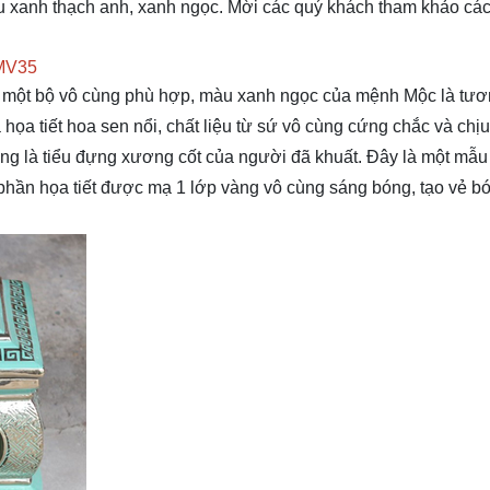
 xanh thạch anh, xanh ngọc. Mời các quý khách tham khảo cá
SMV35
 một bộ vô cùng phù hợp, màu xanh ngọc của mệnh Mộc là tươ
họa tiết hoa sen nổi, chất liệu từ sứ vô cùng cứng chắc và chịu 
ong là tiểu đựng xương cốt của người đã khuất. Đây là một mẫu
phần họa tiết được mạ 1 lớp vàng vô cùng sáng bóng, tạo vẻ b