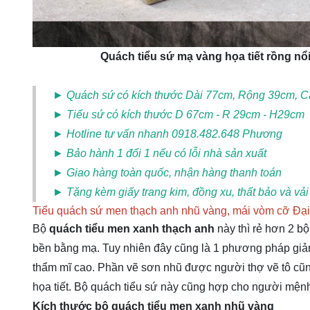
Quách tiểu sứ mạ vàng họa tiết rồng nổ
► Quách sứ có kích thước Dài 77cm, Rộng 39cm, 
► Tiểu sứ có kích thước D 67cm - R 29cm - H29cm
► Hotline tư vấn nhanh 0918.482.648 Phương
► Bảo hành 1 đổi 1 nếu có lỗi nhà sản xuất
► Giao hàng toàn quốc, nhận hàng thanh toán
► Tặng kèm giấy trang kim, đồng xu, thất bảo và vải
Tiểu quách sứ men thạch anh nhũ vàng, mái vòm cỡ Đ
Bộ
quách tiểu men xanh thạch anh
này thì rẻ hơn 2 b
bền bằng mạ. Tuy nhiên đây cũng là 1 phương pháp giả
thẩm mĩ cao. Phần vẽ sơn nhũ được người thợ vẽ tô cũng 
họa tiết. Bộ quách tiểu sứ này cũng hợp cho người mệ
Kích thước bộ quách tiểu men xanh nhũ vàng