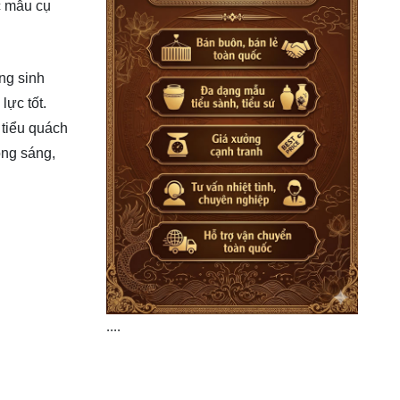
c mẫu cụ
ng sinh
lực tốt.
 tiểu quách
óng sáng,
....