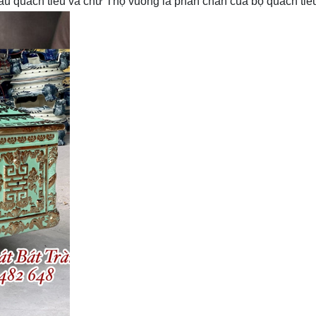
ầu quách tiểu và chữ Thọ vuông là phần chân của bộ quách tiể