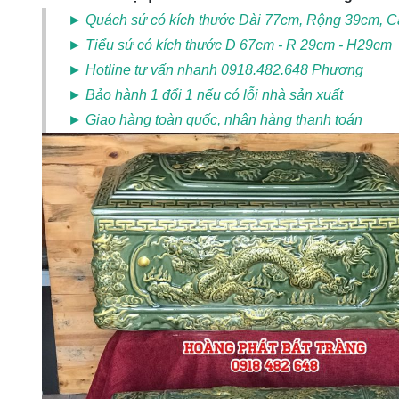
► Quách sứ có kích thước Dài 77cm, Rộng 39cm, 
► Tiểu sứ có kích thước D 67cm - R 29cm - H29cm
► Hotline tư vấn nhanh 0918.482.648 Phương
► Bảo hành 1 đổi 1 nếu có lỗi nhà sản xuất
► Giao hàng toàn quốc, nhận hàng thanh toán