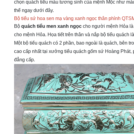
chọn quách tiểu màu tương sinh của mệnh Mộc như màu
thể ngay dưới đây.
Bộ tiểu sứ hoa sen mạ vàng xanh ngọc thân phình QT
Bộ
quách tiểu men xanh ngọc
cho người mệnh Hỏa là
cho mệnh Hỏa. Họa tiết trên thân và nắp bộ tiểu quách là 
Một bộ tiểu quách có 2 phần, bao ngoài là quách, bên tr
cao cấp nhất tại xưởng tiểu quách gốm sứ Hoàng Phát, 
đẳng cấp.