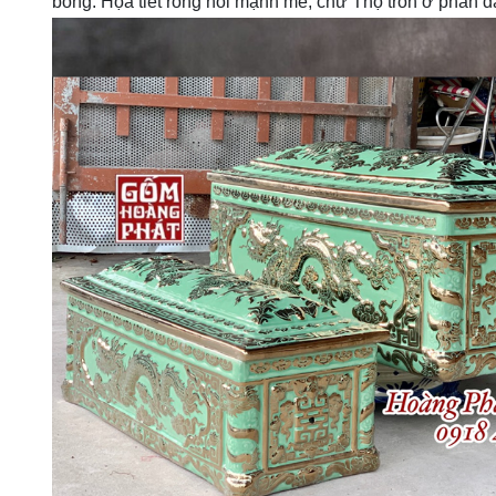
bóng. Họa tiết rồng nổi mạnh mẽ, chữ Thọ tròn ở phần đ