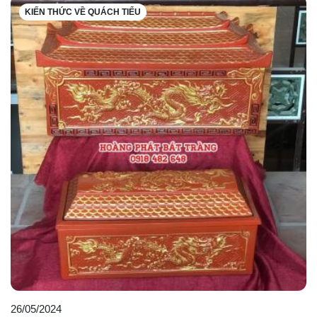
KIẾN THỨC VỀ QUÁCH TIỂU
26/05/2024