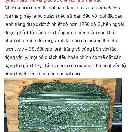
Quách tiểu mạ vàng được chế tác như thế nào
Như đã nói ở trên thì cốt ban đầu của các
bộ quách tiểu
mạ vàng
này là bộ quách tiểu sứ ban đầu với cốt đất cao
lanh trắng được đốt ở nhiệt độ hơn 1250 độ C, bên ngoài
được phủ 1 lớp áo men bóng với nhiều màu sắc khác
nhau như xanh dương, xanh lá, nâu cổ, hoàng thổ, da
lươn, .v.v.v Cốt đất cao lanh trắng vô cùng bền với tác
động vật lý, một bộ quách tiểu hoàn chỉnh có thể đặt cân
nặng tới gần 80kg. Bề mặt men có màu sắc bắt mắt với độ
bóng tuyệt vời, chịu mài mòn rất cao.