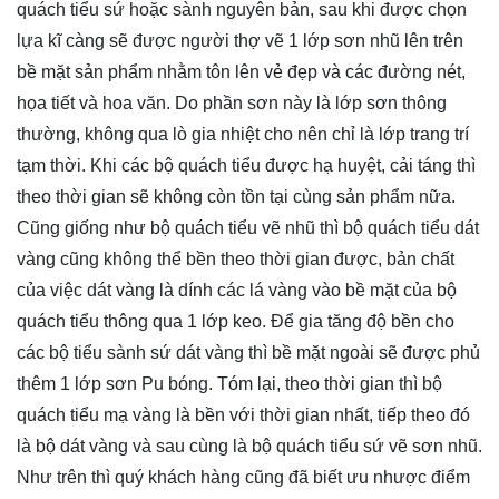
quách tiểu sứ hoặc sành nguyên bản, sau khi được chọn
lựa kĩ càng sẽ được người thợ vẽ 1 lớp sơn nhũ lên trên
bề mặt sản phẩm nhằm tôn lên vẻ đẹp và các đường nét,
họa tiết và hoa văn. Do phần sơn này là lớp sơn thông
thường, không qua lò gia nhiệt cho nên chỉ là lớp trang trí
tạm thời. Khi các bộ quách tiểu được hạ huyệt, cải táng thì
theo thời gian sẽ không còn tồn tại cùng sản phẩm nữa.
Cũng giống như bộ quách tiểu vẽ nhũ thì bộ quách tiểu dát
vàng cũng không thể bền theo thời gian được, bản chất
của việc dát vàng là dính các lá vàng vào bề mặt của bộ
quách tiểu thông qua 1 lớp keo. Để gia tăng độ bền cho
các bộ tiểu sành sứ dát vàng thì bề mặt ngoài sẽ được phủ
thêm 1 lớp sơn Pu bóng. Tóm lại, theo thời gian thì bộ
quách tiểu mạ vàng là bền với thời gian nhất, tiếp theo đó
là bộ dát vàng và sau cùng là bộ quách tiểu sứ vẽ sơn nhũ.
Như trên thì quý khách hàng cũng đã biết ưu nhược điểm