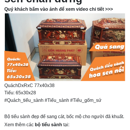
Quý khách bấm vào ảnh để xem video chi tiết >>>
QuáchDxRxC 77x40x38
Tiểu: 65x30x28
#Quách_tiểu_sành #Tiểu_sành #Tiểu_gốm_sứ
Bộ tiểu sành đẹp để sang cát, bốc mộ cho người đã khuất.
Xem thêm các
bộ tiểu sành
tại: