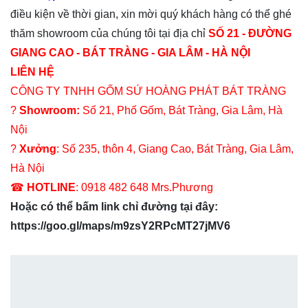
điều kiện về thời gian, xin mời quý khách hàng có thể ghé
thăm showroom của chúng tôi tại địa chỉ
SỐ 21 - ĐƯỜNG
GIANG CAO - BÁT TRÀNG - GIA LÂM - HÀ NỘI
LIÊN HỆ
CÔNG TY TNHH GỐM SỨ HOÀNG PHÁT BÁT TRÀNG
?
Showroom:
Số 21, Phố Gốm, Bát Tràng, Gia Lâm, Hà
Nội
?
Xưởng
: Số 235, thôn 4, Giang Cao, Bát Tràng, Gia Lâm,
Hà Nội
☎
HOTLINE
: 0918 482 648 Mrs.Phương
Hoặc có thể bấm link chỉ đường tại đây:
https://goo.gl/maps/m9zsY2RPcMT27jMV6