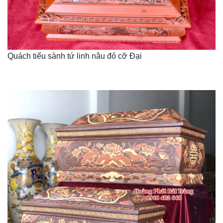
Quách tiểu sành tứ linh nâu đỏ cỡ Đại