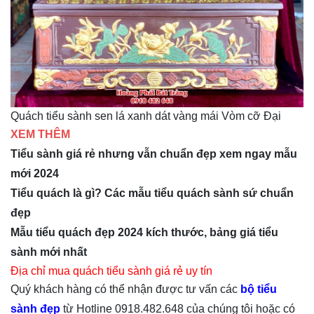
Quách tiểu sành sen lá xanh dát vàng mái Vòm cỡ Đại
XEM THÊM
Tiểu sành giá rẻ nhưng vẫn chuẩn đẹp xem ngay mẫu
mới 2024
Tiểu quách là gì? Các mẫu tiểu quách sành sứ chuẩn
đẹp
Mẫu tiểu quách đẹp 2024 kích thước, bảng giá tiểu
sành mới nhất
Địa chỉ mua quách tiểu sành giá rẻ uy tín
Quý khách hàng có thể nhận được tư vấn các
bộ tiểu
sành đẹp
từ Hotline 0918.482.648 của chúng tôi hoặc có