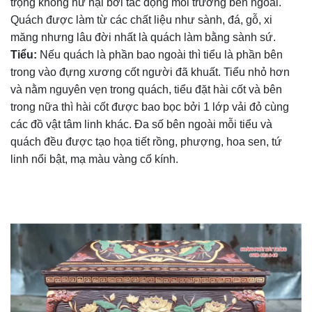
trọng không hư hại bởi tác động môi trường bên ngoài.
Quách được làm từ các chất liệu như sành, đá, gỗ, xi
măng nhưng lâu đời nhất là quách làm bằng sành sứ.
Tiểu:
Nếu quách là phần bao ngoài thì tiểu là phần bên
trong vào đựng xương cốt người đã khuất. Tiểu nhỏ hơn
và nằm nguyên vẹn trong quách, tiểu đặt hài cốt và bên
trong nữa thì hài cốt được bao bọc bởi 1 lớp vải đỏ cùng
các đồ vật tâm linh khác. Đa số bên ngoài mỗi tiểu và
quách đều được tạo họa tiết rồng, phượng, hoa sen, tứ
linh nổi bật, mạ màu vàng cổ kính.