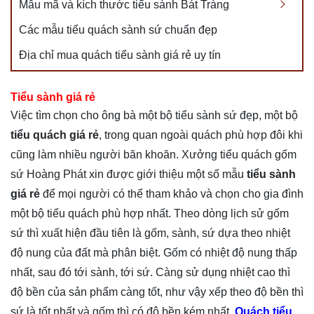
Mẫu mã và kích thước tiểu sành Bát Tràng
Các mẫu tiểu quách sành sứ chuẩn đẹp
Địa chỉ mua quách tiểu sành giá rẻ uy tín
Tiểu sành giá rẻ
Việc tìm chọn cho ông bà một bộ tiểu sành sứ đẹp, một bộ
tiểu quách giá rẻ
, trong quan ngoài quách phù hợp đôi khi
cũng làm nhiều người băn khoăn. Xưởng tiểu quách gốm
sứ Hoàng Phát xin được giới thiệu một số mẫu
tiểu sành
giá rẻ
để mọi người có thể tham khảo và chọn cho gia đình
một bộ tiểu quách phù hợp nhất. Theo dòng lịch sử gốm
sứ thì xuất hiện đầu tiên là gốm, sành, sứ dựa theo nhiệt
độ nung của đất mà phân biệt. Gốm có nhiệt độ nung thấp
nhất, sau đó tới sành, tới sứ. Càng sử dụng nhiệt cao thì
độ bền của sản phẩm càng tốt, như vậy xếp theo độ bền thì
sứ là tốt nhất và gốm thì có độ bền kém nhất.
Quách tiểu