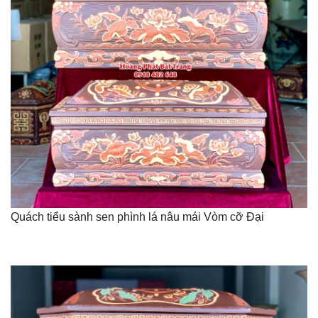
Quách tiểu sành sen phình lá nâu mái Vòm cỡ Đại