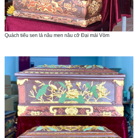
Quách tiểu sen lá nâu men nâu cỡ Đại mái Vòm