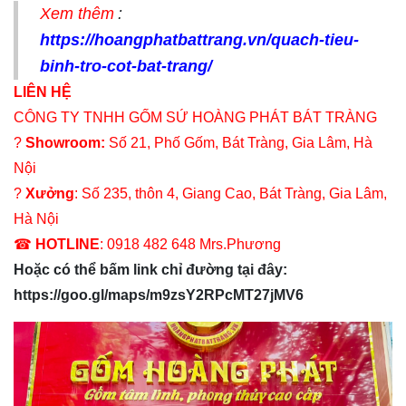
Xem thêm
:
https://hoangphatbattrang.vn/quach-tieu-
binh-tro-cot-bat-trang/
LIÊN HỆ
CÔNG TY TNHH GỐM SỨ HOÀNG PHÁT BÁT TRÀNG
?
Showroom:
Số 21, Phố Gốm, Bát Tràng, Gia Lâm, Hà
Nội
?
Xưởng
: Số 235, thôn 4, Giang Cao, Bát Tràng, Gia Lâm,
Hà Nội
☎
HOTLINE
: 0918 482 648 Mrs.Phương
Hoặc có thể bấm link chỉ đường tại đây:
https://goo.gl/maps/m9zsY2RPcMT27jMV6