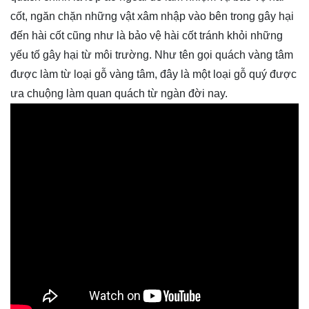
cốt, ngăn chặn những vật xâm nhập vào bên trong gây hại
đến hài cốt cũng như là bảo vệ hài cốt tránh khỏi những
yếu tố gây hại từ môi trường. Như tên gọi quách vàng tâm
được làm từ loại gỗ vàng tâm, đây là một loại gỗ quý được
ưa chuộng làm quan quách từ ngàn đời nay.