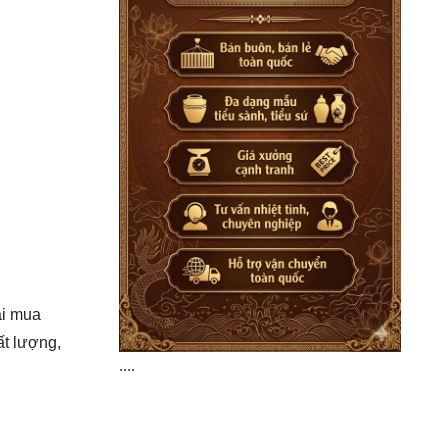
ải mua
ất lượng,
....