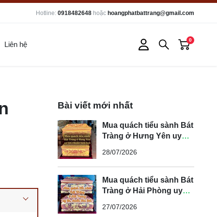
Hotline:
0918482648
hoặc
hoangphatbattrang@gmail.com
0
Liên hệ
n
Bài viết mới nhất
Mua quách tiểu sành Bát
Tràng ở Hưng Yên uy
tín, chuẩn tâm linh
28/07/2026
Mua quách tiểu sành Bát
Tràng ở Hải Phòng uy
tín, chuẩn tâm linh
27/07/2026