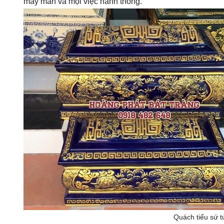
may mắn và mọi việc hanh thông.
Quách tiểu sứ t