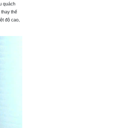
̃u quách
 thay thế
iệt độ cao,