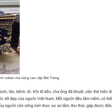
anh coban mạ vàng cao cấp Bát Tràng
inh, lão, bệnh, tử. Khi tổ tiên, cha ông đã khuất, việc thể hiện 
đức tốt đẹp của người Việt Nam. Mỗi người đều tâm niệm, có thể
của người còn sống mới thực sự an tâm, thư thái, gặp được điều