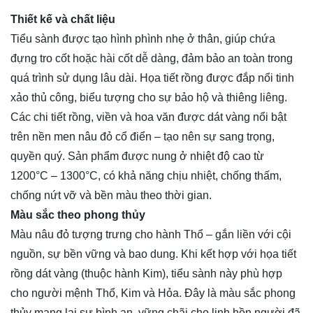
Thiết kế và chất liệu
Tiểu sành được tạo hình phình nhẹ ở thân, giúp chứa
đựng tro cốt hoặc hài cốt dễ dàng, đảm bảo an toàn trong
quá trình sử dụng lâu dài. Họa tiết rồng được đắp nổi tinh
xảo thủ công, biểu tượng cho sự bảo hộ và thiêng liêng.
Các chi tiết rồng, viền và hoa văn được dát vàng nổi bật
trên nền men nâu đỏ cổ điển – tạo nên sự sang trọng,
quyền quý. Sản phẩm được nung ở nhiệt độ cao từ
1200°C – 1300°C, có khả năng chịu nhiệt, chống thấm,
chống nứt vỡ và bền màu theo thời gian.
Màu sắc theo phong thủy
Màu nâu đỏ tượng trưng cho hành Thổ – gắn liền với cội
nguồn, sự bền vững và bao dung. Khi kết hợp với họa tiết
rồng dát vàng (thuộc hành Kim), tiểu sành này phù hợp
cho người mệnh Thổ, Kim và Hỏa. Đây là màu sắc phong
thủy mang lại sự bình an, vững chãi cho linh hồn người đã