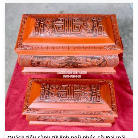
Quách tiểu sành tứ linh ngũ phúc cỡ Đại mái