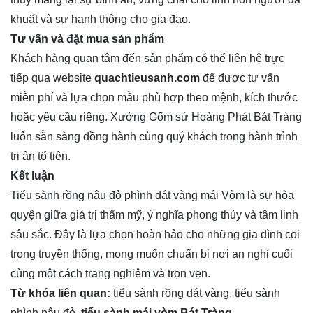
khuất và sự hanh thông cho gia đạo.
Tư vấn và đặt mua sản phẩm
Khách hàng quan tâm đến sản phẩm có thể liên hệ trực
tiếp qua website
quachtieusanh.com
để được tư vấn
miễn phí và lựa chọn mẫu phù hợp theo mệnh, kích thước
hoặc yêu cầu riêng. Xưởng Gốm sứ Hoàng Phát Bát Tràng
luôn sẵn sàng đồng hành cùng quý khách trong hành trình
tri ân tổ tiên.
Kết luận
Tiểu sành rồng nâu đỏ phình dát vàng mái Vòm là sự hòa
quyện giữa giá trị thẩm mỹ, ý nghĩa phong thủy và tâm linh
sâu sắc. Đây là lựa chọn hoàn hảo cho những gia đình coi
trọng truyền thống, mong muốn chuẩn bị nơi an nghỉ cuối
cùng một cách trang nghiêm và trọn vẹn.
Từ khóa liên quan:
tiểu sành rồng dát vàng, tiểu sành
phình nâu đỏ,
tiểu sành mái vòm Bát Tràng