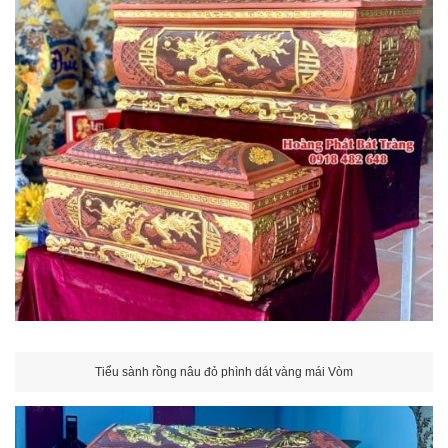
Tiểu sành rồng nâu đỏ phình dát vàng mái Vòm