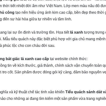
kiện thời tiết nhiệt đới ẩm như Việt Nam. Lớp men màu nâu đỏ đư
thủ công
tạo nên hiệu ứng ánh kim cao cấp, bền đẹp theo thời 
g đến sự hài hòa giữa tự nhiên và tâm linh.
ng lại sự ổn định và trường tồn. Họa tiết
lá xanh
tượng trưng 
 mới. Mẫu tiểu quách này đặc biệt phù hợp với gia chủ mang mện
à phúc lộc cho con cháu đời sau.
ng bát giác lá xanh cao cấp
tại website chính thức:
hông tin về kích thước, giá thành, chính sách vận chuyển toàn q
 vị tro cốt. Sản phẩm được đóng gói kỹ càng, đảm bảo nguyên vẹ
nghĩa và kỹ thuật chế tác tinh xảo khiến
Tiểu quách sành dát 
 hảo cho những ai đang tìm kiếm một sản phẩm vừa trang nghi