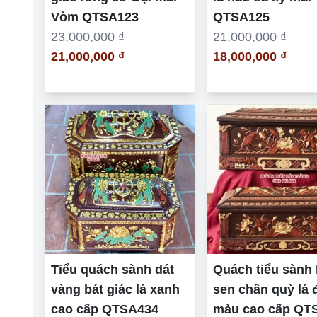
Vòm QTSA123
QTSA125
23,000,000 ₫
21,000,000 ₫
21,000,000 ₫
18,000,000 ₫
Tiểu quách sành dát
Quách tiểu sành
vàng bát giác lá xanh
sen chân quỳ lá 
cao cấp QTSA434
màu cao cấp QT