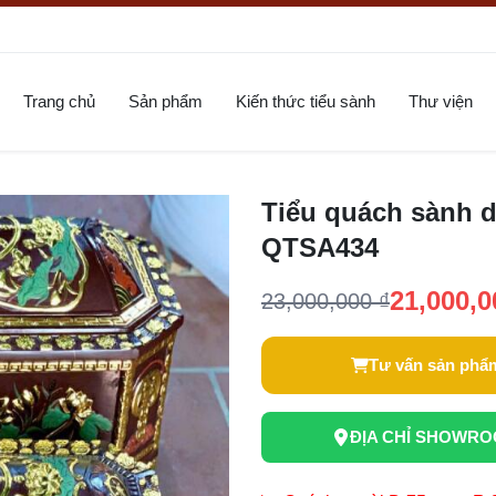
Trang chủ
Sản phẩm
Kiến thức tiểu sành
Thư viện
Tiểu quách sành d
QTSA434
21,000,0
23,000,000 ₫
Tư vấn sản phẩ
ĐỊA CHỈ SHOWR