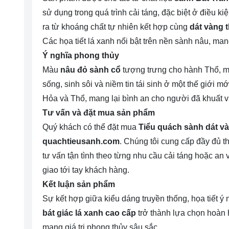
sử dụng trong quá trình cải táng, đặc biệt ở điều 
ra từ khoáng chất tự nhiên kết hợp cùng
dát vàng 
Các họa tiết lá xanh nổi bật trên nền sành nâu, man
Ý nghĩa phong thủy
Màu
nâu đỏ sành cổ
tượng trưng cho hành Thổ, ma
sống, sinh sôi và niềm tin tái sinh ở một thế giới
Hỏa và Thổ, mang lại bình an cho người đã khuất v
Tư vấn và đặt mua sản phẩm
Quý khách có thể đặt mua
Tiểu quách sành dát và
quachtieusanh.com
. Chúng tôi cung cấp đầy đủ t
tư vấn tận tình theo từng nhu cầu cải táng hoặc an
giao tới tay khách hàng.
Kết luận sản phẩm
Sự kết hợp giữa kiểu dáng truyền thống, họa tiết ý 
bát giác lá xanh cao cấp
trở thành lựa chọn hoàn
mang giá trị phong thủy sâu sắc.