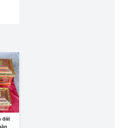
 dát
hân