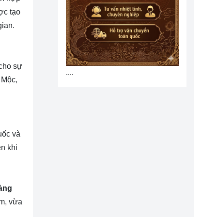
ợc tạo
gian.
cho sự
....
h Mộc,
uốc và
n khi
vàng
êm, vừa