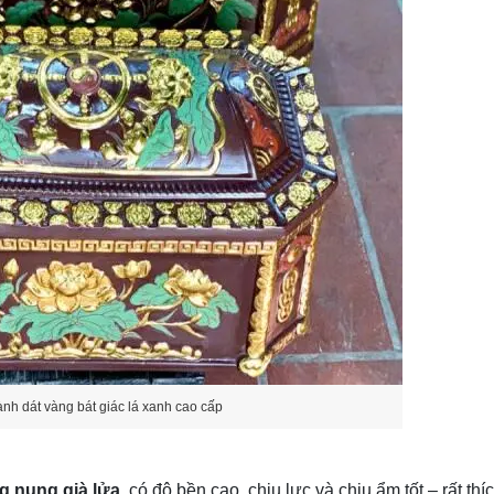
nh dát vàng bát giác lá xanh cao cấp
g nung già lửa
, có độ bền cao, chịu lực và chịu ẩm tốt – rất th