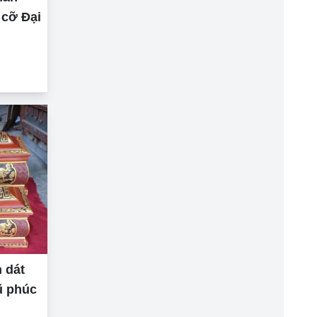
cỡ Đại
 dát
ũ phúc