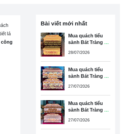
Bài viết mới nhất
uách
iết lá
Mua quách tiểu
ủ công
sành Bát Tràng ở
Hưng Yên uy tín,
28/07/2026
chuẩn tâm linh
Mua quách tiểu
sành Bát Tràng ở
Hải Phòng uy tín,
27/07/2026
chuẩn tâm linh
Mua quách tiểu
sành Bát Tràng ở
Hải Dương uy tín,
27/07/2026
chuẩn tâm linh