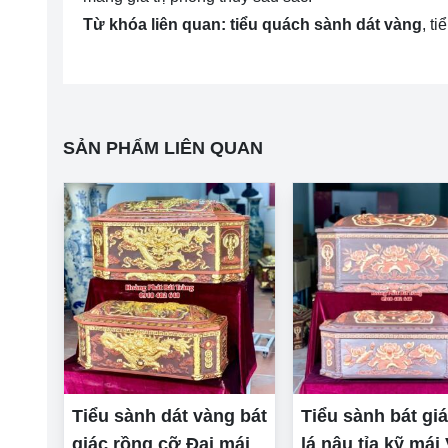
Từ khóa liên quan:
tiểu quách sành dát vàng
, t
SẢN PHẨM LIÊN QUAN
Tiểu sành dát vàng bát
Tiểu sành bát gi
giác rồng cỡ Đại mái
lá nâu tỉa kỹ má