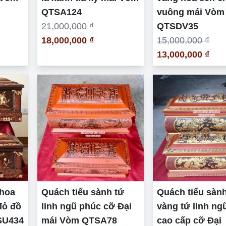
QTSA124
vuông mái Vòm 
21,000,000 ₫
QTSDV35
18,000,000 ₫
15,000,000 ₫
13,000,000 ₫
 hoa
Quách tiểu sành tứ
Quách tiểu sành
đỏ đồ
linh ngũ phúc cỡ Đại
vàng tứ linh ng
SU434
mái Vòm QTSA78
cao cấp cỡ Đại