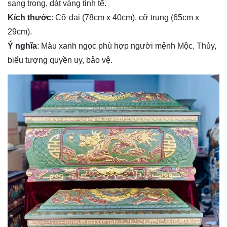
sang trọng, dát vàng tinh tế.
Kích thước
: Cỡ đại (78cm x 40cm), cỡ trung (65cm x
29cm).
Ý nghĩa
: Màu xanh ngọc phù hợp người mệnh Mộc, Thủy,
biểu tượng quyền uy, bảo vệ.