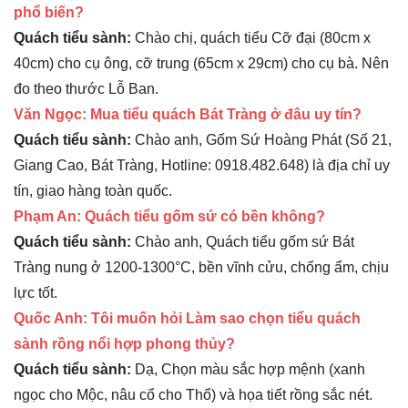
phổ biến?
Quách tiểu sành:
Chào chị, quách tiểu Cỡ đại (80cm x
40cm) cho cụ ông, cỡ trung (65cm x 29cm) cho cụ bà. Nên
đo theo thước Lỗ Ban.
Văn Ngọc: Mua tiểu quách Bát Tràng ở đâu uy tín?
Quách tiểu sành:
Chào anh, Gốm Sứ Hoàng Phát (Số 21,
Giang Cao, Bát Tràng, Hotline: 0918.482.648) là địa chỉ uy
tín, giao hàng toàn quốc.
Phạm An: Quách tiểu gốm sứ có bền không?
Quách tiểu sành:
Chào anh, Quách tiểu gốm sứ Bát
Tràng nung ở 1200-1300°C, bền vĩnh cửu, chống ẩm, chịu
lực tốt.
Quốc Anh: Tôi muốn hỏi Làm sao chọn tiểu quách
sành rồng nổi hợp phong thủy?
Quách tiểu sành:
Dạ, Chọn màu sắc hợp mệnh (xanh
ngọc cho Mộc, nâu cổ cho Thổ) và họa tiết rồng sắc nét.