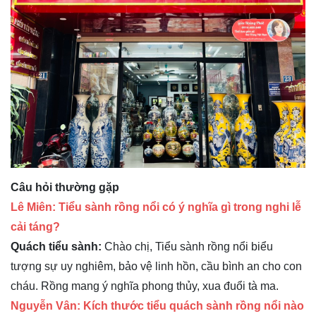
Câu hỏi thường gặp
Lê Miên: Tiểu sành rồng nổi có ý nghĩa gì trong nghi lễ
cải táng?
Quách tiểu sành:
Chào chị, Tiểu sành rồng nổi biểu
tượng sự uy nghiêm, bảo vệ linh hồn, cầu bình an cho con
cháu. Rồng mang ý nghĩa phong thủy, xua đuổi tà ma.
Nguyễn Vân: Kích thước tiểu quách sành rồng nổi nào