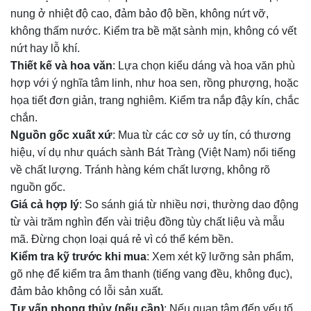
nung ở nhiệt độ cao, đảm bảo độ bền, không nứt vỡ,
không thấm nước. Kiểm tra bề mặt sành mịn, không có vết
nứt hay lỗ khí.
Thiết kế và hoa văn
: Lựa chọn kiểu dáng và hoa văn phù
hợp với ý nghĩa tâm linh, như hoa sen, rồng phượng, hoặc
họa tiết đơn giản, trang nghiêm. Kiểm tra nắp đậy kín, chắc
chắn.
Nguồn gốc xuất xứ
: Mua từ các cơ sở uy tín, có thương
hiệu, ví dụ như quách sành Bát Tràng (Việt Nam) nổi tiếng
về chất lượng. Tránh hàng kém chất lượng, không rõ
nguồn gốc.
Giá cả hợp lý
: So sánh giá từ nhiều nơi, thường dao động
từ vài trăm nghìn đến vài triệu đồng tùy chất liệu và mẫu
mã. Đừng chọn loại quá rẻ vì có thể kém bền.
Kiểm tra kỹ trước khi mua
: Xem xét kỹ lưỡng sản phẩm,
gõ nhẹ để kiểm tra âm thanh (tiếng vang đều, không đục),
đảm bảo không có lỗi sản xuất.
Tư vấn phong thủy (nếu cần)
: Nếu quan tâm đến yếu tố