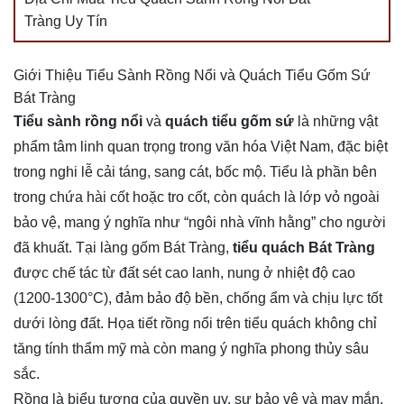
Tràng Uy Tín
Giới Thiệu Tiểu Sành Rồng Nổi và Quách Tiểu Gốm Sứ
Bát Tràng
Tiểu sành rồng nổi
và
quách tiểu gốm sứ
là những vật
phẩm tâm linh quan trọng trong văn hóa Việt Nam, đặc biệt
trong nghi lễ cải táng, sang cát, bốc mộ. Tiểu là phần bên
trong chứa hài cốt hoặc tro cốt, còn quách là lớp vỏ ngoài
bảo vệ, mang ý nghĩa như “ngôi nhà vĩnh hằng” cho người
đã khuất. Tại làng gốm Bát Tràng,
tiểu quách Bát Tràng
được chế tác từ đất sét cao lanh, nung ở nhiệt độ cao
(1200-1300°C), đảm bảo độ bền, chống ẩm và chịu lực tốt
dưới lòng đất. Họa tiết rồng nổi trên tiểu quách không chỉ
tăng tính thẩm mỹ mà còn mang ý nghĩa phong thủy sâu
sắc.
Rồng là biểu tượng của quyền uy, sự bảo vệ và may mắn,