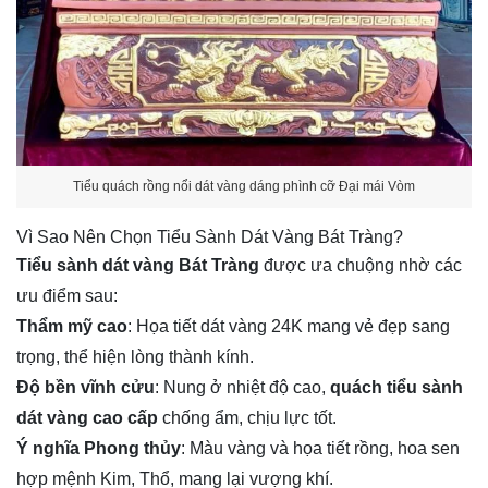
Tiểu quách rồng nổi dát vàng dáng phình cỡ Đại mái Vòm
Vì Sao Nên Chọn Tiểu Sành Dát Vàng Bát Tràng?
Tiểu sành dát vàng Bát Tràng
được ưa chuộng nhờ các
ưu điểm sau:
Thẩm mỹ cao
: Họa tiết dát vàng 24K mang vẻ đẹp sang
trọng, thể hiện lòng thành kính.
Độ bền vĩnh cửu
: Nung ở nhiệt độ cao,
quách tiểu sành
dát vàng cao cấp
chống ẩm, chịu lực tốt.
Ý nghĩa Phong thủy
: Màu vàng và họa tiết rồng, hoa sen
hợp mệnh Kim, Thổ, mang lại vượng khí.