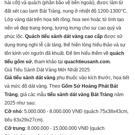
hài cốt) và quách (phần bảo vệ bên ngoài), được làm từ
đất sét cao lanh Bát Tràng, nung ở nhiệt độ 1200-1300°C.
Lớp vàng dát trên họa tiết rồng, hoa sen hoặc tứ linh tạo
nên vẻ đẹp trang trọng, tượng trưng cho sự cao quý và
phúc lộc.
Quách tiểu sành dát vàng cao cấp
được sử
dụng trong nghi lễ cải táng, thể hiện lòng hiếu thảo và sự
tôn kính với người đã khuất. Để tìm hiểu thêm về
quách
tiểu gốm sứ
, tham khảo tại
quachtieusanh.com
.
Giá Tiểu Sành Dát Vàng Mới Nhất 2025
Giá tiểu sành dát vàng
phụ thuộc vào kích thước, họa tiết
và mức độ dát vàng. Theo
Gốm Sứ Hoàng Phát Bát
Tràng
, giá các mẫu
tiểu sành dát vàng Bát Tràng
năm
2025 như sau:
Cỡ nhỏ
: 5.000.000 - 8.000.000 VNĐ (quách 75x38x43cm,
tiểu 63x29x27cm).
Cỡ trung
: 8.000.000 - 15.000.000 VNĐ (quách