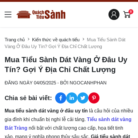
0
Trang chủ
Kiến thức về quách tiểu
Mua Tiểu Sành Dát
Vàng Ở Đâu Uy Tín? Gợi Ý Địa Chỉ Chất Lượng
Mua Tiểu Sành Dát Vàng Ở Đâu Uy
Tín? Gợi Ý Địa Chỉ Chất Lượng
ĐĂNG NGÀY 04/05/2025
- BỞI
NGOCANHPHAN
Chia sẻ bài viết:
Mua tiểu sành dát vàng ở đâu uy tín
là câu hỏi của nhiều
gia đình khi chuẩn bị nghi lễ cải táng.
Tiểu sành dát vàng
Bát Tràng
nổi bật với chất lượng cao cấp, họa tiết tinh
xảo, mang ý nghĩa phong thủy sâu sắc.
Giá tiểu sành dát