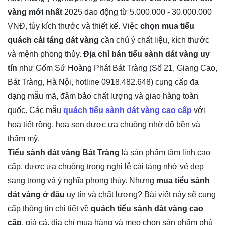
vàng mới nhất
2025 dao động từ 5.000.000 - 30.000.000
VNĐ, tùy kích thước và thiết kế. Việc
chọn mua tiểu
quách cải táng dát vàng
cần chú ý chất liệu, kích thước
và mệnh phong thủy.
Địa chỉ bán tiểu sành dát vàng uy
tín
như Gốm Sứ Hoàng Phát Bát Tràng (Số 21, Giang Cao,
Bát Tràng, Hà Nội, hotline 0918.482.648) cung cấp đa
dạng mẫu mã, đảm bảo chất lượng và giao hàng toàn
quốc. Các mẫu
quách tiểu sành dát vàng cao cấp
với
họa tiết rồng, hoa sen được ưa chuộng nhờ độ bền và
thẩm mỹ.
Tiểu sành dát vàng Bát Tràng
là sản phẩm tâm linh cao
cấp, được ưa chuộng trong nghi lễ cải táng nhờ vẻ đẹp
sang trọng và ý nghĩa phong thủy. Nhưng
mua tiểu sành
dát vàng ở đâu
uy tín và chất lượng? Bài viết này sẽ cung
cấp thông tin chi tiết về
quách tiểu sành dát vàng cao
cấp
, giá cả, địa chỉ mua hàng và mẹo chọn sản phẩm phù