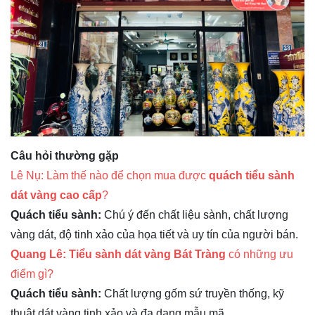
Câu hỏi thường gặp
Lê Nụ: Làm thế nào để chọn mua được
quách tiểu sành
dát vàng cao cấp
?
Quách tiểu sành:
Chú ý đến chất liệu sành, chất lượng
vàng dát, độ tinh xảo của họa tiết và uy tín của người bán.
Quang Lê:
Tiểu sành dát vàng Bát Tràng
có những ưu
điểm gì?
Quách tiểu sành:
Chất lượng gốm sứ truyền thống, kỹ
thuật dát vàng tinh xảo và đa dạng mẫu mã.