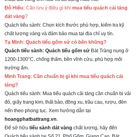
Đỗ Hiếu:
Cần lưu ý điều gì khi
mua tiểu quách cải táng
dát vàng
?
Quách tiểu sành: Chọn kích thước phù hợp, kiểm tra kỹ
chất lượng vàng và đảm bảo mua tại địa chỉ uy tín.
Tạ Minh: Quách tiểu gốm sứ có bền không?
Quách tiểu sành: Quách tiểu gốm sứ
Bát Tràng nung ở
1200-1300°C, chống thấm, bền vĩnh cửu, phù hợp môi
trường ẩm.
Minh Trang: Cần chuẩn bị gì khi mua tiểu quách cải
táng?
Quách tiểu sành: Mua tiểu quách cải táng cần chuẩn bị vải
đỏ, giấy trang kim, thất bảo, đồng xu, trầu cau, rượu, đèn
nến theo phong tục. Xem hướng dẫn tại
hoangphatbattrang.vn
.
Để sở hữu
tiểu sành dát vàng
chất lượng, hãy đến
Quách tiểu sành tại Số 21, Phố Gốm, Giang Cao, Bát