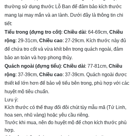
thường sử dụng thước Lỗ Ban để đảm bảo kích thước 
mang lại may mắn và an lành. Dưới đây là thông tin chi 
tiết:
Tiểu trong (đựng tro cốt)
:
Chiều dài
: 64-69cm,
Chiều
rộng
: 29-31cm,
Chiều cao
: 27-29cm. Kích thước này đủ
để chứa tro cốt và vừa khít bên trong quách ngoài, đảm
bảo an toàn và hợp phong thủy.
Quách ngoài (đựng tiểu)
:
Chiều dài
: 77-81cm,
Chiều
rộng
: 37-39cm,
Chiều cao
: 37-39cm. Quách ngoài được
thiết kế lớn hơn để bảo vệ tiểu bên trong, phù hợp với các
huyệt mộ tiêu chuẩn.
Lưu ý:
Kích thước có thể thay đổi đôi chút tùy mẫu mã (Tứ Linh,
hoa sen, nhũ vàng) hoặc yêu cầu riêng.
Trước khi mua, nên đo huyệt mộ để chọn kích thước phù
hợp.