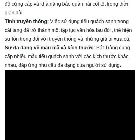
độ cứng cáp và khả năng bảo quản hài cốt tốt trong thời
gian dài.
Tính truyền thống:
Việc sử dụng tiểu quách sành trong
cải táng đã trở thành một tập tục văn hóa lâu đời, thể hiện
sự tôn trọng đối với truyền thống và những giá trị xưa cũ.
Sự đa dạng về mẫu mã và kích thước:
Bát Tràng cung
cấp nhiều mẫu tiểu quách sành với các kích thước khác
nhau, đáp ứng nhu cầu đa dạng của người sử dụng.