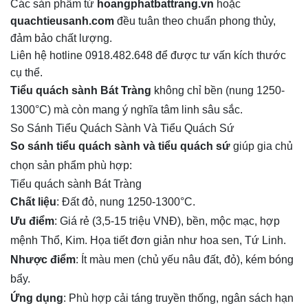
Các sản phẩm từ
hoangphatbattrang.vn
hoặc
quachtieusanh.com
đều tuân theo chuẩn phong thủy,
đảm bảo chất lượng.
Liên hệ hotline 0918.482.648 để được tư vấn kích thước
cụ thể.
Tiểu quách sành Bát Tràng
 không chỉ bền (nung 1250-
1300°C) mà còn mang ý nghĩa tâm linh sâu sắc.
So Sánh Tiểu Quách Sành Và Tiểu Quách Sứ
So sánh tiểu quách sành và tiểu quách sứ
giúp gia chủ
chọn sản phẩm phù hợp:
Tiểu quách sành Bát Tràng
Chất liệu
: Đất đỏ, nung 1250-1300°C.
Ưu điểm
: Giá rẻ (3,5-15 triệu VNĐ), bền, mộc mạc, hợp
mệnh Thổ, Kim. Họa tiết đơn giản như hoa sen, Tứ Linh.
Nhược điểm
: Ít màu men (chủ yếu nâu đất, đỏ), kém bóng
bẩy.
Ứng dụng
: Phù hợp cải táng truyền thống, ngân sách hạn