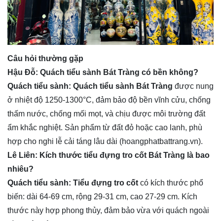
Câu hỏi thường gặp
Hậu Đỗ: Quách tiểu sành Bát Tràng có bền không?
Quách tiểu sành: Quách tiểu sành Bát Tràng
được nung
ở nhiệt độ 1250-1300°C, đảm bảo độ bền vĩnh cửu, chống
thấm nước, chống mối mọt, và chịu được môi trường đất
ẩm khắc nghiệt. Sản phẩm từ đất đỏ hoặc cao lanh, phù
hợp cho nghi lễ cải táng lâu dài (hoangphatbattrang.vn).
Lê Liên: Kích thước tiểu đựng tro cốt Bát Tràng là bao
nhiêu?
Quách tiểu sành: Tiểu đựng tro cốt
có kích thước phổ
biến: dài 64-69 cm, rộng 29-31 cm, cao 27-29 cm. Kích
thước này hợp phong thủy, đảm bảo vừa với quách ngoài