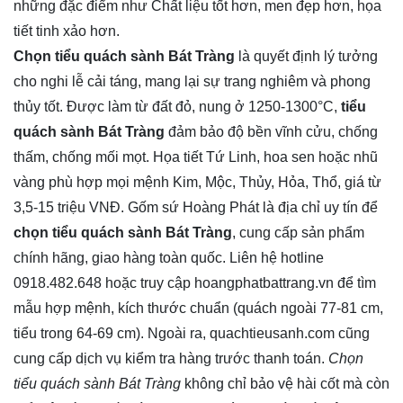
những đặc điểm như Chất liệu tốt hơn, men đẹp hơn, họa
tiết tinh xảo hơn.
Chọn tiểu quách sành Bát Tràng
là quyết định lý tưởng
cho nghi lễ cải táng, mang lại sự trang nghiêm và phong
thủy tốt. Được làm từ đất đỏ, nung ở 1250-1300°C,
tiểu
quách sành Bát Tràng
đảm bảo độ bền vĩnh cửu, chống
thấm, chống mối mọt. Họa tiết Tứ Linh, hoa sen hoặc nhũ
vàng phù hợp mọi mệnh Kim, Mộc, Thủy, Hỏa, Thổ, giá từ
3,5-15 triệu VNĐ. Gốm sứ Hoàng Phát là địa chỉ uy tín để
chọn tiểu quách sành Bát Tràng
, cung cấp sản phẩm
chính hãng, giao hàng toàn quốc. Liên hệ hotline
0918.482.648 hoặc truy cập hoangphatbattrang.vn để tìm
mẫu hợp mệnh, kích thước chuẩn (quách ngoài 77-81 cm,
tiểu trong 64-69 cm). Ngoài ra, quachtieusanh.com cũng
cung cấp dịch vụ kiểm tra hàng trước thanh toán.
Chọn
tiểu quách sành Bát Tràng
không chỉ bảo vệ hài cốt mà còn