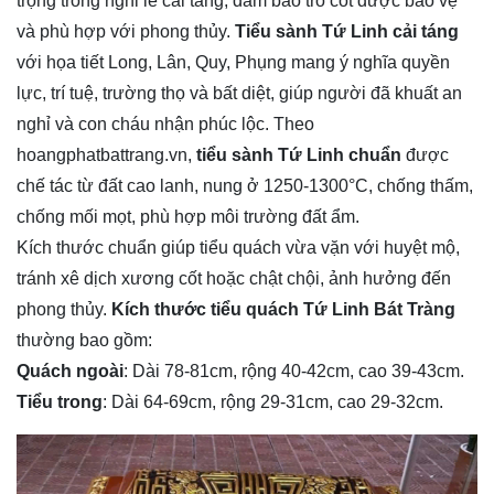
trọng trong nghi lễ cải táng, đảm bảo tro cốt được bảo vệ
và phù hợp với phong thủy.
Tiểu sành Tứ Linh cải táng
với họa tiết Long, Lân, Quy, Phụng mang ý nghĩa quyền
lực, trí tuệ, trường thọ và bất diệt, giúp người đã khuất an
nghỉ và con cháu nhận phúc lộc. Theo
hoangphatbattrang.vn,
tiểu sành Tứ Linh chuẩn
được
chế tác từ đất cao lanh, nung ở 1250-1300°C, chống thấm,
chống mối mọt, phù hợp môi trường đất ẩm.
Kích thước chuẩn giúp tiểu quách vừa vặn với huyệt mộ,
tránh xê dịch xương cốt hoặc chật chội, ảnh hưởng đến
phong thủy.
Kích thước tiểu quách Tứ Linh Bát Tràng
thường bao gồm:
Quách ngoài
: Dài 78-81cm, rộng 40-42cm, cao 39-43cm.
Tiểu trong
: Dài 64-69cm, rộng 29-31cm, cao 29-32cm.