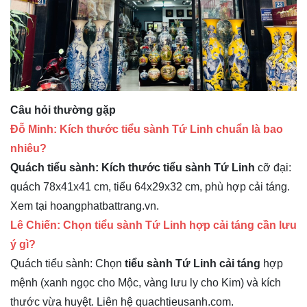
Câu hỏi thường gặp
Đỗ Minh: Kích thước tiểu sành Tứ Linh chuẩn là bao
nhiêu?
Quách tiểu sành: Kích thước tiểu sành Tứ Linh
cỡ đại:
quách 78x41x41 cm, tiểu 64x29x32 cm, phù hợp cải táng.
Xem tại hoangphatbattrang.vn.
Lê Chiến: Chọn tiểu sành Tứ Linh hợp cải táng cần lưu
ý gì?
Quách tiểu sành: Chọn
tiểu sành Tứ Linh cải táng
hợp
mệnh (xanh ngọc cho Mộc, vàng lưu ly cho Kim) và kích
thước vừa huyệt. Liên hệ quachtieusanh.com.