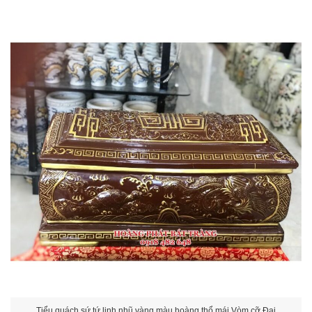
Tiểu quách sứ tứ linh nhũ vàng màu hoàng thổ mái Vòm cỡ Đại