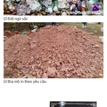
☑️ Đất ngũ sắc
☑️ Bia mộ in theo yêu cầu