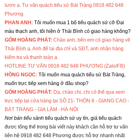
lươn ạ. Tư vấn quách tiểu sứ Bát Tràng 0918 482 648
Phương
PHAN ANH:
Tôi muốn mua 1 bộ tiểu quách sứ cỡ Đại
màu thạch anh, tôi hiện ở Thái Bình có giao hàng không?
GỐM HOÀNG PHÁT:
Chào anh, bên em có giao hàng về
Thái Bình ạ, Anh để lại địa chỉ và SĐT, anh nhận hàng
kiểm tra và thanh toán ạ.
HOTLINE TƯ VẤN 0918 482 648 PHƯƠNG (Zalo/FB)
HỒNG NGỌC:
Tôi muốn mua quách tiểu sứ Bát Tràng,
muốn trực tiếp xem hàng ở đâu shop?
GỐM HOÀNG PHÁT:
Dạ, chào chị, chị có thể qua xem
trực tiếp tại cửa hàng tại SỐ 21- THÔN 6 - GIANG CAO -
BÁT TRÀNG - GIA LÂM - HÀ NỘI
Nơi bán tiểu sành
tiểu quách sứ uy tín, giá tiểu quách
được tổng thể trong bài viết này khách cần hỗ trợ tư vấn
liên hệ 0918 482 648 Phương được hỗ trợ nhanh nhất