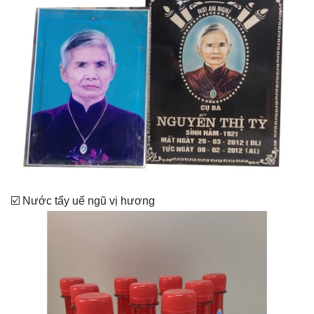
☑️ Nước tẩy uế ngũ vị hương