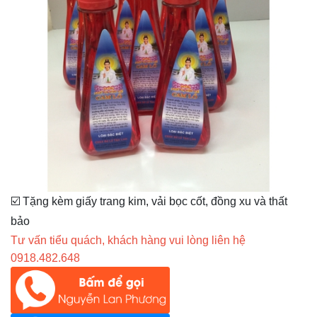
☑️ Tặng kèm giấy trang kim, vải bọc cốt, đồng xu và thất
bảo
Tư vấn tiểu quách, khách hàng vui lòng liên hệ
0918.482.648