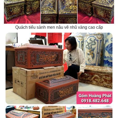
Quách tiểu sành men nâu vẽ nhũ vàng cao cấp