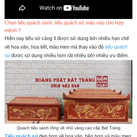
Chọn tiểu quách sành, tiểu quách sứ màu nào cho hợp
mệnh ?
Hiện nay tiểu sứ càng ít được sử dụng bởi nhiều hạn chế
về hoa văn, họa tiết, màu men mà thay vào đó
tiểu quách
sứ
được sử dụng nhiều hơn rất nhiều bởi nhiều ưu điểm.
Quách tiểu sành rồng vẽ nhũ vàng cao cấp Bát Tràng
Tiểu quách sứ
đẹp hơn về hoa văn, bền hơn và màu men