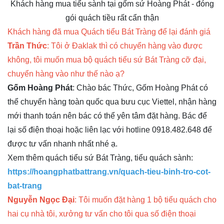
Khách hàng mua tiểu sành tại gốm sứ Hoàng Phát - đóng
gói quách tiều rất cẩn thận
Khách hàng đã mua Quách tiểu Bát Tràng để lại đánh giá
Trần Thức
: Tôi ở Đaklak thì có chuyển hàng vào được
không, tôi muốn mua bộ quách tiểu sứ Bát Tràng cỡ đại,
chuyển hàng vào như thế nào ạ?
Gốm Hoàng Phát
: Chào bác Thức, Gốm Hoàng Phát có
thể chuyển hàng toàn quốc qua bưu cục Viettel, nhận hàng
mới thanh toán nên bác có thể yên tâm đặt hàng. Bác để
lại số điện thoại hoặc liên lạc với hotline 0918.482.648 để
được tư vấn nhanh nhất nhé ạ.
Xem thêm quách tiểu sứ Bát Tràng, tiểu quách sành:
https://hoangphatbattrang.vn/quach-tieu-binh-tro-cot-
bat-trang
Nguyễn Ngọc Đại
: Tôi muốn đặt hàng 1 bộ tiểu quách cho
hai cụ nhà tôi, xưởng tư vấn cho tôi qua số điện thoại