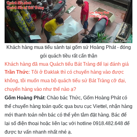
Khách hàng mua tiểu sành tại gốm sứ Hoàng Phát - đóng
gói quách tiều rất cẩn thận
Khách hàng đã mua Quách tiểu Bát Tràng để lại đánh giá
Trần Thức
: Tôi ở Đaklak thì có chuyển hàng vào được
không, tôi muốn mua bộ quách tiểu sứ Bát Tràng cỡ đại,
chuyển hàng vào như thế nào ạ?
Gốm Hoàng Phát
: Chào bác Thức, Gốm Hoàng Phát có
thể chuyển hàng toàn quốc qua bưu cục Viettel, nhận hàng
mới thanh toán nên bác có thể yên tâm đặt hàng. Bác để
lại số điện thoại hoặc liên lạc với hotline 0918.482.648 để
được tư vấn nhanh nhất nhé ạ.