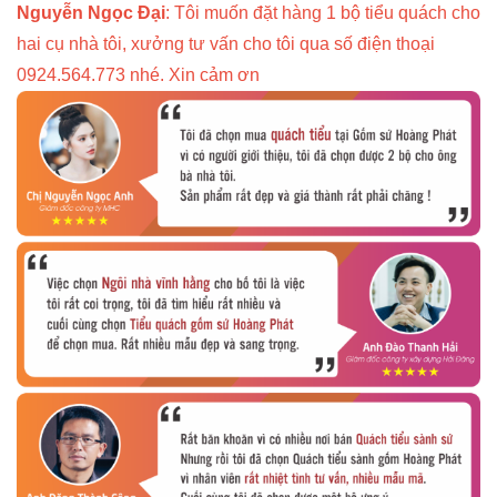
Nguyễn Ngọc Đại
: Tôi muốn đặt hàng 1 bộ tiểu quách cho
hai cụ nhà tôi, xưởng tư vấn cho tôi qua số điện thoại
0924.564.773 nhé. Xin cảm ơn