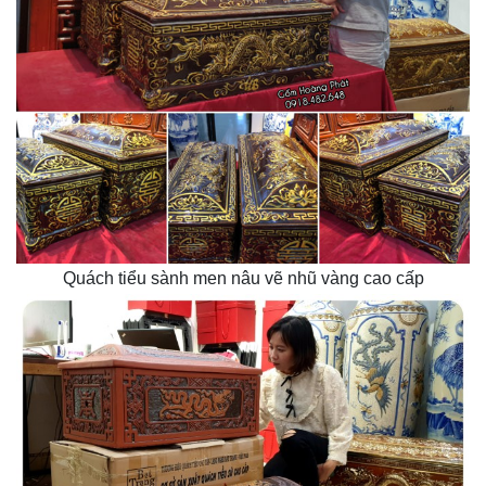
Quách tiểu sành men nâu vẽ nhũ vàng cao cấp