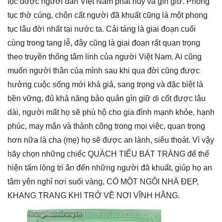
tộc được người dân Việt Nam phát huy và gìn giữ. Phong
tục thờ cúng, chôn cất người đã khuất cũng là một phong
tục lâu đời nhất tại nước ta. Cải táng là giai đoạn cuối
cùng trong tang lễ, đây cũng là giai đoạn rất quan trọng
theo truyền thống tâm linh của người Việt Nam. Ai cũng
muốn người thân của mình sau khi qua đời cũng được
hưởng cuộc sống mới khá giả, sang trọng và đặc biệt là
bền vững, đủ khả năng bảo quản gìn giữ di cốt được lâu
dài, người mất họ sẽ phù hộ cho gia đình mạnh khỏe, hạnh
phúc, may mắn và thành công trong mọi việc, quan trọng
hơn nữa là cha (mẹ) họ sẽ được an lành, siêu thoát. Vì vậy
hãy chọn những chiếc QUÁCH TIỂU BÁT TRÀNG để thể
hiện tấm lòng tri ân đến những người đã khuất, giúp họ an
tâm yên nghỉ nơi suối vàng, CÓ MỘT NGÔI NHÀ ĐẸP,
KHANG TRANG KHI TRỞ VỀ NƠI VĨNH HẰNG.