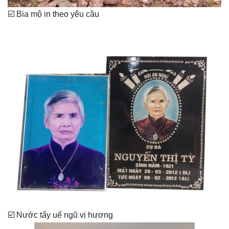
☑️ Bia mộ in theo yêu cầu
☑️ Nước tẩy uế ngũ vị hương