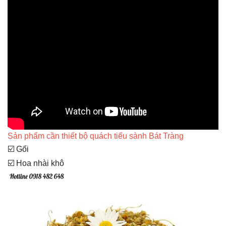
Sản phẩm cần thiết bộ quách tiểu sành Bát Tràng
☑️ Gối
☑️ Hoa nhài khô