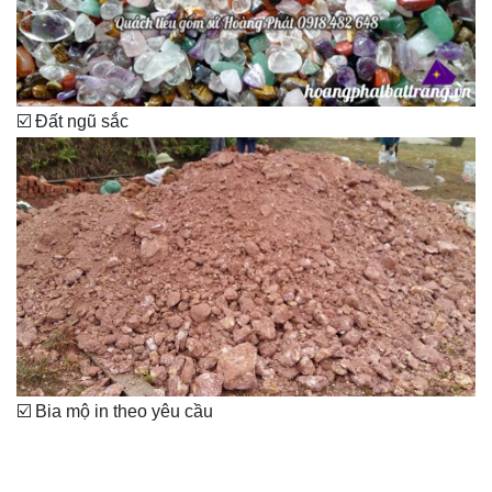
☑️ Đất ngũ sắc
☑️ Bia mộ in theo yêu cầu