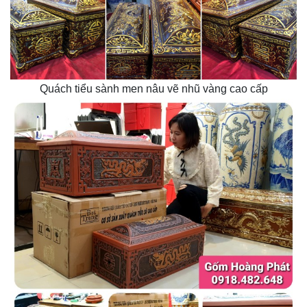
Quách tiểu sành men nâu vẽ nhũ vàng cao cấp