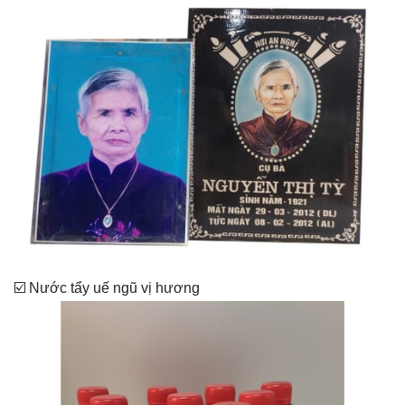
☑️ Nước tẩy uế ngũ vị hương