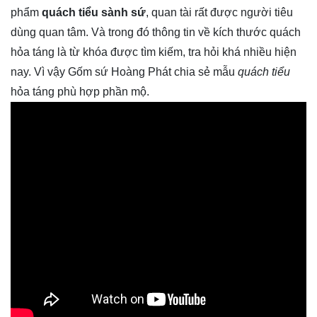
phẩm
quách tiểu sành sứ
, quan tài rất được người tiêu
dùng quan tâm. Và trong đó thông tin về kích thước quách
hỏa táng là từ khóa được tìm kiếm, tra hỏi khá nhiều hiện
nay. Vì vậy Gốm sứ Hoàng Phát chia sẻ mẫu
quách tiểu
hỏa táng phù hợp phần mộ.