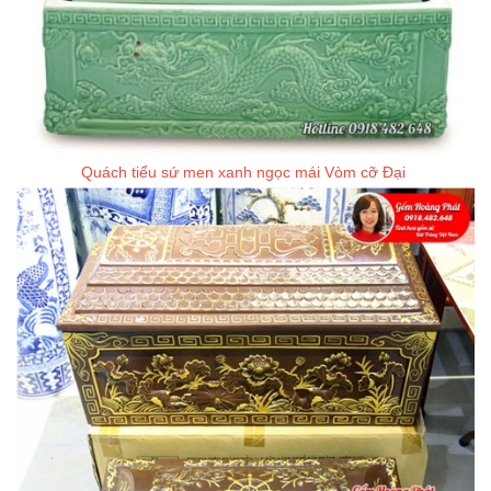
Quách tiểu sứ men xanh ngọc mái Vòm cỡ Đại