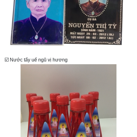
☑️ Nước tẩy uế ngũ vị hương