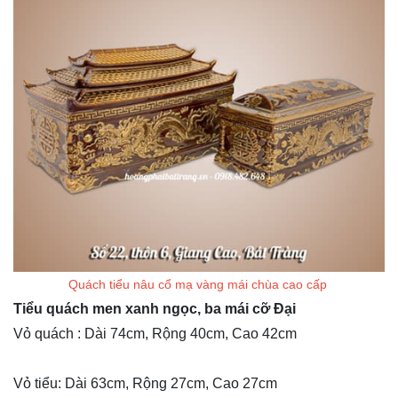
Quách tiểu nâu cổ mạ vàng mái chùa cao cấp
Tiểu quách men xanh ngọc, ba mái cỡ Đại
Vỏ quách : Dài 74cm, Rộng 40cm, Cao 42cm
Vỏ tiểu: Dài 63cm, Rộng 27cm, Cao 27cm