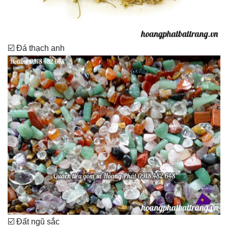
☑️ Đá thạch anh
☑️ Đất ngũ sắc