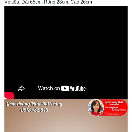
Vỏ tiểu: Dài 65cm, Rộng 28cm, Cao 26cm