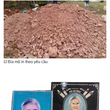
☑️ Bia mộ in theo yêu cầu