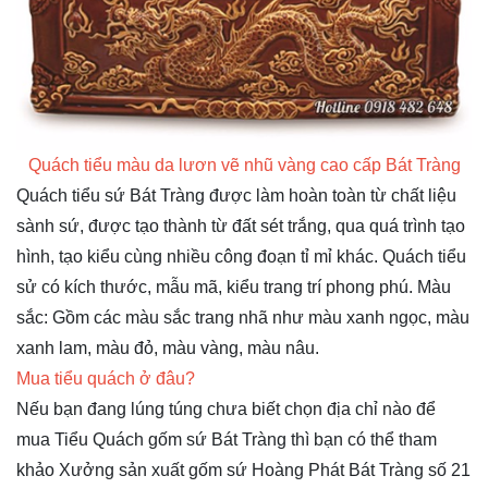
Quách tiểu màu da lươn vẽ nhũ vàng cao cấp Bát Tràng
Quách tiểu sứ Bát Tràng được làm hoàn toàn từ chất liệu
sành sứ, được tạo thành từ đất sét trắng, qua quá trình tạo
hình, tạo kiểu cùng nhiều công đoạn tỉ mỉ khác. Quách tiểu
sử có kích thước, mẫu mã, kiểu trang trí phong phú. Màu
sắc: Gồm các màu sắc trang nhã như màu xanh ngọc, màu
xanh lam, màu đỏ, màu vàng, màu nâu.
Mua tiểu quách ở đâu?
Nếu bạn đang lúng túng chưa biết chọn địa chỉ nào để
mua Tiểu Quách gốm sứ Bát Tràng thì bạn có thể tham
khảo Xưởng sản xuất gốm sứ Hoàng Phát Bát Tràng số 21