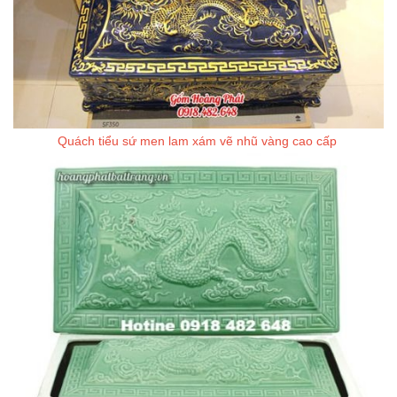
Quách tiểu sứ men lam xám vẽ nhũ vàng cao cấp