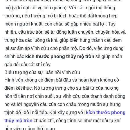
mộ (vị trí đặt cốt vị, tiểu quách). Với các ngôi mộ thông
thường, nếu hướng mộ bị lệch hoặc thế đất không hợp
mệnh người khuất, con cháu sẽ gặp nhiều bất lợi. Tuy
nhiên, cấu trúc tròn sẽ tự động luân chuyển, chuyển hóa và
trung hòa các luồng tà khí, giúp biến hung thành cát, đem
lại sự ấm áp vĩnh cửu cho phần mộ. Do đó, việc ứng dụng
chính xác
kích thước phong thủy mộ tròn
sẽ giúp nhân
gấp đôi dải cát khí này.
Biểu tượng của sự luân hồi vĩnh cửu
Hình tròn không có điểm bắt đầu và hoàn toàn không có
điểm kết thúc. Nó tượng trưng cho sự bất tử của hương
hồn tổ tiên nơi chín suối, sự vĩnh cửu của thanh danh dòng
họ và lời nguyện cầu của con cháu mong muốn sự hưng
thịnh đời đời nối tiếp. Khi xây dựng với
kích thước phong
thủy mộ tròn
chuẩn chỉ, công trình sẽ như một đài tụ khí
bền vững cùng thời gian.