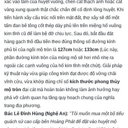
xác vào tâm của huyệt vuông, chèn cát thạch anh hoặc cát
vàng xung quanh thật chắc chắn để cố định lòng huyệt. Khi
tiến hành xây cấu trúc nổi trên mặt đất, thợ xây sẽ đổ một
tấm đan bê tông cốt thép dày phủ lên trên miệng hố vuông
kim tĩnh cũ để làm bệ đỡ chịu lực. Sau đó, bắt đầu đặt
hàng gạch thô đầu tiên theo đúng thông số đường kính
phủ bì của ngôi mộ tròn là
127cm
hoặc
133cm
(Lúc này,
phần đường kính tròn của móng mộ sẽ hơi nhô nhẹ ra
ngoài các cạnh vuông của hố kim tĩnh một chút). Giải pháp
kỹ thuật này vừa giúp công trình đạt được độ vững chãi
vĩnh cửu, vừa khớp đúng chỉ số
kích thước phong thủy
mộ tròn
đại cát mà hoàn toàn không làm ảnh hưởng hay
phá vỡ cảnh quan hạ tầng quy hoạch chung của nghĩa
trang địa phương.
Bác Lê Đình Hùng (Nghệ An):
"Tôi muốn mua một bộ tiểu
quách sứ cao cấp bên Hoàng Phát để đặt vào huyệt mộ