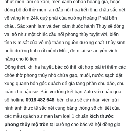
như: men lam cổ xám, men xanh coban hoàng gia, hoặc
dòng bộ đồ thờ men rạn đắp nổi họa tiết rồng chầu sắc nét
vẽ vàng kim 24K quý phái của xưởng Hoàng Phát bên
cháu. Sắc xanh lam và đen xám thuộc hành Thủy sẽ đóng
vai trò như một chiếc cầu nối phong thủy tuyệt vời, biến
tính Kim sát của vỏ mộ thành nguồn dưỡng chất Thủy sinh
nuôi dưỡng linh cốt mệnh Mộc, đem lại sự an yên vĩnh
hằng cho tổ tiên.
Đồng thời, khi hạ huyệt, bác có thể kết hợp bài trí thêm các
chóe thờ phong thủy nhỏ chứa gạo, muối, nước sạch đặt
xung quanh bốn góc quách để gia tăng phần chu đáo, chu
toàn cho hậu sự. Bác vui lòng kết bạn Zalo với cháu qua
số hotline
0918 482 648
, bên cháu sẽ cử nhân viên gửi
hình ảnh thực tế sắc nét cùng bảng thông số chi tiết của
các mẫu quách sứ men lam loại 1 chuẩn
kích thước
phong thủy mộ tròn
tại xưởng cho bác và hội đồng gia