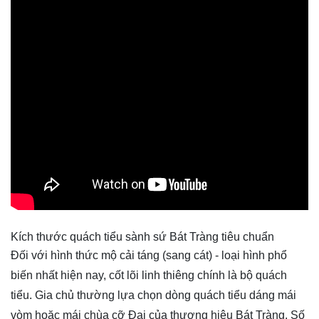
Kích thước quách tiểu sành sứ Bát Tràng tiêu chuẩn
Đối với hình thức mộ cải táng (sang cát) - loại hình phổ
biến nhất hiện nay, cốt lõi linh thiêng chính là bộ quách
tiểu. Gia chủ thường lựa chọn dòng quách tiểu dáng mái
vòm hoặc mái chùa cỡ Đại của thương hiệu Bát Tràng. Số