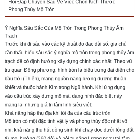
Hỏi Đáp Chuyên Sâu Về Việc Chọn Kích Thước
Phong Thủy Mộ Tròn
Ý Nghĩa Sâu Sắc Của Mộ Tròn Trong Phong Thủy Âm
Trạch
Trước khi đi sâu vào các kỹ thuật đo đạc dải số, gia chủ
cần thấu hiểu sâu sắc ý nghĩa mộ tròn trong phong thủy âm
trạch để có định hướng xây dựng chính xác nhất. Theo vũ
trụ quan Đông phương, hình tròn là biểu trưng đại diện cho
bầu trời (Thiên), mang nguồn năng lượng dương thuần
khiết và thuộc hành Kim trong Ngũ hành. Khi ứng dụng
vào cấu trúc xây dựng mồ mả, dáng hình đặc biệt này
mang lại những giá trị tâm linh siêu việt:
Khả năng hấp thụ địa khí tối đa của cấu trúc tròn
Mộ tròn có một đặc tính vật lý và phong thủy độc nhất vô
nhị: khả năng thu hút dòng sinh khí chạy dọc dưới lòng đất
từ mọi hướng (360 độ) và hội tụ năng lượng ngay tại tâm