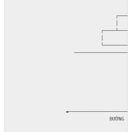
                                         ┌
                                         │
                                    ┌────┴
                                    │     
                               ┌────┴─────
                               │          
                               └──────────
                      ────────────────────
                                          
                                          
                                          
                                          
                                          
                                          
                                          
                   ◄──────────────────────
                                  ĐƯỜNG KÍ