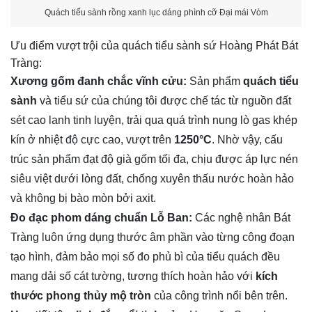
Quách tiểu sành rồng xanh lục dáng phình cỡ Đại mái Vòm
Ưu điểm vượt trội của quách tiểu sành sứ Hoàng Phát Bát
Tràng:
Xương gốm đanh chắc vĩnh cửu:
Sản phẩm
quách tiểu
sành
và tiểu sứ của chúng tôi được chế tác từ nguồn đất
sét cao lanh tinh luyện, trải qua quá trình nung lò gas khép
kín ở nhiệt độ cực cao, vượt trên
1250°C
. Nhờ vậy, cấu
trúc sản phẩm đạt độ già gốm tối đa, chịu được áp lực nén
siêu việt dưới lòng đất, chống xuyên thấu nước hoàn hảo
và không bị bào mòn bởi axit.
Đo đạc phom dáng chuẩn Lỗ Ban:
Các nghệ nhân Bát
Tràng luôn ứng dụng thước âm phần vào từng công đoạn
tạo hình, đảm bảo mọi số đo phủ bì của tiểu quách đều
mang dải số cát tường, tương thích hoàn hảo với
kích
thước phong thủy mộ tròn
của công trình nổi bên trên.