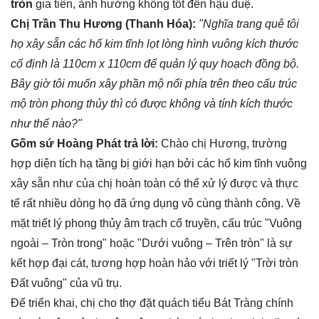
tròn
gia tiên, ảnh hưởng không tốt đến hậu duệ.
Chị Trần Thu Hương (Thanh Hóa):
"Nghĩa trang quê tôi
họ xây sẵn các hố kim tĩnh lọt lòng hình vuông kích thước
cố định là 110cm x 110cm để quản lý quy hoạch đồng bộ.
Bây giờ tôi muốn xây phần mộ nổi phía trên theo cấu trúc
mộ tròn phong thủy thì có được không và tính kích thước
như thế nào?"
Gốm sứ Hoàng Phát trả lời:
Chào chị Hương, trường
hợp diện tích hạ tầng bị giới hạn bởi các hố kim tĩnh vuông
xây sẵn như của chị hoàn toàn có thể xử lý được và thực
tế rất nhiều dòng họ đã ứng dụng vô cùng thành công. Về
mặt triết lý phong thủy âm trạch cổ truyền, cấu trúc "Vuông
ngoài – Tròn trong" hoặc "Dưới vuông – Trên tròn" là sự
kết hợp đại cát, tương hợp hoàn hảo với triết lý "Trời tròn
Đất vuông" của vũ trụ.
Để triển khai, chị cho thợ đặt quách tiểu Bát Tràng chính