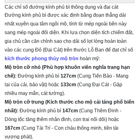
Các chỉ số đường kính phủ bì thông dụng và đại cát
Đường kính phủ bì được xác định bằng đoạn thẳng dài
nhất xuyên qua tâm ngôi mộ, tính từ mép ngoài bên này
sang mép ngoài đối diện. Khi lựa chọn diện tích chiếm đất,
gia chủ cần căn chỉnh sao cho dải số lọt lòng hoàn toàn
vào các cung Đỏ (Đại Cát) trên thước Lỗ Ban để đạt chỉ số
kích thước phong thủy mộ tròn
hoàn mỹ:
Mộ tròn cỡ nhỏ (Phù hợp khuôn viên nghĩa trang hạn
chế):
Đường kính phủ bì
127cm
(Cung Tiến Bảo - Mang
lại của cải, bảo vật) hoặc
133cm
(Cung Đại Cát - Gặp
nhiều may mắn, cát tường).
Mộ tròn cỡ trung (Kích thước cho mộ cải táng phổ biến
nhất):
Đường kính phủ bì
147cm
(Cung Thêm Đinh -
Dòng tộc tăng thêm nhân đinh, con trai nối dõi) hoặc
167cm
(Cung Tài Trí - Con cháu thông minh, tiền tài
vượng phát).