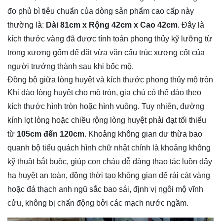
đo phủ bì tiêu chuẩn của dòng sản phẩm cao cấp này
thường là:
Dài 81cm x Rộng 42cm x Cao 42cm
. Đây là
kích thước vàng đã được tính toán phong thủy kỹ lưỡng từ
trong xương gốm để đặt vừa vặn cấu trúc xương cốt của
người trưởng thành sau khi bốc mộ.
Đồng bộ giữa lòng huyệt và kích thước phong thủy mộ tròn
Khi đào lòng huyệt cho mộ tròn, gia chủ có thể đào theo
kích thước hình tròn hoặc hình vuông. Tuy nhiên, đường
kính lọt lòng hoặc chiều rộng lòng huyệt phải đạt tối thiểu
từ
105cm đến 120cm
. Khoảng không gian dư thừa bao
quanh bộ tiểu quách hình chữ nhật chính là khoảng không
kỹ thuật bắt buộc, giúp con cháu dễ dàng thao tác luồn dây
hạ huyệt an toàn, đồng thời tạo không gian để rải cát vàng
hoặc đá thạch anh ngũ sắc bao sái, định vị ngôi mộ vĩnh
cửu, không bị chấn động bởi các mạch nước ngầm.