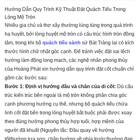
Hướng Dẫn Quy Trình Kỹ Thuật Đặt Quách Tiểu Trong
Lòng Mộ Tròn
Nhiều gia chủ và thợ xây thường lúng túng trong quá trình
hạ huyệt, bởi lòng huyệt mộ tròn có cấu trúc hình tròn đồng
tâm, trong khi bộ
quách tiểu sành
sứ Bát Tràng lại có kích
thước hình chữ nhật góc cạnh. Để tránh việc đặt sai lệch
hướng làm động long mạch, các nghệ nhân phong thủy
của Hoàng Phát xin hướng dẫn quy trình đặt cốt chuẩn chỉ
gồm các bước sau:
Bước 1: Định vị hướng đầu và chân của di cốt:
Dù cấu
trúc kiến trúc bên ngoài là mộ tròn không phân chia góc
cạnh phương hướng cụ thể, nhưng bộ quách tiểu chứa
linh cốt đặt bên trong lòng huyệt bắt buộc phải được xoay
theo đúng hướng phong thủy hợp tuổi, hợp mệnh của
người đã khuất (Nguyên tắc: Đầu quay về hướng
tốt/hướng tựa sơn, chân hướng về phía trước/hướng đạp