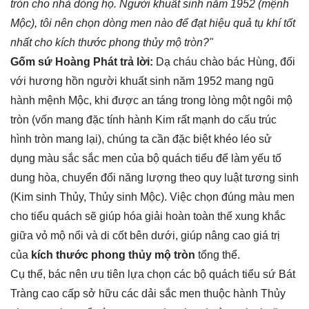
tròn cho nhà dòng họ. Người khuất sinh năm 1952 (mệnh
Mộc), tôi nên chọn dòng men nào để đạt hiệu quả tụ khí tốt
nhất cho kích thước phong thủy mộ tròn?"
Gốm sứ Hoàng Phát trả lời:
Dạ cháu chào bác Hùng, đối
với hương hồn người khuất sinh năm 1952 mang ngũ
hành mệnh Mộc, khi được an táng trong lòng một ngôi mộ
tròn (vốn mang đặc tính hành Kim rất mạnh do cấu trúc
hình tròn mang lại), chúng ta cần đặc biệt khéo léo sử
dụng màu sắc sắc men của bộ quách tiểu để làm yếu tố
dung hòa, chuyển đổi năng lượng theo quy luật tương sinh
(Kim sinh Thủy, Thủy sinh Mộc). Việc chọn đúng màu men
cho tiểu quách sẽ giúp hóa giải hoàn toàn thế xung khắc
giữa vỏ mộ nổi và di cốt bên dưới, giúp nâng cao giá trị
của
kích thước phong thủy mộ tròn
tổng thể.
Cụ thể, bác nên ưu tiên lựa chọn các bộ quách tiểu sứ Bát
Tràng cao cấp sở hữu các dải sắc men thuộc hành Thủy