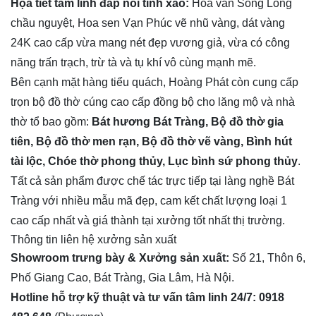
Họa tiết tâm linh đắp nổi tinh xảo:
Hoa văn Song Long
chầu nguyệt, Hoa sen Vạn Phúc vẽ nhũ vàng, dát vàng
24K cao cấp vừa mang nét đẹp vương giả, vừa có công
năng trấn trạch, trừ tà và tụ khí vô cùng mạnh mẽ.
Bên cạnh mặt hàng tiểu quách, Hoàng Phát còn cung cấp
trọn bộ đồ thờ cúng cao cấp đồng bộ cho lăng mộ và nhà
thờ tổ bao gồm:
Bát hương Bát Tràng, Bộ đồ thờ gia
tiên, Bộ đồ thờ men rạn, Bộ đồ thờ vẽ vàng, Bình hút
tài lộc, Chóe thờ phong thủy, Lục bình sứ phong thủy
.
Tất cả sản phẩm được chế tác trực tiếp tại làng nghề Bát
Tràng với nhiều mẫu mã đẹp, cam kết chất lượng loại 1
cao cấp nhất và giá thành tại xưởng tốt nhất thị trường.
Thông tin liên hệ xưởng sản xuất
Showroom trưng bày & Xưởng sản xuất:
Số 21, Thôn 6,
Phố Giang Cao, Bát Tràng, Gia Lâm, Hà Nội.
Hotline hỗ trợ kỹ thuật và tư vấn tâm linh 24/7:
0918