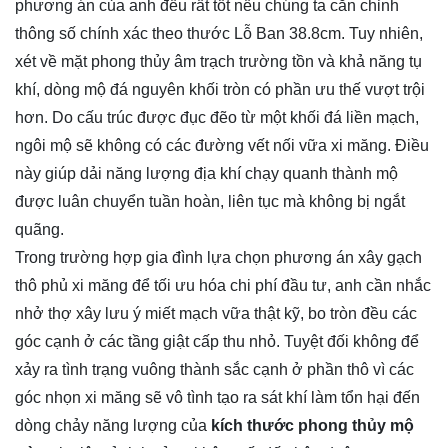
phương án của anh đều rất tốt nếu chúng ta căn chỉnh
thông số chính xác theo thước Lỗ Ban 38.8cm. Tuy nhiên,
xét về mặt phong thủy âm trạch trường tồn và khả năng tụ
khí, dòng mộ đá nguyên khối tròn có phần ưu thế vượt trội
hơn. Do cấu trúc được đục đẽo từ một khối đá liền mạch,
ngôi mộ sẽ không có các đường vết nối vữa xi măng. Điều
này giúp dải năng lượng địa khí chạy quanh thành mộ
được luân chuyển tuần hoàn, liên tục mà không bị ngắt
quãng.
Trong trường hợp gia đình lựa chọn phương án xây gạch
thô phủ xi măng để tối ưu hóa chi phí đầu tư, anh cần nhắc
nhở thợ xây lưu ý miết mạch vữa thật kỹ, bo tròn đều các
góc cạnh ở các tầng giật cấp thu nhỏ. Tuyệt đối không để
xảy ra tình trạng vuông thành sắc cạnh ở phần thô vì các
góc nhọn xi măng sẽ vô tình tạo ra sát khí làm tổn hại đến
dòng chảy năng lượng của
kích thước phong thủy mộ