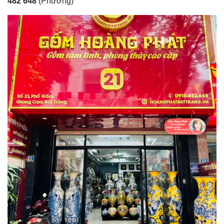
482 648
(Phương)