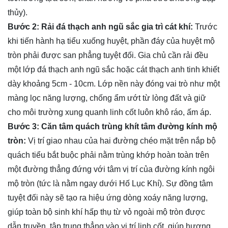
thủy).
Bước 2: Rải đá thạch anh ngũ sắc gia trì cát khí:
Trước
khi tiến hành hạ tiểu xuống huyệt, phần đáy của huyệt mộ
tròn phải được san phẳng tuyệt đối. Gia chủ cần rải đều
một lớp đá thạch anh ngũ sắc hoặc cát thạch anh tinh khiết
dày khoảng 5cm - 10cm. Lớp nền này đóng vai trò như một
màng lọc năng lượng, chống ẩm ướt từ lòng đất và giữ
cho môi trường xung quanh linh cốt luôn khô ráo, ấm áp.
Bước 3: Căn tâm quách trùng khít tâm đường kính mộ
tròn:
Vị trí giao nhau của hai đường chéo mặt trên nắp bộ
quách tiểu bắt buộc phải nằm trùng khớp hoàn toàn trên
một đường thẳng đứng với tâm vị trí của đường kính ngôi
mộ tròn (tức là nằm ngay dưới Hố Lục Khí). Sự đồng tâm
tuyệt đối này sẽ tạo ra hiệu ứng dòng xoáy năng lượng,
giúp toàn bộ sinh khí hấp thụ từ vỏ ngoài mộ tròn được
dẫn truyền, tập trung thẳng vào vị trí linh cốt, giúp hương