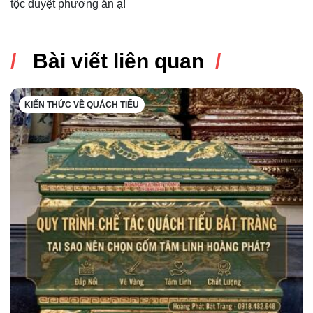
tộc duyệt phương án ạ!
Bài viết liên quan
KIẾN THỨC VỀ QUÁCH TIỂU