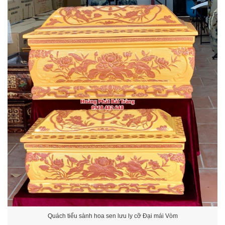
Quách tiểu sành hoa sen lưu ly cỡ Đại mái Vòm