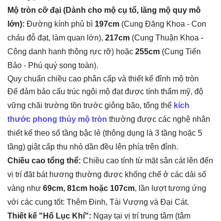
Mộ tròn cỡ đại (Dành cho mộ cụ tổ, lăng mộ quy mô
lớn):
Đường kính phủ bì
197cm
(Cung Đăng Khoa - Con
cháu đỗ đạt, làm quan lớn),
217cm
(Cung Thuận Khoa -
Công danh hanh thông rực rỡ) hoặc
255cm
(Cung Tiến
Bảo - Phú quý song toàn).
Quy chuẩn chiều cao phân cấp và thiết kế đỉnh mộ tròn
Để đảm bảo cấu trúc ngôi mộ đạt được tính thẩm mỹ, độ
vững chãi trường tồn trước giông bão, tổng thể
kích
thước phong thủy mộ tròn
thường được các nghệ nhân
thiết kế theo số tầng bậc lẻ (thông dụng là 3 tầng hoặc 5
tầng) giật cấp thu nhỏ dần đều lên phía trên đỉnh.
Chiều cao tổng thể:
Chiều cao tính từ mặt sân cát lên đến
vị trí đặt bát hương thường được khống chế ở các dải số
vàng như
69cm, 81cm hoặc 107cm
, lần lượt tương ứng
với các cung tốt: Thêm Đinh, Tài Vượng và Đại Cát.
Thiết kế "Hố Lục Khí":
Ngay tại vị trí trung tâm (tâm