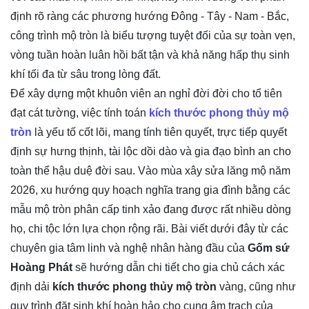
định rõ ràng các phương hướng Đông - Tây - Nam - Bắc,
công trình mộ tròn là biểu tượng tuyệt đối của sự toàn vẹn,
vòng tuần hoàn luân hồi bất tận và khả năng hấp thụ sinh
khí tối đa từ sâu trong lòng đất.
Để xây dựng một khuôn viên an nghỉ đời đời cho tổ tiên
đạt cát tường, việc tính toán
kích thước phong thủy mộ
tròn
là yếu tố cốt lõi, mang tính tiên quyết, trực tiếp quyết
định sự hưng thịnh, tài lộc dồi dào và gia đạo bình an cho
toàn thể hậu duệ đời sau. Vào mùa xây sửa lăng mộ năm
2026, xu hướng quy hoạch nghĩa trang gia đình bằng các
mẫu mộ tròn phân cấp tinh xảo đang được rất nhiều dòng
họ, chi tộc lớn lựa chọn rộng rãi. Bài viết dưới đây từ các
chuyên gia tâm linh và nghệ nhân hàng đầu của
Gốm sứ
Hoàng Phát
sẽ hướng dẫn chi tiết cho gia chủ cách xác
định dải
kích thước phong thủy mộ tròn
vàng, cũng như
quy trình đặt sinh khí hoàn hảo cho cung âm trạch của