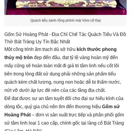
Quách tiểu sành rồng phình mái Vòm cỡ Đại
Gốm Sứ Hoàng Phát - Địa Chỉ Chế Tác Quách Tiểu Và Đồ
Thờ Bát Tràng Uy Tín Bậc Nhất
Một công trình âm trạch dù sở hữu
kích thước phong
thủy mộ tròn
đẹp đến đâu, đạt tỷ lệ vàng hoàn mỹ đến
mấy cũng sẽ hoàn toàn mất đi giá trị tâm linh nếu cốt lõi
bên trong lòng đất sử dụng phải những sản phẩm tiểu
quách kém chất lượng, nung non hoặc dễ bị thấm nước,
nứt vỡ dưới áp lực đè nén của các tầng địa chất.
Để đạt được sự an tâm tuyệt đối cho đại sự hiếu kính của
dòng tộc, quý gia chủ nên tìm đến thương hiệu
Gốm sứ
Hoàng Phát
– đơn vị sản xuất trực tiếp và phân phối gốm
sứ tâm linh loại 1 cao cấp, chính gốc tại làng cổ Bát Tràng