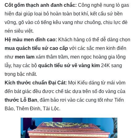
Cốt gốm thạch anh đanh chắc:
Công nghệ nung lò gas
hiện đại giúp loại bỏ hoàn toàn bọt khí, kết cấu sứ bền
vững, gõ vào có tiếng kêu vang như chuông, chịu lực đè
nén siêu việt.
Hệ màu men đỉnh cao:
Khách hàng có thể dễ dàng chọn
mua quách tiểu sứ cao cấp
với các sắc men kinh điển
như
men lam
xám thâm trầm, men ngọc hoàng gia lộng
lẫy, hay các bộ
quách tiểu sứ vẽ vàng kim
24K sang
trọng bậc nhất.
Kích thước chuẩn Đại Cát:
Mọi Kiểu dáng từ mái vòm
đến bát giác đều được chế tác dựa trên số đo vàng của
thước Lỗ Ban
, đảm bảo rơi vào các cung tốt như Tiến
Bảo, Thêm Đinh, Tài Lộc.