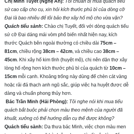
Chị Minh Tuyết (Nghệ An):
Tôi chuẩn bị mua quách tiểu
sứ cao cấp cho cụ, xin hỏi kích thước phủ bì của dòng cỡ
Đại là bao nhiêu để tôi bảo thợ xây hố mộ cho vừa vặn?
Quách tiểu sành
:
Chào chị Tuyết, đối với dòng quách tiểu
sứ cỡ Đại dáng mái vòm phổ biến nhất hiện nay, kích
thước Quách bên ngoài thường có chiều dài
75cm –
81cm
, chiều rộng
38cm – 42cm
, và chiều cao
38cm –
45cm
. Khi xây hố kim tĩnh (huyệt mộ), chị nên dặn thợ xây
lòng hố rộng hơn kích thước phủ bì của quách từ
10cm –
15cm
mỗi cạnh. Khoảng trống này dùng để chèn cát vàng
hoặc rải đá thạch anh ngũ sắc, giúp việc hạ huyệt được dễ
dàng và chuẩn phong thủy hơn.
Bác Trần Minh (Hải Phòng):
Tôi nghe nói khi mua tiểu
quách bắt buộc phải chọn màu theo mệnh của người đã
khuất, xưởng có thể hướng dẫn cụ thể được không?
Quách tiểu sành:
Dạ thưa bác Minh, việc chọn màu men