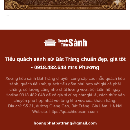
....
Tiểu quách sành sứ Bát Tràng chuẩn đẹp, giá tốt
- 0918.482.648 mrs Phương
Xưởng tiểu sành Bát Tràng chuyên cung cấp các mẫu quách tiểu
sành, quách tiểu sứ, quách tiểu gốm phù hợp với giá cả phải
chăng, số lượng cũng như chất lượng vượt trội.Liên hệ ngay
Hotline 0918.482.648 để có giá sỉ cũng như giá lẻ, cách thức vận
chuyển phù hợp nhất với từng khu vực của khách hàng.
Địa chỉ: Số 21, đường Giang Cao, Bát Tràng, Gia Lâm, Hà Nội
Website: https://quachtieusanh.com
hoangphatbattrang@gmail.com