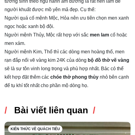
tương sinh theo ngũ hành âm dương là rất nên làm để
người khuất được mồ yên mả đẹp. Cụ thể:
Người quá cố mệnh Mộc, Hỏa nên ưu tiên chọn men xanh
ngọc hoặc xanh bộ đội.
Người mệnh Thủy, Mộc rất hợp với sắc
men lam
cổ hoặc
men xám.
Người mệnh Kim, Thổ thì các dòng men hoàng thổ, men
rạn đắp nổi vẽ vàng kim 24K của dòng
bộ đồ thờ vẽ vàng
sẽ là sự tôn vinh long trọng và phù hợp nhất. Bác có thể
kết hợp đặt thêm các
chóe thờ phong thủy
nhỏ bên cạnh
để tụ khí tốt nhất cho phần mộ dòng họ.
Bài viết liên quan
KIẾN THỨC VỀ QUÁCH TIỂU