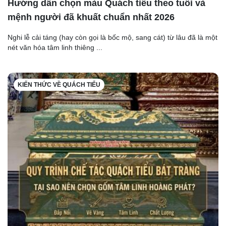
Hướng dẫn chọn màu Quách tiểu theo tuổi và
mệnh người đã khuất chuẩn nhất 2026
Nghi lễ cải táng (hay còn gọi là bốc mộ, sang cát) từ lâu đã là một
nét văn hóa tâm linh thiêng ...
KIẾN THỨC VỀ QUÁCH TIỂU