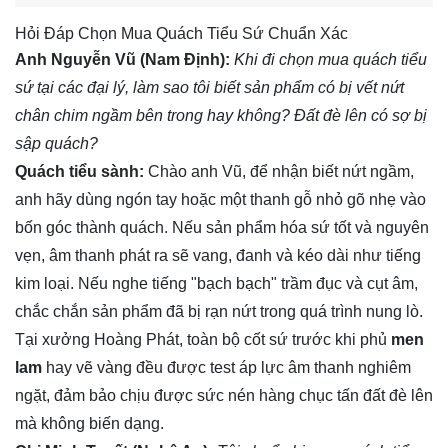
Hỏi Đáp Chọn Mua Quách Tiểu Sứ Chuẩn Xác
Anh Nguyễn Vũ (Nam Định):
Khi đi chọn mua quách tiểu
sứ tại các đại lý, làm sao tôi biết sản phẩm có bị vết nứt
chân chim ngầm bên trong hay không? Đất đè lên có sợ bị
sập quách?
Quách tiểu sành:
Chào anh Vũ, để nhận biết nứt ngầm,
anh hãy dùng ngón tay hoặc một thanh gỗ nhỏ gõ nhẹ vào
bốn góc thành quách. Nếu sản phẩm hóa sứ tốt và nguyên
vẹn, âm thanh phát ra sẽ vang, đanh và kéo dài như tiếng
kim loại. Nếu nghe tiếng "bạch bạch" trầm đục và cụt âm,
chắc chắn sản phẩm đã bị rạn nứt trong quá trình nung lò.
Tại xưởng Hoàng Phát, toàn bộ cốt sứ trước khi phủ
men
lam
hay vẽ vàng đều được test áp lực âm thanh nghiêm
ngặt, đảm bảo chịu được sức nén hàng chục tấn đất đè lên
mà không biến dạng.