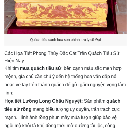
Quách tiểu sành hoa sen phình lưu ly cỡ Đại
Các Họa Tiết Phong Thủy Đắc Cát Trên Quách Tiểu Sứ
Hiện Nay
Khi tìm
mua quách tiểu sứ
, bên cạnh màu sắc men hợp
mệnh, gia chủ cần chú ý đến hệ thống hoa văn đắp nổi
hoặc vẽ tay trên thành quách để gửi gắm nguyện vọng tâm
linh:
Họa tiết Lưỡng Long Chầu Nguyệt:
Sản phẩm
quách
tiểu sứ rồng
mang biểu tượng uy quyền, trấn trạch cực
mạnh. Hình ảnh rồng phun mây múa lượn giúp bảo vệ
ngôi mộ khỏi tà khí, đồng thời mở đường tài lộc, công