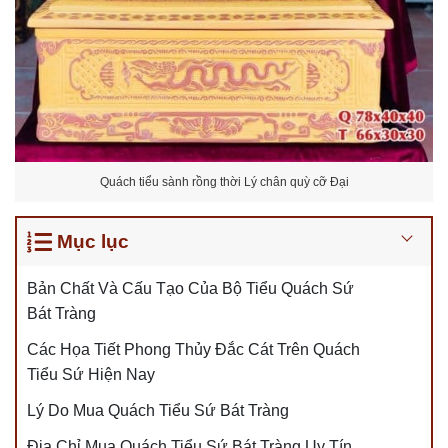
Quách tiểu sành rồng thời Lý chân quỳ cỡ Đại
Mục lục
Bản Chất Và Cấu Tạo Của Bộ Tiểu Quách Sứ
Bát Tràng
Các Họa Tiết Phong Thủy Đắc Cát Trên Quách
Tiểu Sứ Hiện Nay
Lý Do Mua Quách Tiểu Sứ Bát Tràng
Địa Chỉ Mua Quách Tiểu Sứ Bát Tràng Uy Tín,