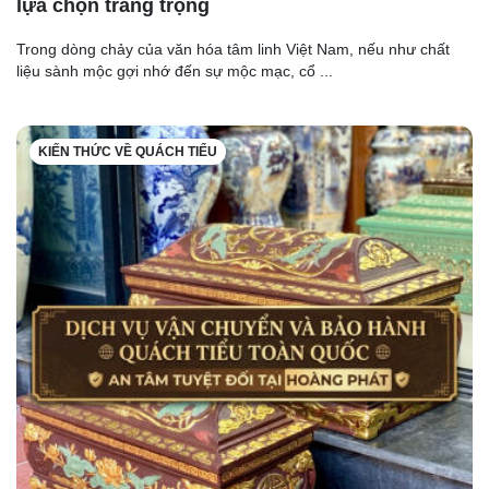
lựa chọn trang trọng
Trong dòng chảy của văn hóa tâm linh Việt Nam, nếu như chất
liệu sành mộc gợi nhớ đến sự mộc mạc, cổ ...
KIẾN THỨC VỀ QUÁCH TIỂU