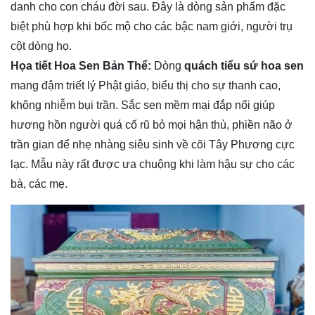
danh cho con cháu đời sau. Đây là dòng sản phẩm đặc
biệt phù hợp khi bốc mộ cho các bậc nam giới, người trụ
cột dòng họ.
Họa tiết Hoa Sen Bản Thể:
Dòng
quách tiểu sứ hoa sen
mang đậm triết lý Phật giáo, biểu thị cho sự thanh cao,
không nhiễm bụi trần. Sắc sen mềm mại đắp nổi giúp
hương hồn người quá cố rũ bỏ mọi hận thù, phiền não ở
trần gian để nhẹ nhàng siêu sinh về cõi Tây Phương cực
lạc. Mẫu này rất được ưa chuộng khi làm hậu sự cho các
bà, các mẹ.