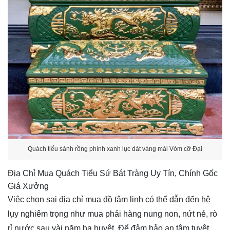
Quách tiểu sành rồng phình xanh lục dát vàng mái Vòm cỡ Đại
Địa Chỉ Mua Quách Tiểu Sứ Bát Tràng Uy Tín, Chính Gốc
Giá Xưởng
Việc chọn sai địa chỉ mua đồ tâm linh có thể dẫn đến hệ
lụy nghiêm trọng như mua phải hàng nung non, nứt nẻ, rò
rỉ nước sau vài năm hạ huyệt. Để đảm bảo an tâm tuyệt