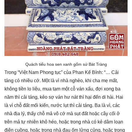
Quách tiểu hoa sen xanh gốm sứ Bát Tràng
Trong “Việt Nam Phong tục” của Phan Kế Bính: “… Cải
táng có nhiều cớ. Một là vì nhà nghèo, khi cha mẹ mất,
không tiền lo liệu, mua tạm một cỗ ván xấu, đợi xong ba
năm thì cải táng, kẻo sợ ván hư nát thì hại đến di hài. Hai
là vì chỗ đất mối kiến, nước lụt thì cải táng. Ba là vì, các
nhà địa lý, thấy chỗ mả vô cớ mà sụt đất hoặc cây cối ở
trên mả tự nhiên khô héo, hoặc trong nhà có kẻ dâm loạn
điên cuồng, hoặc trong nhà đau ốm lửng củng, hoặc trong