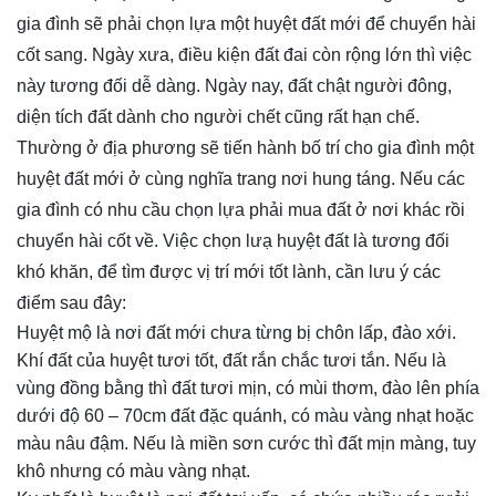
gia đình sẽ phải chọn lựa một huyệt đất mới để chuyển hài
cốt sang. Ngày xưa, điều kiện đất đai còn rộng lớn thì việc
này tương đối dễ dàng. Ngày nay, đất chật người đông,
diện tích đất dành cho người chết cũng rất hạn chế.
Thường ở địa phương sẽ tiến hành bố trí cho gia đình một
huyệt đất mới ở cùng nghĩa trang nơi hung táng. Nếu các
gia đình có nhu cầu chọn lựa phải mua đất ở nơi khác rồi
chuyển hài cốt về. Việc chọn lưạ huyệt đất là tương đối
khó khăn, để tìm được vị trí mới tốt lành, cần lưu ý các
điểm sau đây:
Huyệt mộ là nơi đất mới chưa từng bị chôn lấp, đào xới.
Khí đất của huyệt tươi tốt, đất rắn chắc tươi tắn. Nếu là
vùng đồng bằng thì đất tươi mịn, có mùi thơm, đào lên phía
dưới độ 60 – 70cm đất đặc quánh, có màu vàng nhạt hoặc
màu nâu đậm. Nếu là miền sơn cước thì đất mịn màng, tuy
khô nhưng có màu vàng nhạt.