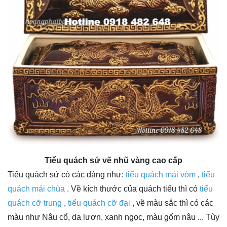
Tiểu quách sứ vẽ nhũ vàng cao cấp
Tiểu quách sứ có các dáng như:
tiểu quách mái vòm
,
tiểu
quách mái chùa
. Về kích thước của quách tiểu thì có
tiểu
quách cỡ trung
,
tiểu quách cỡ đại
, về màu sắc thì có các
màu như Nâu cổ, da lươn, xanh ngọc, màu gốm nâu ... Tùy