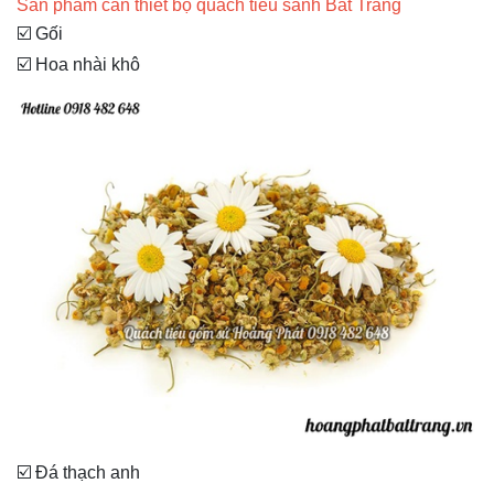
Sản phẩm cần thiết bộ quách tiểu sành Bát Tràng
☑️ Gối
☑️ Hoa nhài khô
☑️ Đá thạch anh