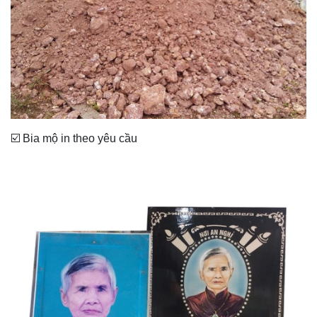
☑️ Bia mộ in theo yêu cầu