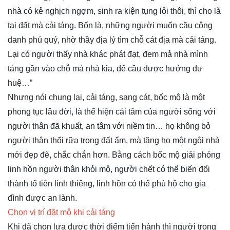
nhà có kẻ nghịch ngợm, sinh ra kiện tụng lôi thôi, thì cho là
tại đất mà cải táng. Bốn là, những người muốn cầu công
danh phú quý, nhờ thầy địa lý tìm chỗ cát địa mà cải táng.
Lại có người thấy nhà khác phát đạt, đem mả nhà mình
táng gần vào chỗ mả nhà kia, để cầu được hưởng dư
huệ…”
Nhưng nói chung lại, cải táng, sang cát, bốc mộ là một
phong tục lâu đời, là thể hiện cái tâm của người sống với
người thân đã khuất, an tâm với niềm tin… họ không bỏ
người thân thối rữa trong đất ẩm, mà tặng họ một ngôi nhà
mới đẹp đẽ, chắc chắn hơn. Bằng cách bốc mộ giải phóng
linh hồn người thân khỏi mộ, người chết có thể biến đổi
thành tổ tiên linh thiêng, linh hồn có thể phù hộ cho gia
đình được an lành.
Chọn vị trí đặt mộ khi cải táng
Khi đã chọn lựa được thời điểm tiến hành thì người trong