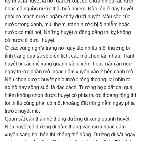
Kỵ nhất là huyệt là nơi đất tơi xốp, có chứa nhiều rác rưởi,
hoặc có nguồn nước thải bị ô nhiễm. Đào lên ở đáy huyệt
phải có mạch nước ngầm chảy dưới huyệt. Màu sắc của
nước trong xanh, mùi thơm, tránh nước bị ô nhiễm hoặc
nước có mùi hôi. Những huyệt ở đồng bằng thì kỵ không
có nước ở dưới huyệt.
Ở các vùng nghĩa trang nơi quy tập nhiều mộ, thường bị
tình trạng quá tải về diện tích, các mộ chen lấn nhau. Tránh
huyệt bị các mộ xung quanh lấn chiếm, hoặc nằm án ngữ
ngay trước phần mộ, hoặc đâm xuyên vào 2 bên cạnh mộ.
Nếu chọn được huyệt phía trước rộng thoáng, lại nhìn ra
ao hồ hay sông suối là đắc cách. Trường hợp đất đai quá
hiếm không chọn được huyệt có phía trước thoáng rộng thì
tối thiểu cũng phải có một khoảng đất trống nằm ngay phía
trước huyệt mộ.
Quan sát cẩn thận hệ thống đường đi xung quanh huyệt.
Nếu huyệt có đường đi đâm thẳng vào giữa hoặc đâm
xuyên sang hai bên thì không thể dùng. Đường đi sát ngay