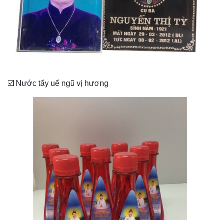
☑️ Nước tẩy uế ngũ vị hương