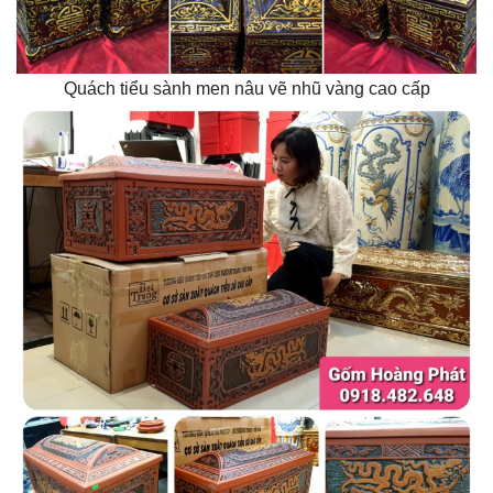
Quách tiểu sành men nâu vẽ nhũ vàng cao cấp