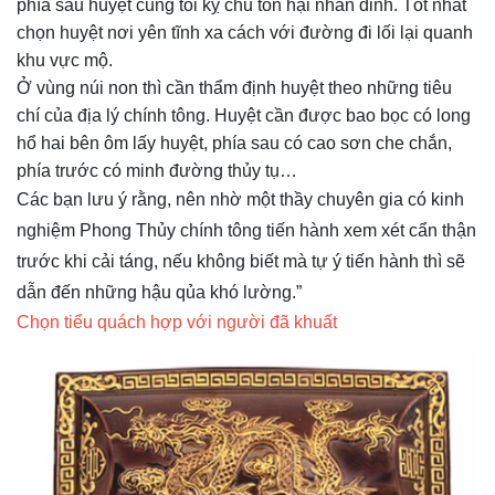
phía sau huyệt cũng tối kỵ chủ tổn hại nhân đinh. Tốt nhất
chọn huyệt nơi yên tĩnh xa cách với đường đi lối lại quanh
khu vực mộ.
Ở vùng núi non thì cần thẩm định huyệt theo những tiêu
chí của địa lý chính tông. Huyệt cần được bao bọc có long
hổ hai bên ôm lấy huyệt, phía sau có cao sơn che chắn,
phía trước có minh đường thủy tụ…
Các bạn lưu ý rằng, nên nhờ một thầy chuyên gia có kinh
nghiệm Phong Thủy chính tông tiến hành xem xét cẩn thận
trước khi cải táng, nếu không biết mà tự ý tiến hành thì sẽ
dẫn đến những hậu qủa khó lường.”
Chọn tiểu quách hợp với người đã khuất