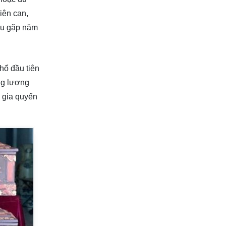
iên can,
Nếu gặp năm
hổ đầu tiên
ng lượng
ể gia quyến