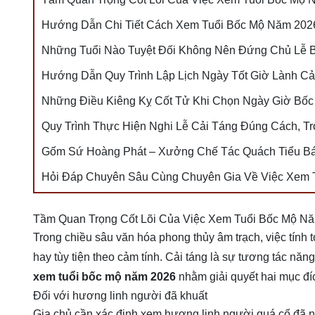
Hướng Dẫn Chi Tiết Cách Xem Tuổi Bốc Mộ Năm 202
Những Tuổi Nào Tuyệt Đối Không Nên Đứng Chủ Lễ
Hướng Dẫn Quy Trình Lập Lịch Ngày Tốt Giờ Lành C
Những Điều Kiêng Kỵ Cốt Tử Khi Chọn Ngày Giờ Bốc
Quy Trình Thực Hiện Nghi Lễ Cải Táng Đúng Cách, T
Gốm Sứ Hoàng Phát – Xưởng Chế Tác Quách Tiểu Bá
Hỏi Đáp Chuyên Sâu Cùng Chuyên Gia Về Việc Xem 
Tầm Quan Trọng Cốt Lõi Của Việc Xem Tuổi Bốc Mộ N
Trong chiều sâu văn hóa phong thủy âm trạch, việc tính t
hay tùy tiện theo cảm tính. Cải táng là sự tương tác năn
xem tuổi bốc mộ năm 2026
nhằm giải quyết hai mục đíc
Đối với hương linh người đã khuất
Gia chủ cần xác định xem hương linh người quá cố đã n