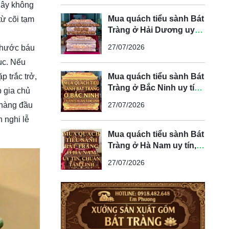
 Đây không
Mua quách tiểu sành Bát
từ cõi tạm
Tràng ở Hải Dương uy
tín, chuẩn tâm linh
27/07/2026
 phước báu
ục. Nếu
p trắc trở,
Mua quách tiểu sành Bát
Tràng ở Bắc Ninh uy tín,
p gia chủ
chuẩn tâm linh
 hàng đầu
27/07/2026
n nghi lễ
Mua quách tiểu sành Bát
Tràng ở Hà Nam uy tín,
chuẩn tâm linh
27/07/2026