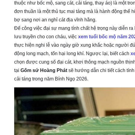
thuộc như bốc mộ, sang cát, cải táng, thay áo) là một tr
đơn thuần là một thủ tục mai táng mà là hành động thể h
bợ sang nơi an nghỉ cát địa vĩnh hằng.
Để công việc đại sự mang tính chất hệ trọng này diễn ra
lưu truyền cho con cháu, việc
xem tuổi bốc mộ năm 20
thực hiện nghi lễ vào ngày giờ xung khắc hoặc người đứng
động long mạch, tổn hại long khí. Ngược lại, biết cách
x
chọn được cung số đại cát, khơi thông mạch nguồn thịnh
tại
Gốm sứ Hoàng Phát
sẽ hướng dẫn chi tiết cách tính 
cải táng trong năm Bính Ngọ 2026.