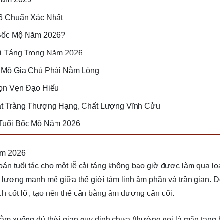
6 Chuẩn Xác Nhất
 Bốc Mộ Năm 2026?
ải Táng Trong Năm 2026
 Mộ Gia Chủ Phải Nằm Lòng
rọn Vẹn Đạo Hiếu
t Tràng Thượng Hạng, Chất Lượng Vĩnh Cửu
Tuổi Bốc Mộ Năm 2026
ăm 2026
oán tuổi tác cho một lễ cải táng không bao giờ được làm qua loa
g lượng mạnh mẽ giữa thế giới tâm linh âm phần và trần gian. D
h cốt lõi, tạo nên thế cân bằng âm dương cân đối:
ằm xuống đủ thời gian quy định chưa (thường gọi là mãn tang