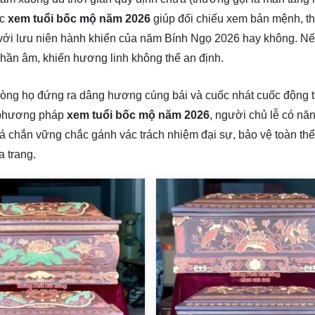
ệc
xem tuổi bốc mộ năm 2026
giúp đối chiếu xem bản mệnh, th
ng với lưu niên hành khiển của năm Bính Ngọ 2026 hay không. 
phần âm, khiến hương linh không thể an định.
òng họ đứng ra dâng hương cúng bái và cuốc nhát cuốc động t
c phương pháp
xem tuổi bốc mộ năm 2026
, người chủ lễ có nă
lá chắn vững chắc gánh vác trách nhiệm đại sự, bảo vệ toàn th
a trang.