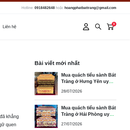
Hotline:
0918482648
hoặc
hoangphatbattrang@gmail.com
0
Liên hệ
Bài viết mới nhất
Mua quách tiểu sành Bát
Tràng ở Hưng Yên uy
tín, chuẩn tâm linh
28/07/2026
Mua quách tiểu sành Bát
Tràng ở Hải Phòng uy
đã khẳng
tín, chuẩn tâm linh
27/07/2026
ngữ quen