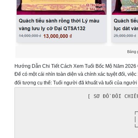
Bảng g
Hướng Dẫn Chi Tiết Cách Xem Tuổi Bốc Mộ Năm 2026
Để có một cái nhìn toàn diện và chính xác tuyệt đối, việc
đối tượng cụ thể: Tuổi người đã khuất và tuổi của người
                      [ SƠ ĐỒ ĐỐI CHIẾU
                                     ┌
                                     │
                                     └
                                       