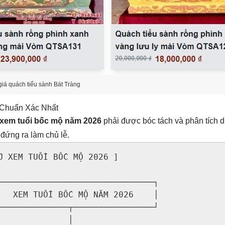
iá quách tiểu sành Bát Tràng
 Chuẩn Xác Nhất
xem tuổi bốc mộ năm 2026
phải được bóc tách và phân tích d
 đứng ra làm chủ lễ.
 XEM TUỔI BỐC MỘ 2026 ]

───────────────────────────────┐

   XEM TUỔI BỐC MỘ NĂM 2026    │

──────────────┬────────────────┘

             │
