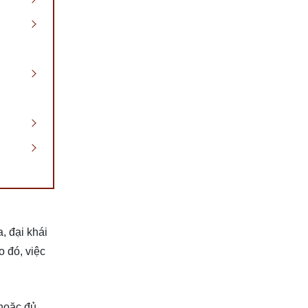
, đại khái
o đó, việc
 hoặc đủ