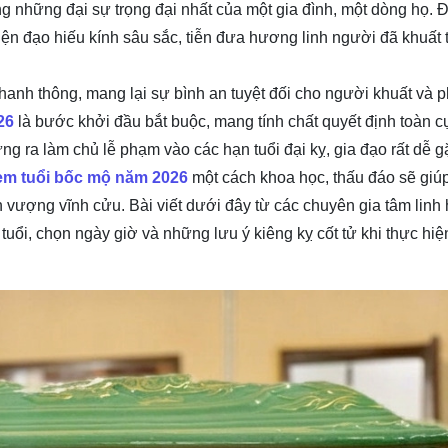
ong những đại sự trọng đại nhất của một gia đình, một dòng họ.
iện đạo hiếu kính sâu sắc, tiễn đưa hương linh người đã khuất 
 hanh thông, mang lại sự bình an tuyệt đối cho người khuất và
26
là bước khởi đầu bắt buộc, mang tính chất quyết định toàn c
 ra làm chủ lễ phạm vào các hạn tuổi đại kỵ, gia đạo rất dễ gặ
em tuổi bốc mộ năm 2026
một cách khoa học, thấu đáo sẽ giú
 vượng vĩnh cửu. Bài viết dưới đây từ các chuyên gia tâm linh
tuổi, chọn ngày giờ và những lưu ý kiêng kỵ cốt tử khi thực hiệ