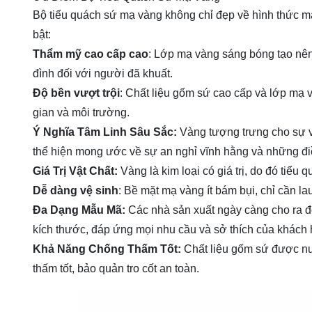
Bộ tiểu quách sứ mạ vàng không chỉ đẹp về hình thức mà 
bật:
Thẩm mỹ cao cấp cao
: Lớp mạ vàng sáng bóng tạo nên 
đình đối với người đã khuất.
Độ bền vượt trội
: Chất liệu gốm sứ cao cấp và lớp mạ v
gian và môi trường.
Ý Nghĩa Tâm Linh Sâu Sắc:
Vàng tượng trưng cho sự v
thể hiện mong ước về sự an nghỉ vĩnh hằng và những điề
Giá Trị Vật Chất:
Vàng là kim loại có giá trị, do đó tiểu
Dễ dàng vệ sinh
: Bề mặt mạ vàng ít bám bụi, chỉ cần l
Đa Dạng Mẫu Mã:
Các nhà sản xuất ngày càng cho ra đ
kích thước, đáp ứng mọi nhu cầu và sở thích của khách 
Khả Năng Chống Thấm Tốt:
Chất liệu gốm sứ được nu
thấm tốt, bảo quản tro cốt an toàn.