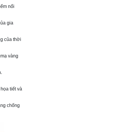
ểm nổi 
của gia
g của thời
ứ mạ vàng
h.
họa tiết và
ăng chống