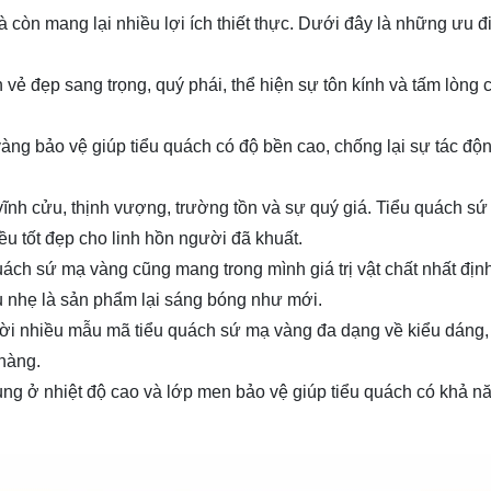
còn mang lại nhiều lợi ích thiết thực. Dưới đây là những ưu đi
vẻ đẹp sang trọng, quý phái, thể hiện sự tôn kính và tấm lòng 
àng bảo vệ giúp tiểu quách có độ bền cao, chống lại sự tác độn
ĩnh cửu, thịnh vượng, trường tồn và sự quý giá. Tiểu quách s
u tốt đẹp cho linh hồn người đã khuất.
 quách sứ mạ vàng cũng mang trong mình giá trị vật chất nhất địn
au nhẹ là sản phẩm lại sáng bóng như mới.
ời nhiều mẫu mã tiểu quách sứ mạ vàng đa dạng về kiểu dáng, 
hàng.
ng ở nhiệt độ cao và lớp men bảo vệ giúp tiểu quách có khả n