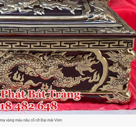
 mạ vàng màu nâu cổ cỡ Đại mái Vòm