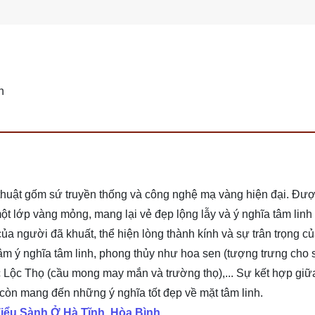
n
huật gốm sứ truyền thống và công nghệ mạ vàng hiện đại. Được
 lớp vàng mỏng, mang lại vẻ đẹp lộng lẫy và ý nghĩa tâm linh đ
 người đã khuất, thể hiện lòng thành kính và sự trân trọng của
ậm ý nghĩa tâm linh, phong thủy như hoa sen (tượng trưng cho 
 Lộc Thọ (cầu mong may mắn và trường thọ),... Sự kết hợp giữa
còn mang đến những ý nghĩa tốt đẹp về mặt tâm linh.
iểu Sành Ở Hà Tĩnh, Hòa Bình