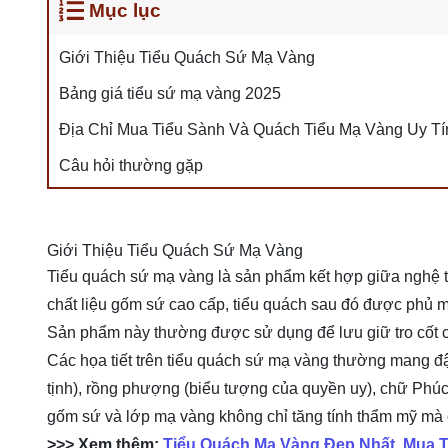
Mục lục
Giới Thiệu Tiểu Quách Sứ Mạ Vàng
Bảng giá tiểu sứ mạ vàng 2025
Địa Chỉ Mua Tiểu Sành Và Quách Tiểu Mạ Vàng Uy Tí
Câu hỏi thường gặp
Giới Thiệu Tiểu Quách Sứ Mạ Vàng
Tiểu quách sứ mạ vàng là sản phẩm kết hợp giữa nghệ t
chất liệu gốm sứ cao cấp, tiểu quách sau đó được phủ một
Sản phẩm này thường được sử dụng để lưu giữ tro cốt của
Các họa tiết trên tiểu quách sứ mạ vàng thường mang đ
tịnh), rồng phượng (biểu tượng của quyền uy), chữ Phúc
gốm sứ và lớp mạ vàng không chỉ tăng tính thẩm mỹ mà 
>>> Xem thêm:
Tiểu Quách Mạ Vàng Đẹp Nhất, Mua T