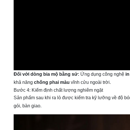
Đối với dòng bia mộ bằng sứ:
Ứng dụng công nghệ
in
khả năng
chống phai màu
vĩnh cửu ngoài trời.
Bước 4: Kiểm định chất lượng nghiêm ngặt
Sản phẩm sau khi ra lò được kiểm tra kỹ lưỡng về độ bón
gói, bàn giao.