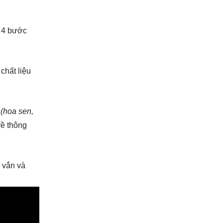
h 4 bước
chất liệu
 (hoa sen,
về thông
 vắn và