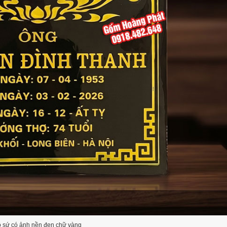
ộ sứ có ảnh nền đen chữ vàng