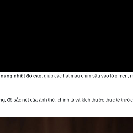
 nung nhiệt độ cao
, giúp các hạt màu chìm sâu vào lớp men, m
g, độ sắc nét của ảnh thờ, chính tả và kích thước thực tế trước