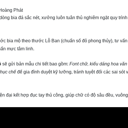
Hoàng Phát
òng bia đá sắc nét, xưởng luôn tuân thủ nghiêm ngặt quy trìn
ước bia mộ theo thước Lỗ Ban (chuẩn số đỏ phong thủy), tư vấn 
uẩn mực tâm linh.
ộ
sẽ gửi bản mẫu chi tiết bao gồm:
Font chữ, kiểu dáng hoa văn
phục chế
để gia đình duyệt kỹ lưỡng, tránh tuyệt đối các sai sót 
đại kết hợp đục tay thủ công, giúp chữ có độ sâu đều, vuông