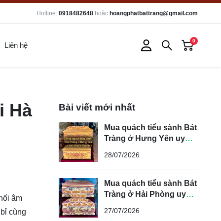
Hotline:
0918482648
hoặc
hoangphatbattrang@gmail.com
0
Liên hệ
i Hà
Bài viết mới nhất
Mua quách tiểu sành Bát
Tràng ở Hưng Yên uy
tín, chuẩn tâm linh
28/07/2026
Mua quách tiểu sành Bát
Tràng ở Hải Phòng uy
 nối âm
tín, chuẩn tâm linh
27/07/2026
 bỉ cùng