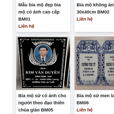
Mẫu bia mộ đẹp bia
Bia mộ không ản
mộ có ảnh cao cấp
30x40cm BM02
BM01
Liên hệ
Liên hệ
Bia mộ sứ có ảnh cho
Bia mộ sứ men l
người theo đạo thiên
BM06
chúa giáo BM05
Liên hệ