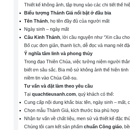
Thiết kế không ảnh, tập trung vào các chi tiết thể hi
Biểu tượng Thánh Giá nổi bật ở đầu bia
Tên Thánh
, họ tên đầy đủ của người mất
Ngày sinh – ngày mất
Câu Kinh Thánh
, lời cầu nguyện như “Xin cầu cho 
Bố cục đơn giản, thanh lịch, dễ đọc và mang nét đ
Ý nghĩa tâm linh và phong thủy
Trong đạo Thiên Chúa, việc tưởng niệm người thân 
biết ơn sâu sắc. Bia mộ sứ không ảnh thể hiện tin
niềm tin vào Chúa Giê-su.
Tư vấn và đặt làm theo yêu cầu
Tại
quachtieusanh.com
, quý khách có thể:
Cung cấp nội dung khắc bia: tên, ngày sinh – mất,
Chọn mẫu Thánh Giá, kích thước bia phù hợp
Nhận tư vấn về chất liệu, men sứ và thiết kế đặc th
Chúng tôi cam kết sản phẩm
chuẩn Công giáo
, b