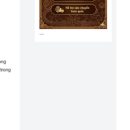
....
òng
 trong