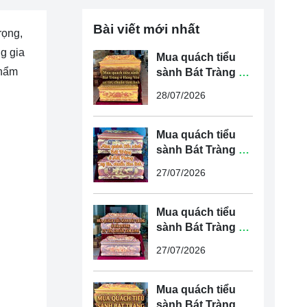
Bài viết mới nhất
rọng,
g gia
Mua quách tiểu
thẩm
sành Bát Tràng ở
Hưng Yên uy tín,
28/07/2026
chuẩn tâm linh
Mua quách tiểu
sành Bát Tràng ở
Hải Phòng uy tín,
27/07/2026
chuẩn tâm linh
Mua quách tiểu
sành Bát Tràng ở
Hải Dương uy tín,
27/07/2026
chuẩn tâm linh
Mua quách tiểu
sành Bát Tràng ở