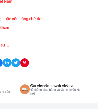
iệt Nam
g hoặc nền trắng chữ đen
x35cm
m sứ…
Vận chuyển nhanh chóng
Hệ thống giao hàng và vận chuyển kịp
àng đầu
thời