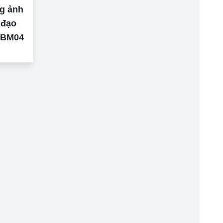
g ảnh
 đạo
o BM04