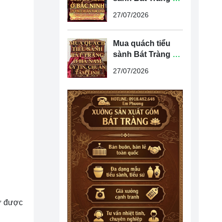
Bắc Ninh uy tín,
27/07/2026
chuẩn tâm linh
Mua quách tiểu
sành Bát Tràng ở
Hà Nam uy tín,
27/07/2026
chuẩn tâm linh
iữ được