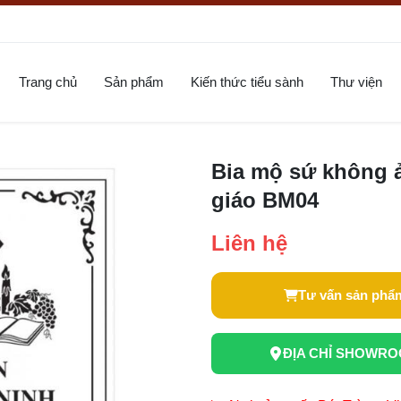
Trang chủ
Sản phẩm
Kiến thức tiểu sành
Thư viện
Bia mộ sứ không ả
giáo BM04
Liên hệ
Tư vấn sản phẩ
ĐỊA CHỈ SHOWR