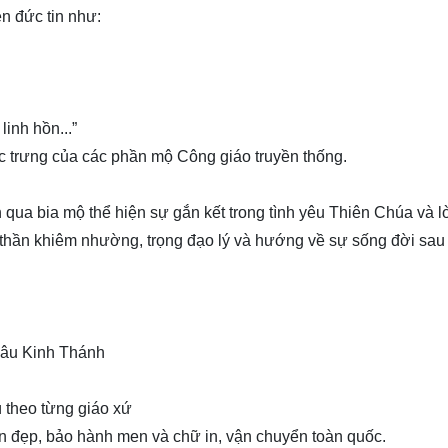
ện đức tin như:
linh hồn...”
ặc trưng của các phần mộ Công giáo truyền thống.
qua bia mộ thể hiện sự gắn kết trong tình yêu Thiên Chúa và l
h thần khiêm nhường, trọng đạo lý và hướng về sự sống đời sau
 câu Kinh Thánh
ù theo từng giáo xứ
ền đẹp, bảo hành men và chữ in, vận chuyển toàn quốc.