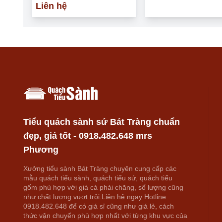
Liên hệ
Tiểu quách sành sứ Bát Tràng chuẩn
đẹp, giá tốt - 0918.482.648 mrs
Phương
Xưởng tiểu sành Bát Tràng chuyên cung cấp các
mẫu quách tiểu sành, quách tiểu sứ, quách tiểu
gốm phù hợp với giá cả phải chăng, số lượng cũng
như chất lượng vượt trội.Liên hệ ngay Hotline
0918.482.648 để có giá sỉ cũng như giá lẻ, cách
thức vận chuyển phù hợp nhất với từng khu vực của