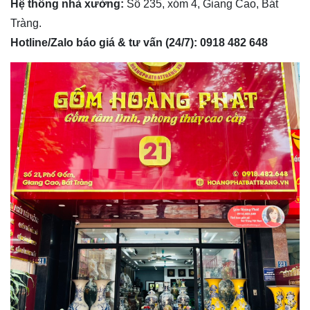
Hệ thống nhà xưởng:
Số 235, xóm 4, Giang Cao, Bát
Tràng.
Hotline/Zalo báo giá & tư vấn (24/7):
0918 482 648