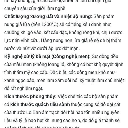
ra hay không, gia chủ cần dựa trên 4 tiêu chí định giá
chuyên sâu của giới làm nghề:
Chất lượng xương đất và nhiệt độ nung:
Sản phẩm
nung già lửa (trên 1200°C) sẽ có tiếng kêu đanh như
chuông khi gõ vào, kết cấu đặc, không rỗng khí, chịu được
lực nén vĩnh cửu. Hàng nung non lửa giá rẻ sẽ dễ bị thấm
nước và nứt vỡ dưới áp lực đất mặn.
Kỹ nghệ xử lý bề mặt (Công nghệ men):
Sự đồng đều
của màu men (không loang lổ, không có bọt khí) quyết định
tính thẩm mỹ cao cấp. Đặc biệt, các dòng men khó như
xanh ngọc bảo, men lam xám đòi hỏi kỹ thuật làm chủ nhiệt
độ rất nghiêm ngặt.
Kích thước phong thủy:
Việc chế tác các bộ sản phẩm
có
kích thước quách tiểu sành
thuộc cung số đỏ đại cát
của thước Lỗ Ban âm trạch đòi hỏi hao tổn nhiều nguyên
liệu và tỷ lệ hao hụt khi nung cao hơn, do đó giá thành sẽ