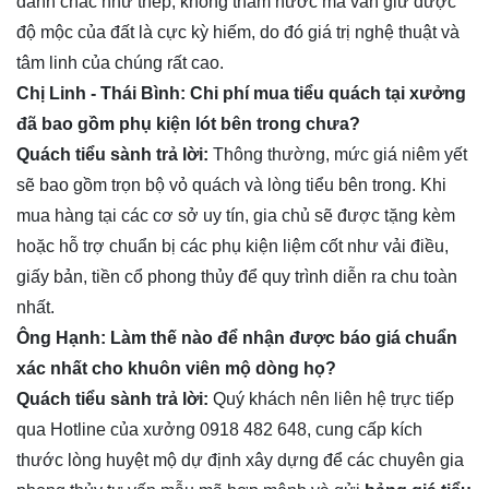
đanh chắc như thép, không thấm nước mà vẫn giữ được
độ mộc của đất là cực kỳ hiếm, do đó giá trị nghệ thuật và
tâm linh của chúng rất cao.
Chị Linh - Thái Bình: Chi phí mua tiểu quách tại xưởng
đã bao gồm phụ kiện lót bên trong chưa?
Quách tiểu sành
trả lời:
Thông thường, mức giá niêm yết
sẽ bao gồm trọn bộ vỏ quách và lòng tiểu bên trong. Khi
mua hàng tại các cơ sở uy tín, gia chủ sẽ được tặng kèm
hoặc hỗ trợ chuẩn bị các phụ kiện liệm cốt như vải điều,
giấy bản, tiền cổ phong thủy để quy trình diễn ra chu toàn
nhất.
Ông Hạnh: Làm thế nào để nhận được báo giá chuẩn
xác nhất cho khuôn viên mộ dòng họ?
Quách tiểu sành
trả lời:
Quý khách nên liên hệ trực tiếp
qua Hotline của xưởng 0918 482 648, cung cấp kích
thước lòng huyệt mộ dự định xây dựng để các chuyên gia