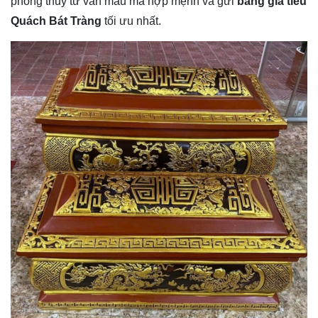
phong thủy tư vấn mẫu mã hợp mệnh và gửi
bảng giá tiểu
Quách Bát Tràng
tối ưu nhất.