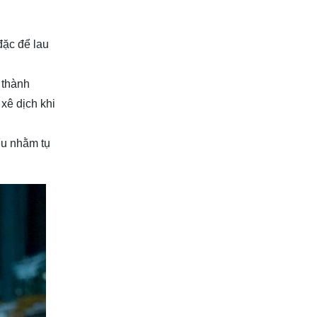
đặc để lau
 thành
 xê dịch khi
ểu nhằm tụ