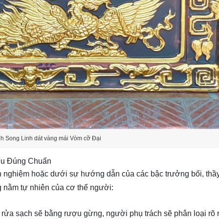
nh Song Linh dát vàng mái Vòm cỡ Đại
iểu Đúng Chuẩn
nh nghiệm hoặc dưới sự hướng dẫn của các bậc trưởng bối, thầ
 nằm tự nhiên của cơ thể người:
y rửa sạch sẽ bằng rượu gừng, người phụ trách sẽ phân loại rõ 