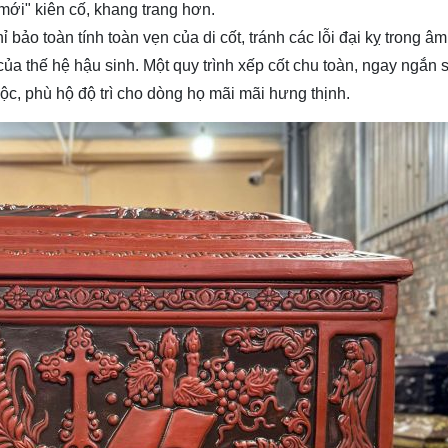
 mới" kiên cố, khang trang hơn.
ỉ bảo toàn tính toàn vẹn của di cốt, tránh các lỗi đại kỵ trong âm
 của thế hệ hậu sinh. Một quy trình xếp cốt chu toàn, ngay ngắn 
 lộc, phù hộ độ trì cho dòng họ mãi mãi hưng thịnh.