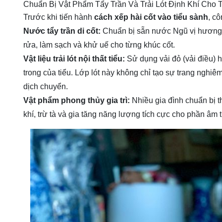
Chuẩn Bị Vật Phẩm Tẩy Trần Và Trải Lót Định Khí Cho 
Trước khi tiến hành
cách xếp hài cốt vào tiểu sành
, cô
Nước tẩy trần di cốt:
Chuẩn bị sẵn nước Ngũ vị hương (
rửa, làm sạch và khử uế cho từng khúc cốt.
Vật liệu trải lót nội thất tiểu:
Sử dụng vải đỏ (vải điều) 
trong của tiểu. Lớp lót này không chỉ tạo sự trang nghiê
dịch chuyển.
Vật phẩm phong thủy gia trì:
Nhiều gia đình chuẩn bị t
khí, trừ tà và gia tăng năng lượng tích cực cho phần âm t