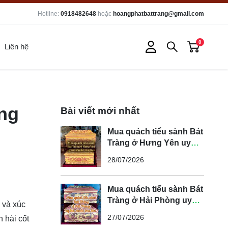
Hotline:
0918482648
hoặc
hoangphatbattrang@gmail.com
0
Liên hệ
ững
Bài viết mới nhất
Mua quách tiểu sành Bát
Tràng ở Hưng Yên uy
tín, chuẩn tâm linh
28/07/2026
Mua quách tiểu sành Bát
Tràng ở Hải Phòng uy
g và xúc
tín, chuẩn tâm linh
27/07/2026
 hài cốt