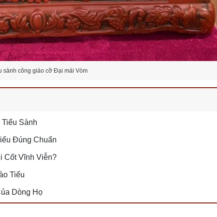
u sành công giáo cỡ Đại mái Vòm
o Tiểu Sành
Tiểu Đúng Chuẩn
i Cốt Vĩnh Viễn?
ào Tiểu
Của Dòng Họ