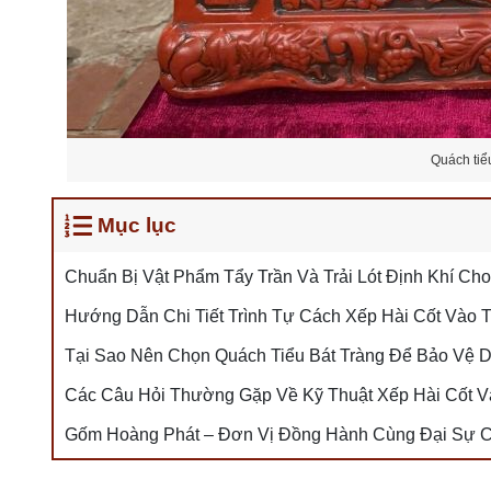
Quách tiể
Mục lục
Chuẩn Bị Vật Phẩm Tẩy Trần Và Trải Lót Định Khí Ch
Hướng Dẫn Chi Tiết Trình Tự Cách Xếp Hài Cốt Vào 
Tại Sao Nên Chọn Quách Tiểu Bát Tràng Để Bảo Vệ D
Các Câu Hỏi Thường Gặp Về Kỹ Thuật Xếp Hài Cốt V
Gốm Hoàng Phát – Đơn Vị Đồng Hành Cùng Đại Sự 