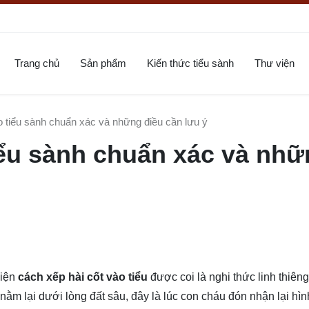
Trang chủ
Sản phẩm
Kiến thức tiểu sành
Thư viện
o tiểu sành chuẩn xác và những điều cần lưu ý
iểu sành chuẩn xác và nh
hiện
cách xếp hài cốt vào tiểu
được coi là nghi thức linh thiên
m lại dưới lòng đất sâu, đây là lúc con cháu đón nhận lại hình