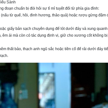
Tiểu Sành
ng đoạn chuẩn bị đòi hỏi sự tỉ mỉ tuyệt đối từ phía gia đình:
nấu từ quế, hồi, đinh hương, thảo quả) hoặc rượu gừng đậm 
hoặc giấy bản sạch chuyên dụng để lót dưới đáy và xung quanh
m, êm ái mà còn có tác dụng định vị, giữ cho xương cốt không bị
hêm thất bảo, thạch anh ngũ sắc hoặc tiền cổ để rải dưới đáy ti
rạch.