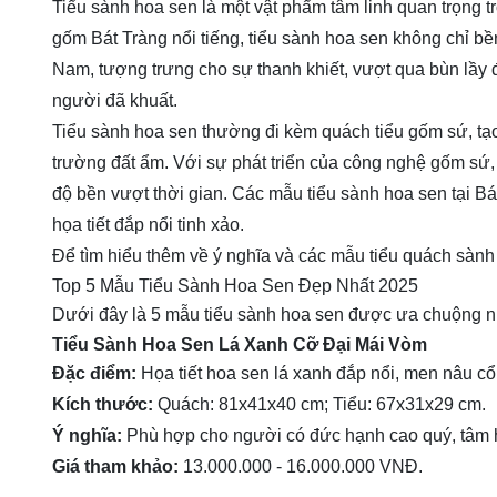
Tiểu sành hoa sen là một vật phẩm tâm linh quan trọng t
gốm Bát Tràng nổi tiếng, tiểu sành hoa sen không chỉ b
Nam, tượng trưng cho sự thanh khiết, vượt qua bùn lầy 
người đã khuất.
Tiểu sành hoa sen thường đi kèm quách tiểu gốm sứ, tạo
trường đất ẩm. Với sự phát triển của công nghệ gốm sứ
độ bền vượt thời gian. Các mẫu tiểu sành hoa sen tại Bá
họa tiết đắp nổi tinh xảo.
Để tìm hiểu thêm về ý nghĩa và các mẫu tiểu quách sành
Top 5 Mẫu Tiểu Sành Hoa Sen Đẹp Nhất 2025
Dưới đây là 5 mẫu tiểu sành hoa sen được ưa chuộng nhất
Tiểu Sành Hoa Sen Lá Xanh Cỡ Đại Mái Vòm
Đặc điểm:
Họa tiết hoa sen lá xanh đắp nổi, men nâu cổ
Kích thước:
Quách: 81x41x40 cm; Tiểu: 67x31x29 cm.
Ý nghĩa:
Phù hợp cho người có đức hạnh cao quý, tâm h
Giá tham khảo:
13.000.000 - 16.000.000 VNĐ.