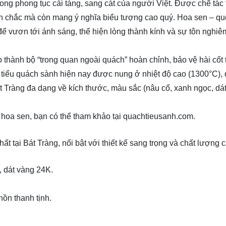
rong phong tục cải táng, sang cát của người Việt. Được chế tác 
ền chắc mà còn mang ý nghĩa biểu tượng cao quý. Hoa sen – qu
để vươn tới ánh sáng, thể hiện lòng thành kính và sự tôn nghi
 thành bộ “trong quan ngoài quách” hoàn chỉnh, bảo vệ hài cốt 
, tiểu quách sành hiện nay được nung ở nhiệt độ cao (1300°C),
t Tràng đa dạng về kích thước, màu sắc (nâu cổ, xanh ngọc, dá
 hoa sen, bạn có thể tham khảo tại quachtieusanh.com.
 tại Bát Tràng, nổi bật với thiết kế sang trọng và chất lượng c
, dát vàng 24K.
ồn thanh tịnh.