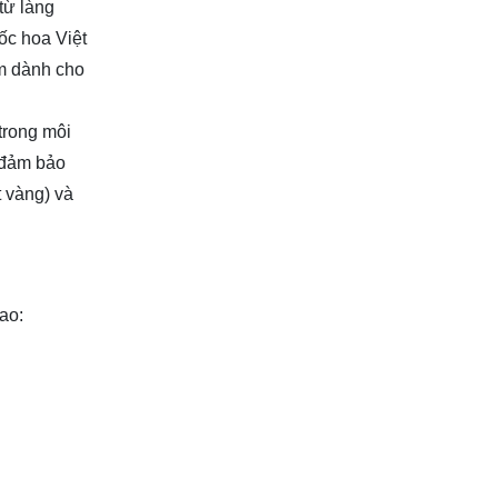
từ làng
ốc hoa Việt
êm dành cho
trong môi
 đảm bảo
t vàng) và
ao: