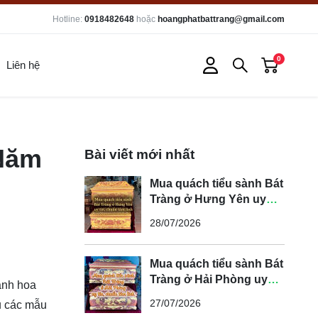
Hotline:
0918482648
hoặc
hoangphatbattrang@gmail.com
0
Liên hệ
 Năm
Bài viết mới nhất
Mua quách tiểu sành Bát
Tràng ở Hưng Yên uy
tín, chuẩn tâm linh
28/07/2026
Mua quách tiểu sành Bát
Tràng ở Hải Phòng uy
sành hoa
tín, chuẩn tâm linh
27/07/2026
ệu các mẫu