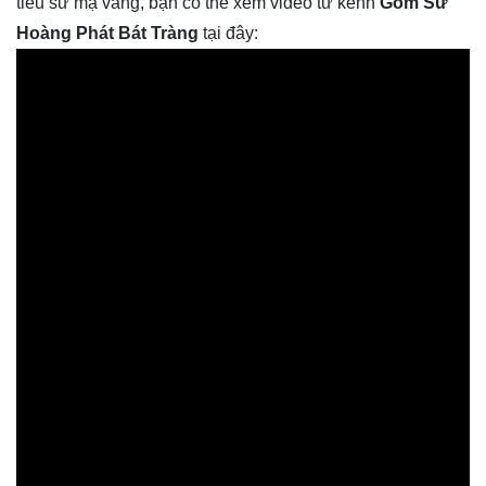
tiểu sứ mạ vàng, bạn có thể xem video từ kênh 
Gốm Sứ 
Hoàng Phát Bát Tràng
 tại đây: