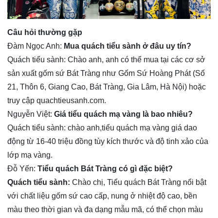
Câu hỏi thường gặp
Đàm Ngọc Anh:
Mua quách tiểu sành ở đâu uy tín?
Quách tiểu sành: Chào anh, anh có thể mua tại các cơ sở
sản xuất gốm sứ Bát Tràng như Gốm Sứ Hoàng Phát (Số
21, Thôn 6, Giang Cao, Bát Tràng, Gia Lâm, Hà Nội) hoặc
truy cập
quachtieusanh.com
.
Nguyễn Việt:
Giá tiểu quách mạ vàng là bao nhiêu?
Quách tiểu sành: chào anh,tiểu quách mạ vàng giá dao
động từ 16-40 triệu đồng tùy kích thước và độ tinh xảo của
lớp mạ vàng.
Đỗ Yến:
Tiểu quách Bát Tràng có gì đặc biệt?
Quách tiểu sành:
Chào chị, Tiểu quách Bát Tràng nổi bật
với chất liệu gốm sứ cao cấp, nung ở nhiệt độ cao, bền
màu theo thời gian và đa dạng mẫu mã, có thể chọn màu