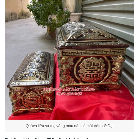
Quách tiểu sứ mạ vàng màu nâu cổ mái Vòm cỡ Đại