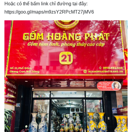
Hoặc có thể bấm link chỉ đường tại đây:
https://goo.gl/maps/m9zsY2RPcMT27jMV6