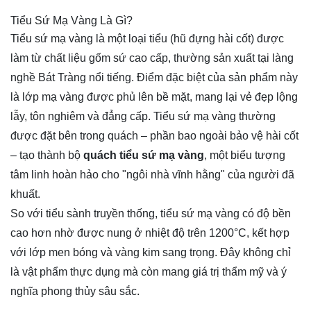
Tiểu Sứ Mạ Vàng Là Gì?
Tiểu sứ mạ vàng là một loại tiểu (hũ đựng hài cốt) được 
làm từ chất liệu gốm sứ cao cấp, thường sản xuất tại làng 
nghề Bát Tràng nổi tiếng. Điểm đặc biệt của sản phẩm này 
là lớp mạ vàng được phủ lên bề mặt, mang lại vẻ đẹp lộng 
lẫy, tôn nghiêm và đẳng cấp. Tiểu sứ mạ vàng thường 
được đặt bên trong quách – phần bao ngoài bảo vệ hài cốt 
– tạo thành bộ 
quách tiểu sứ mạ vàng
, một biểu tượng 
tâm linh hoàn hảo cho "ngôi nhà vĩnh hằng" của người đã 
khuất.
So với tiểu sành truyền thống, tiểu sứ mạ vàng có độ bền 
cao hơn nhờ được nung ở nhiệt độ trên 1200°C, kết hợp 
với lớp men bóng và vàng kim sang trọng. Đây không chỉ 
là vật phẩm thực dụng mà còn mang giá trị thẩm mỹ và ý 
nghĩa phong thủy sâu sắc.