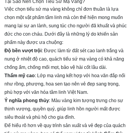
Tại Sao Nên Chọn Tiểu Sứ Mạ Vàng?
Việc chọn tiểu sứ mạ vàng không chỉ đơn thuần là lựa 
chọn một vật phẩm tâm linh mà còn thể hiện mong muốn 
mang lại sự an lành, sung túc cho người đã khuất và phúc 
đức cho con cháu. Dưới đây là những lý do khiến sản 
phẩm này được ưa chuộng:
Độ bền vượt trội
: Được làm từ đất sét cao lanh trắng và
nung ở nhiệt độ cao, quách tiểu sứ mạ vàng có khả năng
chống ẩm, chống mối mọt, bảo vệ hài cốt lâu dài.
Thẩm mỹ cao
: Lớp mạ vàng kết hợp với hoa văn đắp nổi
như rồng, phượng, hoa sen tạo nên vẻ đẹp sang trọng,
phù hợp với văn hóa tâm linh Việt Nam.
Ý nghĩa phong thủy
: Màu vàng kim tượng trưng cho sự
thịnh vượng, quyền quý, giúp linh hồn người mất được
siêu thoát và phù hộ cho gia đình.
Để hiểu rõ hơn về quy trình sản xuất và vẻ đẹp của quách 