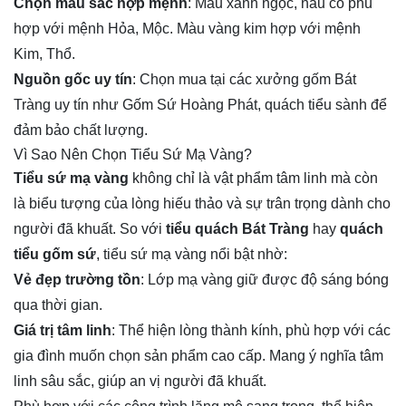
Chọn màu sắc hợp mệnh
: Màu xanh ngọc, nâu cổ phù
hợp với mệnh Hỏa, Mộc. Màu vàng kim hợp với mệnh
Kim, Thổ.
Nguồn gốc uy tín
: Chọn mua tại các xưởng gốm Bát
Tràng uy tín như Gốm Sứ Hoàng Phát, quách tiểu sành để
đảm bảo chất lượng.
Vì Sao Nên Chọn Tiểu Sứ Mạ Vàng?
Tiểu sứ mạ vàng
 không chỉ là vật phẩm tâm linh mà còn 
là biểu tượng của lòng hiếu thảo và sự trân trọng dành cho 
người đã khuất. So với 
tiểu quách Bát Tràng
 hay 
quách 
tiểu gốm sứ
, tiểu sứ mạ vàng nổi bật nhờ:
Vẻ đẹp trường tồn
: Lớp mạ vàng giữ được độ sáng bóng
qua thời gian.
Giá trị tâm linh
: Thể hiện lòng thành kính, phù hợp với các
gia đình muốn chọn sản phẩm cao cấp. Mang ý nghĩa tâm
linh sâu sắc, giúp an vị người đã khuất.