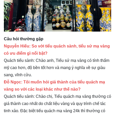
Câu hỏi thường gặp
Nguyễn Hiếu: So với tiểu quách sành, tiểu sứ mạ vàng
có ưu điểm gì nổi bật?
Quách tiểu sành: Chào anh, Tiểu sứ mạ vàng có tính thẩm
mỹ cao hơn, độ bền tốt hơn và mang ý nghĩa về sự giàu
sang, vĩnh cửu.
Đỗ Ngọc: Tôi muốn hỏi giá thành của tiểu quách mạ
vàng so với các loại khác như thế nào?
Quách tiểu sành: Chào chị, Tiểu quách mạ vàng thường có
giá thành cao nhất do chất liệu vàng và quy trình chế tác
tinh xảo. Đặc biệt tiểu quách mạ vàng 24k thì thường có