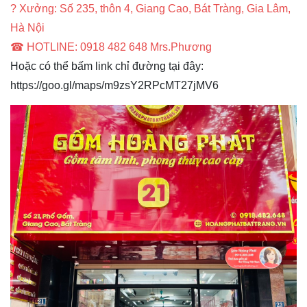
? Xưởng: Số 235, thôn 4, Giang Cao, Bát Tràng, Gia Lâm,
Hà Nội
☎ HOTLINE: 0918 482 648 Mrs.Phương
Hoặc có thể bấm link chỉ đường tại đây:
https://goo.gl/maps/m9zsY2RPcMT27jMV6