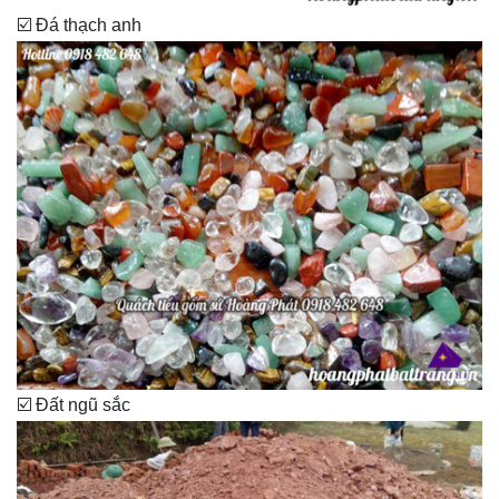
☑️ Đá thạch anh
☑️ Đất ngũ sắc