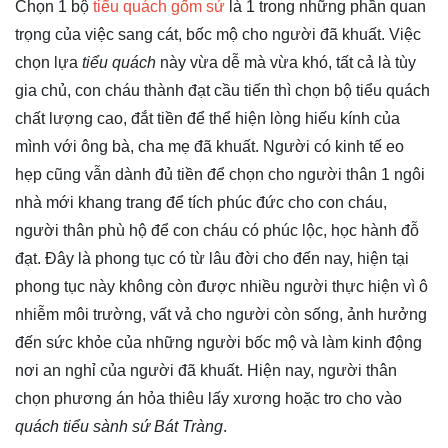
Chọn 1 bộ
tiểu quách gốm sứ
là 1 trong những phần quan
trọng của việc sang cát, bốc mộ cho người đã khuất. Việc
chọn lựa
tiểu quách
này vừa dễ mà vừa khó, tất cả là tùy
gia chủ, con cháu thành đạt cầu tiến thì chọn bộ tiểu quách
chất lượng cao, đắt tiền để thể hiện lòng hiếu kính của
mình với ông bà, cha mẹ đã khuất. Người có kinh tế eo
hẹp cũng vẫn dành đủ tiền để chọn cho người thân 1 ngôi
nhà mới khang trang để tích phúc đức cho con cháu,
người thân phù hộ để con cháu có phúc lộc, học hành đỗ
đạt. Đây là phong tục có từ lâu đời cho đến nay, hiện tại
phong tục này không còn được nhiều người thực hiện vì ô
nhiễm môi trường, vất vả cho người còn sống, ảnh hưởng
đến sức khỏe của những người bốc mộ và làm kinh động
nơi an nghỉ của người đã khuất. Hiện nay, người thân
chọn phương án hỏa thiêu lấy xương hoặc tro cho vào
quách tiểu sành sứ Bát Tràng
.