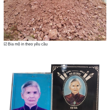
☑️ Bia mộ in theo yêu cầu