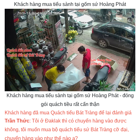
Khách hàng mua tiểu sành tại gốm sứ Hoàng Phát
Khách hàng mua tiểu sành tại gốm sứ Hoàng Phát - đóng
gói quách tiều rất cẩn thận
Khách hàng đã mua Quách tiểu Bát Tràng để lại đánh giá
Trần Thức
: Tôi ở Đaklak thì có chuyển hàng vào được
không, tôi muốn mua bộ quách tiểu sứ Bát Tràng cỡ đại,
chuyển hàng vào như thế nào ạ?