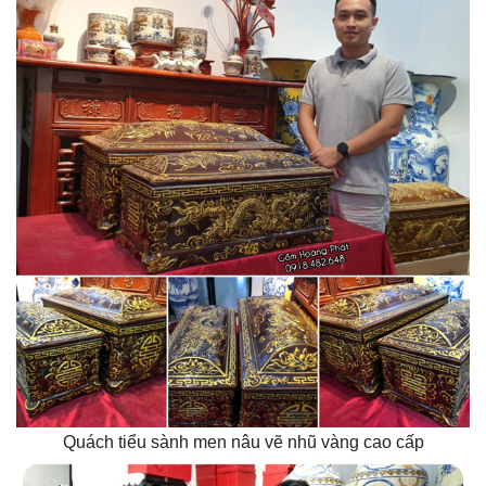
Quách tiểu sành men nâu vẽ nhũ vàng cao cấp