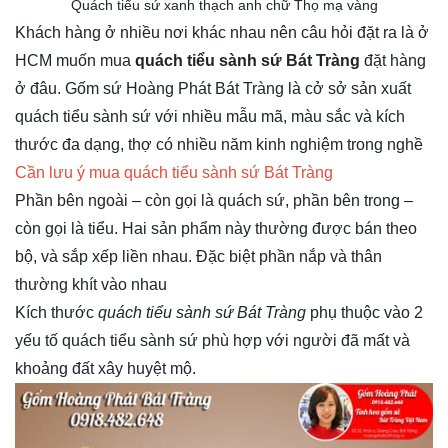
Quách tiểu sứ xanh thạch anh chữ Thọ mạ vàng
Khách hàng ở nhiều nơi khác nhau nên câu hỏi đặt ra là ở
HCM muốn mua
quách tiểu sành sứ Bát Tràng
đặt hàng
ở đâu. Gốm sứ Hoàng Phát Bát Tràng là cở sở sản xuất
quách tiểu sành sứ với nhiều mẫu mã, màu sắc và kích
thước đa dạng, thợ có nhiều năm kinh nghiệm trong nghề
Cần lưu ý mua quách tiểu sành sứ Bát Tràng
Phần bên ngoài – còn gọi là quách sứ, phần bên trong –
còn gọi là tiểu. Hai sản phẩm này thường được bán theo
bộ, và sắp xếp liền nhau. Đặc biệt phần nắp và thân
thường khít vào nhau
Kích thước
quách tiểu sành sứ Bát Tràng
phụ thuộc vào 2
yếu tố quách tiểu sành sứ phù hợp với người đã mất và
khoảng đất xây huyệt mộ.