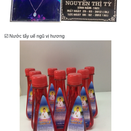
☑️ Nước tẩy uế ngũ vị hương