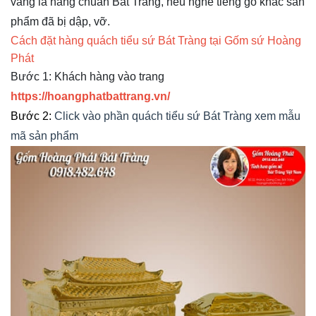
vang là hàng chuẩn Bát Tràng, nếu nghe tiếng gõ khác sản
phẩm đã bị dập, vỡ.
Cách đặt hàng quách tiểu sứ Bát Tràng tại Gốm sứ Hoàng
Phát
Bước 1: Khách hàng vào trang
https://hoangphatbattrang.vn/
Bước 2:
Click vào phần quách tiểu sứ Bát Tràng xem mẫu
mã sản phẩm