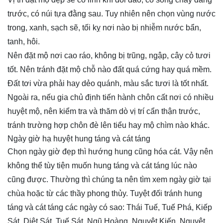
trước, có núi tựa đằng sau. Tuy nhiên nên chọn vùng nước
trong, xanh, sạch sẽ, tối kỵ nơi nào bị nhiễm nước bẩn,
tanh, hôi.
Nên đặt mộ nơi cao ráo, không bị trũng, ngập, cây cỏ tươi
tốt. Nên tránh đặt mộ chỗ nào đất quá cứng hay quá mềm.
Đất tơi vừa phải hay dẻo quánh, màu sắc tươi là tốt nhất.
Ngoài ra, nếu gia chủ định tiến hành chôn cất nơi có nhiều
huyệt mộ, nên kiểm tra và thăm dò vị trí cẩn thận trước,
tránh trường hợp chôn đè lên tiểu hay mộ chìm nào khác.
Ngày giờ hạ huyệt hung táng và cát táng
Chọn ngày giờ đẹp thì hướng hung cũng hóa cát. Vậy nên
không thể tùy tiện muốn hung táng và cát táng lúc nào
cũng được. Thường thì chúng ta nên tìm xem ngày giờ tại
chùa hoặc từ các thầy phong thủy. Tuyệt đối tránh hung
táng và cát táng các ngày có sao: Thái Tuế, Tuế Phá, Kiếp
Sát, Diệt Sát, Tuế Sát, Ngũ Hoàng, Nguyệt Kiến, Nguyệt