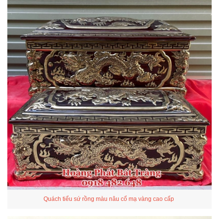
Quách tiểu sứ rồng màu nâu cổ mạ vàng cao cấp