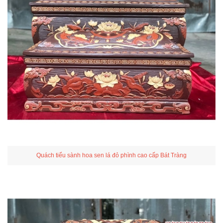
Quách tiểu sành hoa sen lá đỏ phình cao cấp Bát Tràng