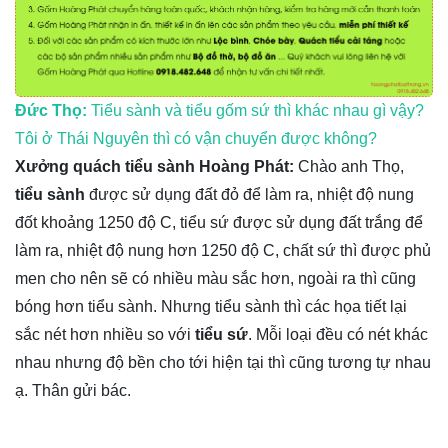
Đức Thọ:
Tiểu sành và tiểu gốm sứ thì khác nhau gì vậy?
Tôi ở Thái Nguyên thì có vận chuyển được không?
Xưởng quách tiểu sành Hoàng Phát:
Chào anh Thọ,
tiểu sành
được sử dụng đất đỏ để làm ra, nhiệt độ nung
đốt khoảng 1250 độ C, tiểu sứ được sử dụng đất trắng để
làm ra, nhiệt độ nung hơn 1250 độ C, chất sứ thì được phủ
men cho nên sẽ có nhiều màu sắc hơn, ngoài ra thì cũng
bóng hơn tiểu sành. Nhưng tiểu sành thì các họa tiết lại
sắc nét hơn nhiều so với
tiểu sứ
. Mỗi loại đều có nét khác
nhau nhưng độ bền cho tới hiện tại thì cũng tương tự nhau
ạ. Thân gửi bác.