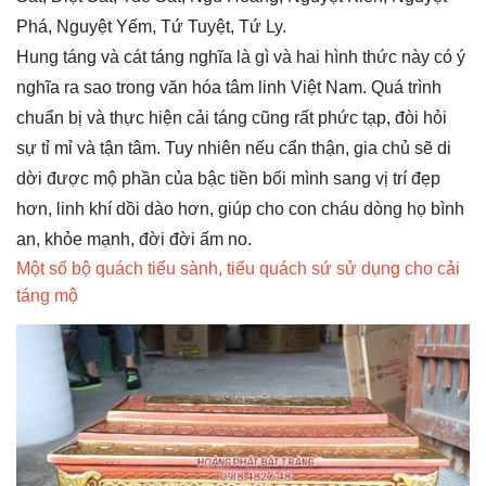
Phá, Nguyệt Yếm, Tứ Tuyệt, Tứ Ly.
Hung táng và cát táng nghĩa là gì và hai hình thức này có ý
nghĩa ra sao trong văn hóa tâm linh Việt Nam. Quá trình
chuẩn bị và thực hiện cải táng cũng rất phức tạp, đòi hỏi
sự tỉ mỉ và tận tâm. Tuy nhiên nếu cẩn thận, gia chủ sẽ di
dời được mộ phần của bậc tiền bối mình sang vị trí đẹp
hơn, linh khí dồi dào hơn, giúp cho con cháu dòng họ bình
an, khỏe mạnh, đời đời ấm no.
Một số bộ quách tiểu sành, tiểu quách sứ sử dụng cho cải
táng mộ