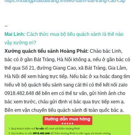
https://hoangphatbattrang.vn/tieu-sanh-bat-trang-cao-cap
--
Mai Linh:
Cách thức mua bộ tiểu quách sành là thế nào
vậy xưởng ơi?
Xưởng quách tiểu sành Hoàng Phát:
Chào bác Linh,
bác có ở gần Bát Tràng, Hà Nội không ạ, nếu ở gần bác có
thể qua Số 21, đường Giang Cao, xã Bát Tràng, Gia Lâm,
Hà Nội để xem hàng trực tiếp. Nếu bác ở xa hoặc đang tìm
hiểu về bộ quách tiểu sành sang cát thì có thể kết nối zalo
0918.482.648 để bên em có thể tư vấn, gửi hình ảnh cho
bác xem trước, cháu gửi định vị bác qua trực tiếp xem ạ.
Bên em vận chuyển tiểu quách sành đi toàn quốc bác ạ.