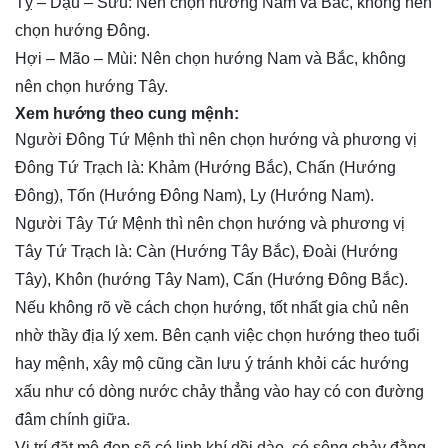
Tỵ – Dậu – Sửu: Nên chọn hướng Nam và Bắc, không nên
chọn hướng Đông.
Hợi – Mão – Mùi: Nên chọn hướng Nam và Bắc, không
nên chọn hướng Tây.
Xem hướng theo cung mệnh:
Người Đông Tứ Mệnh thì nên chọn hướng và phương vị
Đông Tứ Trạch là: Khảm (Hướng Bắc), Chấn (Hướng
Đông), Tốn (Hướng Đông Nam), Ly (Hướng Nam).
Người Tây Tứ Mệnh thì nên chọn hướng và phương vị
Tây Tứ Trạch là: Càn (Hướng Tây Bắc), Đoài (Hướng
Tây), Khôn (hướng Tây Nam), Cấn (Hướng Đông Bắc).
Nếu không rõ về cách chọn hướng, tốt nhất gia chủ nên
nhờ thầy địa lý xem. Bên cạnh việc chọn hướng theo tuổi
hay mệnh, xây mộ cũng cần lưu ý tránh khỏi các hướng
xấu như có dòng nước chảy thẳng vào hay có con đường
đâm chính giữa.
Vị trí đặt mộ đẹp sẽ có linh khí dồi dào, có sông chảy đằng