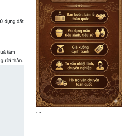
Sử dụng đất
quả tâm
người thân.
....