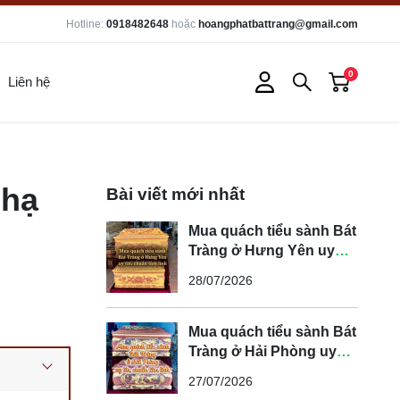
Hotline:
0918482648
hoặc
hoangphatbattrang@gmail.com
0
Liên hệ
 hạ
Bài viết mới nhất
Mua quách tiểu sành Bát
Tràng ở Hưng Yên uy
tín, chuẩn tâm linh
28/07/2026
Mua quách tiểu sành Bát
Tràng ở Hải Phòng uy
tín, chuẩn tâm linh
27/07/2026