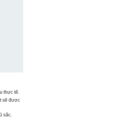
 thực tế.
ất sẽ được
ũ sắc.