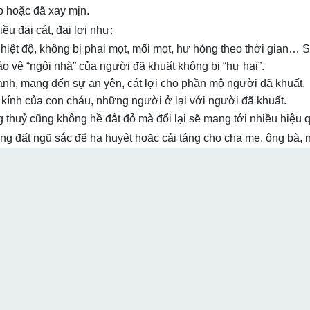
o hoặc đã xay mịn.
ều đại cát, đại lợi như:
nhiệt độ, không bị phai mọt, mối mọt, hư hỏng theo thời gian… 
o vệ “ngôi nhà” của người đã khuất không bị “hư hại”.
nh, mang đến sự an yên, cát lợi cho phần mộ người đã khuất.
kính của con cháu, những người ở lại với người đã khuất.
g thuỷ cũng không hề đắt đỏ mà đổi lại sẽ mang tới nhiều hiệu 
ụng đất ngũ sắc để hạ huyệt hoặc cải táng cho cha mẹ, ông bà, 