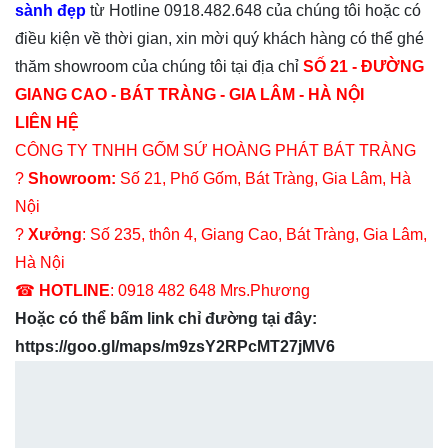
sành đẹp
từ Hotline 0918.482.648 của chúng tôi hoặc có
điều kiện về thời gian, xin mời quý khách hàng có thể ghé
thăm showroom của chúng tôi tại địa chỉ
SỐ 21 - ĐƯỜNG
GIANG CAO - BÁT TRÀNG - GIA LÂM - HÀ NỘI
LIÊN HỆ
CÔNG TY TNHH GỐM SỨ HOÀNG PHÁT BÁT TRÀNG
?
Showroom:
Số 21, Phố Gốm, Bát Tràng, Gia Lâm, Hà
Nội
?
Xưởng
: Số 235, thôn 4, Giang Cao, Bát Tràng, Gia Lâm,
Hà Nội
☎
HOTLINE
: 0918 482 648 Mrs.Phương
Hoặc có thể bấm link chỉ đường tại đây:
https://goo.gl/maps/m9zsY2RPcMT27jMV6