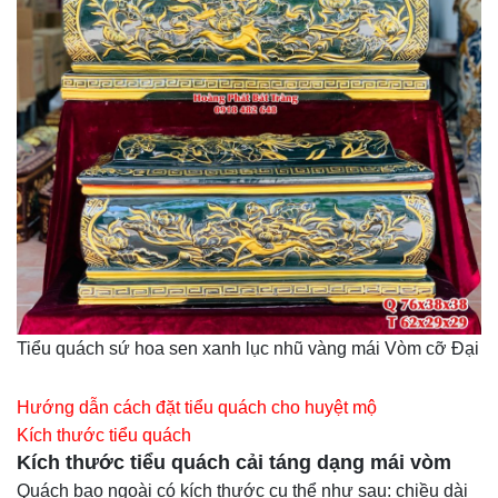
Tiểu quách sứ hoa sen xanh lục nhũ vàng mái Vòm cỡ Đại
Hướng dẫn cách đặt tiểu quách cho huyệt mộ
Kích thước tiểu quách
Kích thước tiểu quách cải táng dạng mái vòm
Quách bao ngoài có kích thước cụ thể như sau: chiều dài