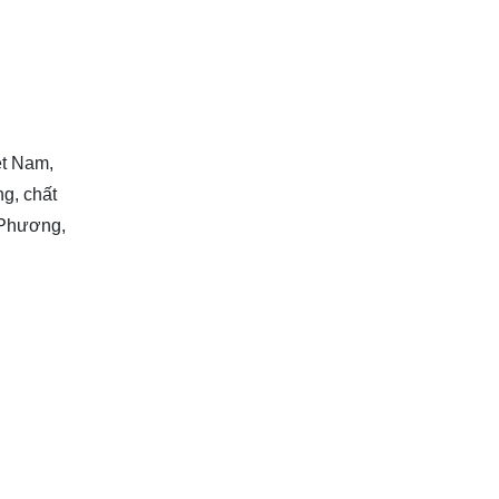
ệt Nam,
g, chất
8 Phương,