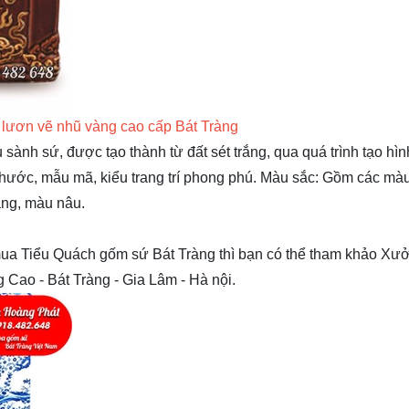
 lươn vẽ nhũ vàng cao cấp Bát Tràng
sành sứ, được tạo thành từ đất sét trắng, qua quá trình tạo hình
h thước, mẫu mã, kiểu trang trí phong phú. Màu sắc: Gồm các mà
̀ng, màu nâu.
mua Tiểu Quách gốm sứ Bát Tràng thì bạn có thể tham khảo Xư
 Cao - Bát Tràng - Gia Lâm - Hà nội.