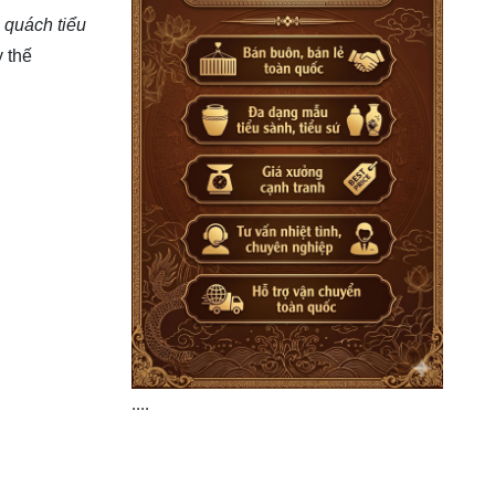
u
quách tiểu
 thế
....