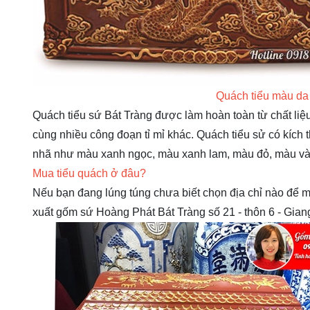
Quách tiểu màu da
Quách tiểu sứ Bát Tràng được làm hoàn toàn từ chất liệu 
cùng nhiều công đoạn tỉ mỉ khác. Quách tiểu sử có kíc
nhã như màu xanh ngọc, màu xanh lam, màu đỏ, màu va
Mua tiểu quách ở đâu?
Nếu bạn đang lúng túng chưa biết chọn địa chỉ nào để 
xuất gốm sứ Hoàng Phát Bát Tràng số 21 - thôn 6 - Giang