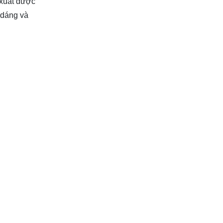
 xuất được
 dáng và