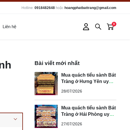
Hotline:
0918482648
hoặc
hoangphatbattrang@gmail.com
0
Liên hệ
anh
Bài viết mới nhất
Mua quách tiểu sành Bát
Tràng ở Hưng Yên uy
tín, chuẩn tâm linh
28/07/2026
Mua quách tiểu sành Bát
Tràng ở Hải Phòng uy
tín, chuẩn tâm linh
27/07/2026