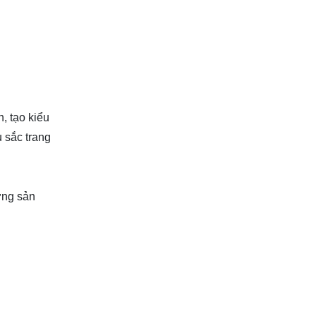
, tạo kiểu
u sắc trang
ởng sản