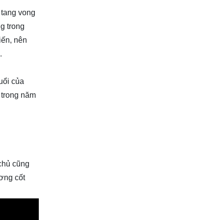
ể tang vong
ng trong
iến, nên
.
uổi của
t trong năm
 chủ cũng
ơng cốt