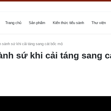
Trang chủ
Sản phẩm
Kiến thức tiểu sành
Thư viện
h sành sứ khi cải táng sang cát bốc mộ
ành sứ khi cải táng sang c