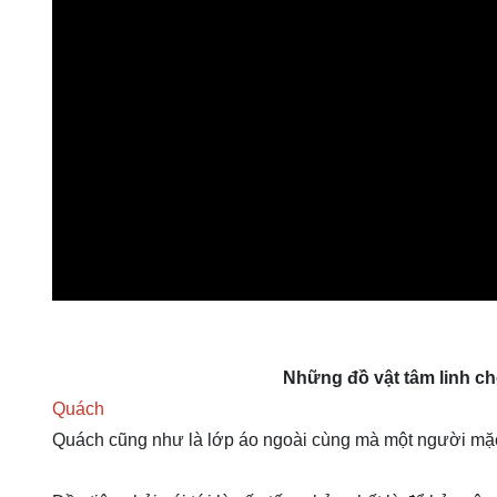
Những đồ vật tâm linh ch
Quách
Quách cũng như là lớp áo ngoài cùng mà một người mặc