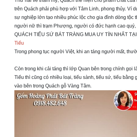
Thứ hai về thẩm mỹ, Quách thể hiện cho phẩm chất của 
trên Quách phải phù hợp với Tâm Linh, phong thủy. Ví 
sự nghiệp lớn tạo nhiều phúc lộc cho gia đình dòng tộc 
người nữ thì trạm Phượng, người có đức hạnh cao quý, t
QUÁCH TIỂU SỨ BÁT TRÀNG MUA UY TÍN NHẤT TẠI SỐ
Tiểu
Trong phong tục người Việt, khi an táng người mất, thư
Còn trong khi cải táng thì lớp Quan bên trong chính gọi l
Tiểu thì cũng có nhiều loại, tiểu sành, tiểu sứ, tiểu bằn
vào bên trong Quách gỗ Vàng Tâm.