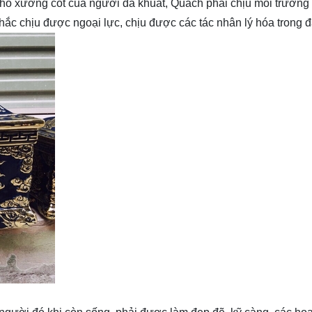
ệ cho xương cốt của người đã khuất, Quách phải chịu môi trườn
chắc chịu được ngoại lực, chịu được các tác nhân lý hóa trong 