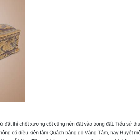
 từ đất thì chết xương cốt cũng nên đặt vào trong đất. Tiểu sứ t
không có điều kiện làm Quách bằng gỗ Vàng Tâm, hay Huyệt mộ