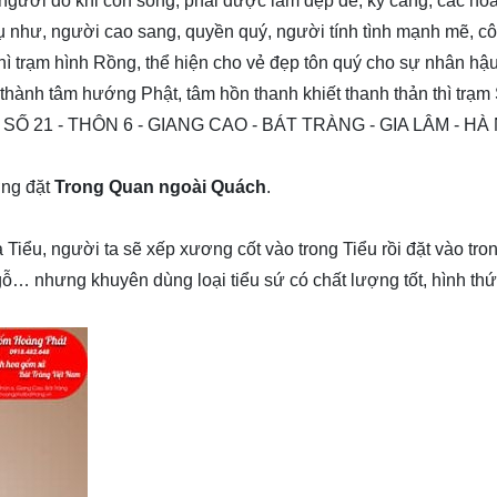
người đó khi còn sống, phải được làm đẹp đẽ, kỹ càng, các hoa
dụ như, người cao sang, quyền quý, người tính tình mạnh mẽ, c
thì trạm hình Rồng, thể hiện cho vẻ đẹp tôn quý cho sự nhân hậ
hành tâm hướng Phật, tâm hồn thanh khiết thanh thản thì trạm
 21 - THÔN 6 - GIANG CAO - BÁT TRÀNG - GIA LÂM - HÀ 
ờng đặt
Trong Quan ngoài Quách
.
à Tiểu, người ta sẽ xếp xương cốt vào trong Tiểu rồi đặt vào tr
g gỗ… nhưng khuyên dùng loại tiểu sứ có chất lượng tốt, hình thứ