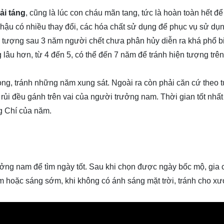
ải táng
, cũng là lúc con cháu mãn tang, tức là hoàn toàn hết đ
hí hậu có nhiều thay đổi, các hóa chất sử dụng để phục vụ sử dụ
n tượng sau 3 năm người chết chưa phân hủy diễn ra khá phổ b
g lâu hơn, từ 4 đến 5, có thể đến 7 năm để tránh hiện tượng trên
ong, tránh những năm xung sát. Ngoài ra còn phải căn cứ theo t
 rủi đều gánh trên vai của người trưởng nam. Thời gian tốt nhấ
ng Chí của năm.
ưởng nam để tìm ngày tốt. Sau khi chọn được ngày bốc mộ, gia
m hoặc sáng sớm, khi không có ánh sáng mặt trời, tránh cho xư