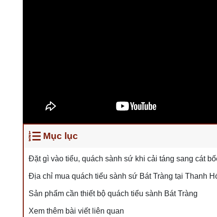
Mục lục
Đặt gì vào tiểu, quách sành sứ khi cải táng sang cát b
Địa chỉ mua quách tiểu sành sứ Bát Tràng tại Thanh Hó
Sản phẩm cần thiết bộ quách tiểu sành Bát Tràng
Xem thêm bài viết liên quan