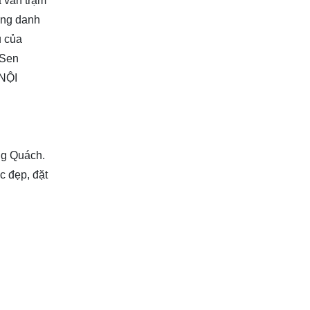
 văn trạm
ông danh
u của
 Sen
NỘI
ong Quách.
c đẹp, đặt