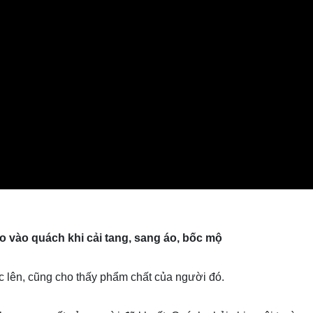
o vào quách khi cải tang, sang áo, bốc mộ
 lên, cũng cho thấy phẩm chất của người đó.