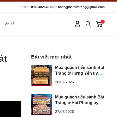
Hotline:
0918482648
hoặc
hoangphatbattrang@gmail.com
0
Liên hệ
át
Bài viết mới nhất
Mua quách tiểu sành Bát
Tràng ở Hưng Yên uy
tín, chuẩn tâm linh
28/07/2026
Mua quách tiểu sành Bát
Tràng ở Hải Phòng uy
tín, chuẩn tâm linh
27/07/2026