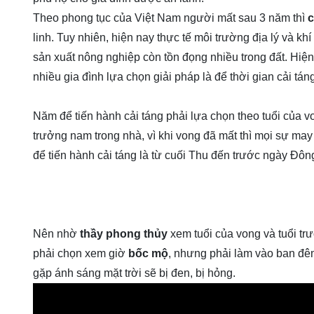
Theo phong tục của Việt Nam người mất sau 3 năm thì
c
linh. Tuy nhiên, hiện nay thực tế môi trường địa lý và k
sản xuất nông nghiệp còn tồn đọng nhiều trong đất. Hiệ
nhiều gia đình lựa chọn giải pháp là để thời gian cải tán
Năm để tiến hành cải táng phải lựa chọn theo tuổi của v
trưởng nam trong nhà, vì khi vong đã mất thì mọi sự may
để tiến hành cải táng là từ cuối Thu đến trước ngày Đô
Nên nhờ
thầy phong thủy
xem tuổi của vong và tuổi tr
phải chọn xem giờ
bốc mộ
, nhưng phải làm vào ban đê
gặp ánh sáng mặt trời sẽ bị đen, bị hỏng.