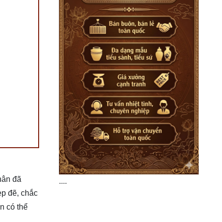
thân đã
....
ẹp đẽ, chắc
n có thể