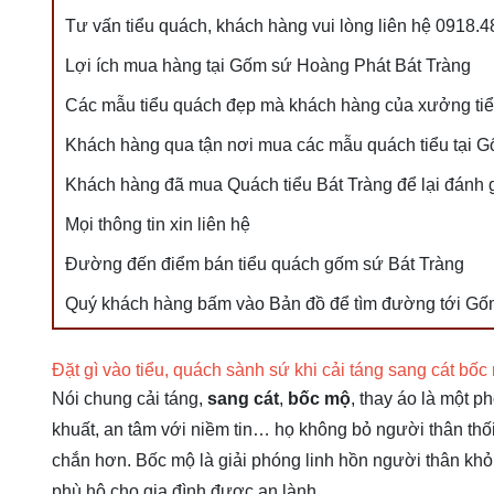
Tư vấn tiểu quách, khách hàng vui lòng liên hệ 0918.
Lợi ích mua hàng tại Gốm sứ Hoàng Phát Bát Tràng
Các mẫu tiểu quách đẹp mà khách hàng của xưởng ti
Khách hàng qua tận nơi mua các mẫu quách tiểu tại 
Khách hàng đã mua Quách tiểu Bát Tràng để lại đánh 
Mọi thông tin xin liên hệ
Đường đến điểm bán tiểu quách gốm sứ Bát Tràng
Quý khách hàng bấm vào Bản đồ để tìm đường tới G
Đặt gì vào tiểu, quách sành sứ khi cải táng sang cát bốc
Nói chung cải táng,
sang cát
,
bốc mộ
, thay áo là một p
khuất, an tâm với niềm tin… họ không bỏ người thân thố
chắn hơn. Bốc mộ là giải phóng linh hồn người thân khỏi m
phù hộ cho gia đình được an lành.