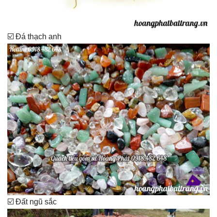
☑️ Đá thạch anh
☑️ Đất ngũ sắc