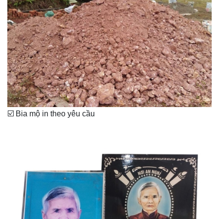
☑️ Bia mộ in theo yêu cầu