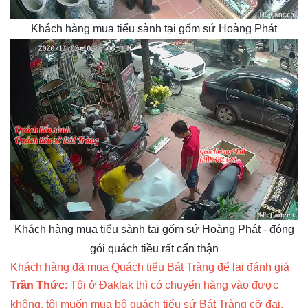
Khách hàng mua tiểu sành tại gốm sứ Hoàng Phát
Khách hàng mua tiểu sành tại gốm sứ Hoàng Phát - đóng
gói quách tiều rất cẩn thận
Khách hàng đã mua Quách tiểu Bát Tràng để lại đánh giá
Trần Thức
: Tôi ở Đaklak thì có chuyển hàng vào được
không, tôi muốn mua bộ quách tiểu sứ Bát Tràng cỡ đại,