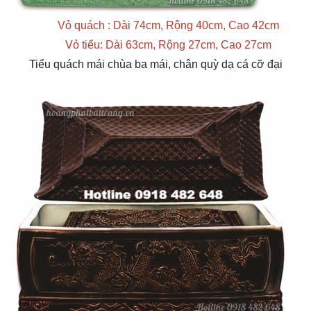
Vỏ quách : Dài 74cm, Rộng 40cm, Cao 42cm
Vỏ tiểu: Dài 63cm, Rộng 27cm, Cao 27cm
Tiểu quách mái chùa ba mái, chân quỳ dạ cá cỡ đại