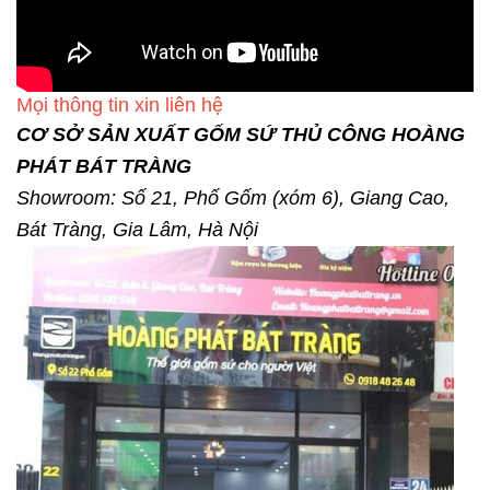
Mọi thông tin xin liên hệ
CƠ SỞ SẢN XUẤT GỐM SỨ THỦ CÔNG HOÀNG
PHÁT BÁT TRÀNG
Showroom: Số 21, Phố Gốm (xóm 6), Giang Cao,
Bát Tràng, Gia Lâm, Hà Nội