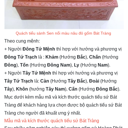
Quách tiểu sành Sen nổi màu nâu đỏ gốm Bát Tràng
Theo cung mệnh:
+ Người
Đông Tứ Mệnh
thì hợp với hướng và phương vị
Đông Tứ Trạch
là :
Khảm
(Hướng
Bắc
),
Chấn
(Hướng
Đông
),
Tốn
(Hướng
Đông Nam
),
Ly
(Hướng
Nam
).
+ Người
Tây Tứ Mệnh
thì hợp với hướng và phương vị
Tây Tứ Trạch
là:
Càn
(Hướng
Tây Bắc
),
Đoài
(Hướng
Tây
),
Khôn
(hướng
Tây Nam
),
Cấn
(Hướng
Đông Bắc
).
Mục dưới kèm mẫu mã và kích thước quách tiểu sứ Bát
Tràng để khách hàng lựa chọn được bộ quách tiểu sứ Bát
Tràng cho người đã khuất ưng ý nhất.
Mẫu mã và kích thước quách tiểu sứ Bát Tràng