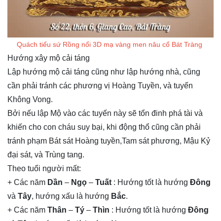
Quách tiểu sứ Rồng nổi 3D mạ vàng men nâu cổ Bát Tràng
Hướng xây mộ cải táng
Lập hướng mộ cải táng cũng như lập hướng nhà, cũng
cần phải tránh các phương vị Hoàng Tuyền, và tuyến
Không Vong.
Bởi nếu lập Mộ vào các tuyến này sẽ tổn đinh phá tài và
khiến cho con cháu suy bại, khi động thổ cũng cần phải
tránh phạm Bát sát Hoàng tuyền,Tam sát phương, Mậu Kỷ
đại sát, và Trùng tang.
Theo tuổi người mất:
+ Các năm
Dần
–
Ngọ
–
Tuất
: Hướng tốt là hướng
Đông
và
Tây
, hướng xấu là hướng
Bắc
.
+ Các năm
Thân
–
Tý
–
Thìn
: Hướng tốt là hướng
Đông