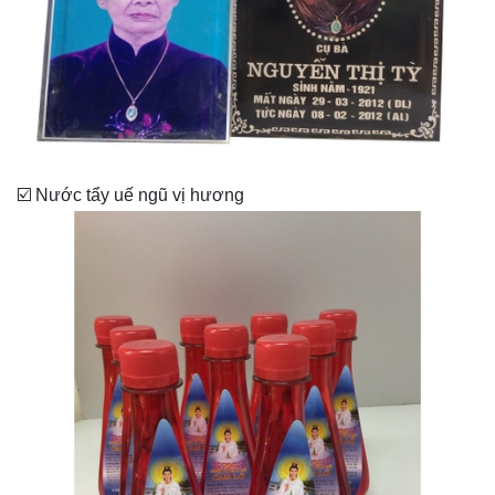
☑️ Nước tẩy uế ngũ vị hương