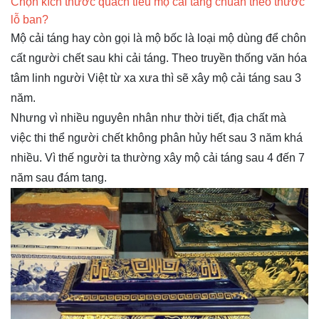
Chọn kích thước quách tiểu mộ cải táng chuẩn theo thước
lỗ ban?
Mộ cải táng hay còn gọi là mộ bốc là loại mộ dùng để chôn
cất người chết sau khi cải táng. Theo truyền thống văn hóa
tâm linh người Việt từ xa xưa thì sẽ xây mộ cải táng sau 3
năm.
Nhưng vì nhiều nguyên nhân như thời tiết, địa chất mà
việc thi thể người chết không phân hủy hết sau 3 năm khá
nhiều. Vì thế người ta thường xây mộ cải táng sau 4 đến 7
năm sau đám tang.