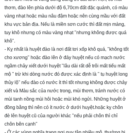
thơm, đào lên phía dưới độ 6,70cm đất đặc quánh, có màu
vàng nhạt hoặc màu nâu đậm hoặc nên cùng mầu với đất
khu vực bản địa. Nếu là miền sơn cước thì đất mịn màng,
tuy khô nhưng có màu vàng nhạt "nhưng không được quá
khô".
- Kỵ nhất là huyệt đào là nơi đất tơi xốp khô quá, "không tốt
cho xương" hoặc đào lên ở đáy huyệt nếu có mạch nước
ngầm chảy xiết dưới huyệt "lâu dài rất dễ trôi mất tiểu mất
mộ " trừ khi dòng nước đó được xác định là " tụ huyệt long
thủy lộ" nếu đào có nước ít thì tốt nhưng không được chảy
xiết và Màu sắc của nước trong, mùi thơm, tránh nước có
mùi tanh nồng mùi hôi hoặc mùi khó ngửi. Những huyệt ở
đồng bằng thì nên có ít nước ở dưới huyệt.hoặc kỵ chôn
đè lên huyệt cũ của người khác "nếu phải chôn thì chỉ
chôn bên cạnh"
- Ở các vùng nghĩa trang nơi quy tập nhiều mộ, thường bị