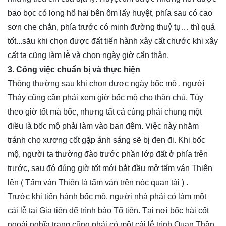
bao bọc có long hổ hai bên ôm lấy huyệt, phía sau có cao
sơn che chắn, phía trước có minh đường thuỷ tụ… thì quá
tốt...său khi chọn được đất tiến hành xây cất chước khi xây
cất ta cũng làm lễ và chọn ngày giờ cẩn thận.
3. Công việc chuẩn bị và thực hiện
Thông thường sau khi chọn được ngày bốc mộ , người
Thày cũng cần phải xem giờ bốc mộ cho thân chủ. Tùy
theo giờ tốt mà bốc, nhưng tất cả cùng phải chung một
điều là bốc mộ phải làm vào ban đêm. Việc này nhằm
tránh cho xương cốt gặp ánh sáng sẽ bị đen đi. Khi bốc
mộ, người ta thường đào trước phần lớp đất ở phía trên
trước, sau đó đúng giờ tốt mới bắt đầu mở tấm ván Thiên
lên ( Tấm ván Thiên là tấm ván trên nóc quan tài ) .
Trước khi tiến hành bốc mộ, người nhà phải có làm một
cái lễ tại Gia tiên để trình báo Tổ tiên. Tại nơi bốc hài cốt
ngoài nghĩa trang cũng phải có một cái lễ trình Quan Thần