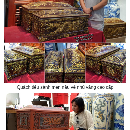
Quách tiểu sành men nâu vẽ nhũ vàng cao cấp