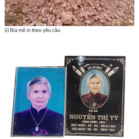
☑️ Bia mộ in theo yêu cầu