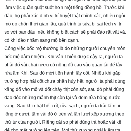
làm việc quần quật suốt hơn một tiếng đồng hồ. Trước khi
đào, họ phải xác định vị trí huyệt thật chính xác, nhiều ngôi
mộ do chôn thời gian lâu, quá trình tu sửa bị sai lệch vị trí
so với ban đầu, nếu không biết cách sẽ phải đào rất vất vả,
có khi đào nhầm sang mộ bên cạnh.
Công việc bốc mộ thường là do những người chuyên môn
bốc mộ đảm nhiệm . Khi ván Thiên được cậy ra, người ta
phải đổ vài chai rượu có nồng độ cao vào quan tài để tảy
rửa âm Khí. Sau đó mới tiến hành lấy cốt. Nhiều khi gặp
trường hợp hài cốt chưa phân hủy hết, người ta phải dùng
xăng đổ vào mộ và đốt cháy thịt còn sót, sau đó phải dùng
dao dóc những mảnh thịt còn lại và đem rửa bằng nước
vang. Sau khi nhặt hết cốt, rửa sạch, người ta trải tấm ni
lông ở dưới, tấm vải đỏ ở trên và lần lượt xếp xương theo
thứ tự của người. Riêng cái sọ phải dùng trà hoặc vải kê
để cho mặt hướng lên trên. Mọi thứ xương phải kiểm tra