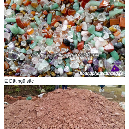
☑️ Đất ngũ sắc