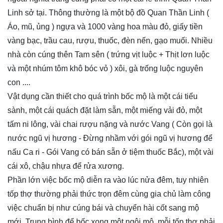
Linh sở tại. Thông thường là một bộ đồ Quan Thần Linh (
Áo, mũ, ủng ) ngựa và 1000 vàng hoa màu đỏ, giấy tiền
vàng bạc, trầu cau, rượu, thuốc, đèn nến, gạo muối. Nhiều
nhà còn cúng thên Tam sên ( trứng vịt luộc + Thịt lơn luộc
và một nhúm tôm khô bóc vỏ ) xôi, gà trống luộc nguyên
con ....
Vật dụng cần thiết cho quá trình bốc mộ là một cái tiểu
sành, một cái quách đặt làm sẵn, một miếng vải đỏ, một
tấm ni lông, vài chai rượu nặng và nước Vang ( Còn gọi là
nước ngũ vị hương - Đừng nhầm với gói ngũ vị hương để
nấu Ca ri - Gói Vang có bán sẵn ở tiệm thuốc Bắc), một vài
cái xô, chậu nhựa để rửa xương.
Phần lớn việc bốc mộ diễn ra vào lúc nửa đêm, tuy nhiên
tốp thợ thường phải thức trọn đêm cùng gia chủ làm công
việc chuẩn bị như cúng bái và chuyển hài cốt sang mộ
mới. Trung bình để bốc xong một ngôi mộ, mỗi tốp thợ phải