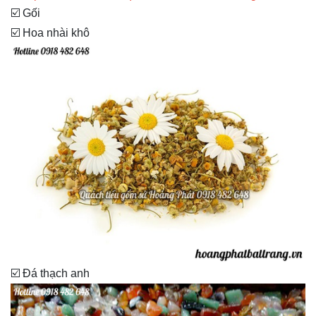
☑️ Gối
☑️ Hoa nhài khô
☑️ Đá thạch anh