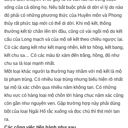
sống của cả dòng họ. Nếu bắt buộc phải di dời vì lý do nào
đó phải có những phương thức của Huyền môn và Phong
thủy rất phức tạp mới có thể di dời. Khi mộ kết, thông
thường kết từ chân lên tới đầu, cũng có vài ngôi mộ do kết
cấu của Long mạch và của mộ sẽ kết theo chiều ngược lại.
Có các dạng kết như kết mạng nhện, kết tơ hồng, kết bang,
kết chu sa… Có các màu từ xám đến trắng, hồng, đỏ như
chu sa là loại mạnh nhất.
Một loại khác người ta thường hay nhầm với mộ kết là mộ
bị phạm trùng. Có nhiều loại trùng nhưng biểu hiện rõ nhất
tại mộ là xác chôn qua nhiều năm không tan. Có những
khu vực có hàng loại mộ chôn tới hàng chục năm xác cũng
còn gần như nguyên vẹn. Gặp trường hợp này phải dùng
bột của loại Ngải Hổ rắc xuống và đọc chú thì thịt mới tan
ra.
Các công việc tiến hành như sau