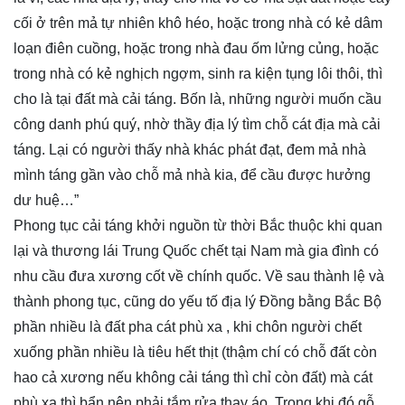
cối ở trên mả tự nhiên khô héo, hoặc trong nhà có kẻ dâm
loạn điên cuồng, hoặc trong nhà đau ốm lửng củng, hoặc
trong nhà có kẻ nghịch ngợm, sinh ra kiện tụng lôi thôi, thì
cho là tại đất mà cải táng. Bốn là, những người muốn cầu
công danh phú quý, nhờ thầy địa lý tìm chỗ cát địa mà cải
táng. Lại có người thấy nhà khác phát đạt, đem mả nhà
mình táng gần vào chỗ mả nhà kia, để cầu được hưởng
dư huệ…”
Phong tục cải táng khởi nguồn từ thời Bắc thuộc khi quan
lại và thương lái Trung Quốc chết tại Nam mà gia đình có
nhu cầu đưa xương cốt về chính quốc. Về sau thành lệ và
thành phong tục, cũng do yếu tố địa lý Đồng bằng Bắc Bộ
phần nhiều là đất pha cát phù xa , khi chôn người chết
xuống phần nhiều là tiêu hết thịt (thậm chí có chỗ đất còn
hao cả xương nếu không cải táng thì chỉ còn đất) mà cát
phù xa thì bẩn nên phải tắm rửa thay áo. Trong khi đó gỗ