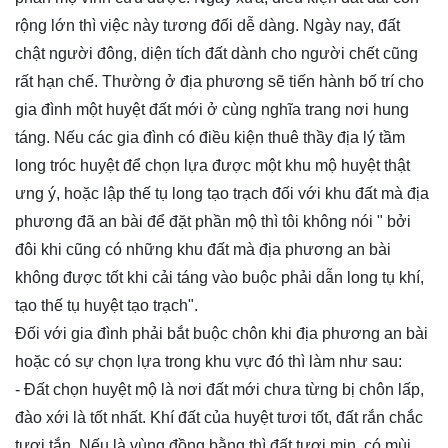
rộng lớn thì việc này tương đối dễ dàng. Ngày nay, đất
chật người đông, diện tích đất dành cho người chết cũng
rất hạn chế. Thường ở địa phương sẽ tiến hành bố trí cho
gia đình một huyệt đất mới ở cùng nghĩa trang nơi hung
táng. Nếu các gia đình có điều kiện thuê thầy địa lý tầm
long tróc huyệt để chọn lựa được một khu mộ huyệt thật
ưng ý, hoặc lập thế tụ long tạo trạch đối với khu đất mà địa
phương đã an bài để đặt phần mộ thì tôi không nói " bởi
đôi khi cũng có những khu đất mà địa phương an bài
không được tốt khi cải táng vào buộc phải dẫn long tụ khí,
tạo thế tụ huyệt tạo trạch".
Đối với gia đình phải bắt buộc chôn khi địa phương an bài
hoặc có sự chọn lựa trong khu vực đó thì làm như sau:
- Đất chọn huyệt mộ là nơi đất mới chưa từng bị chôn lấp,
đào xới là tốt nhất. Khí đất của huyệt tươi tốt, đất rắn chắc
tươi tắn. Nếu là vùng đồng bằng thì đất tươi mịn, có mùi