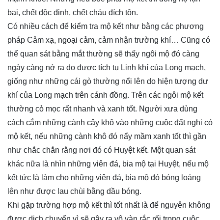
bại, chết độc đinh, chết cháu đích tôn.
Có nhiều cách để kiểm tra mộ kết như bằng các phương
pháp Cảm xạ, ngoại cảm, cảm nhận trường khí… Cũng có
thể quan sát bằng mắt thường sẽ thấy ngôi mộ đó càng
ngày càng nở ra do được tích tụ Linh khí của Long mạch,
giống như những cái gò thường nổi lên do hiện tượng dư
khí của Long mạch trên cánh đồng. Trên các ngôi mộ kết
thường cỏ mọc rất nhanh và xanh tốt. Người xưa dùng
cách cắm những cành cây khô vào những cuộc đất nghi có
mộ kết, nếu những cành khô đó nẩy mầm xanh tốt thì gần
như chắc chắn rằng nơi đó có Huyệt kết. Một quan sát
khác nữa là nhìn những viên đá, bia mộ tại Huyệt, nếu mộ
kết tức là làm cho những viên đá, bia mộ đó bóng loáng
lên như được lau chùi bằng dầu bóng.
Khi gặp trường hợp mộ kết thì tốt nhất là để nguyên không
được dịch chuyển vì sẽ gây ra vô vàn rắc rối trong cuộc