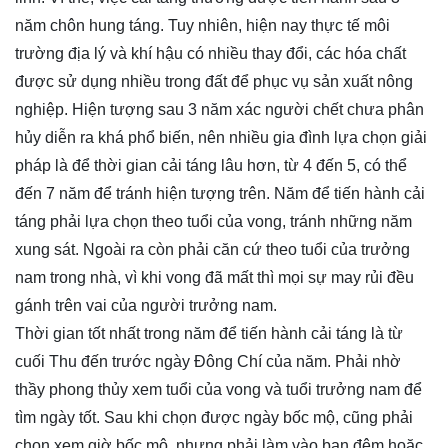
năm chôn hung táng. Tuy nhiên, hiện nay thực tế môi
trường địa lý và khí hậu có nhiều thay đổi, các hóa chất
được sử dụng nhiều trong đất để phục vụ sản xuất nông
nghiệp. Hiện tượng sau 3 năm xác người chết chưa phân
hủy diễn ra khá phổ biến, nên nhiều gia đình lựa chọn giải
pháp là để thời gian cải táng lâu hơn, từ 4 đến 5, có thể
đến 7 năm để tránh hiện tượng trên. Năm để tiến hành cải
táng phải lựa chọn theo tuổi của vong, tránh những năm
xung sát. Ngoài ra còn phải căn cứ theo tuổi của trưởng
nam trong nhà, vì khi vong đã mất thì mọi sự may rủi đều
gánh trên vai của người trưởng nam.
Thời gian tốt nhất trong năm để tiến hành cải táng là từ
cuối Thu đến trước ngày Đông Chí của năm. Phải nhờ
thầy phong thủy xem tuổi của vong và tuổi trưởng nam để
tìm ngày tốt. Sau khi chọn được ngày bốc mộ, cũng phải
chọn xem giờ bốc mộ, nhưng phải làm vào ban đêm hoặc