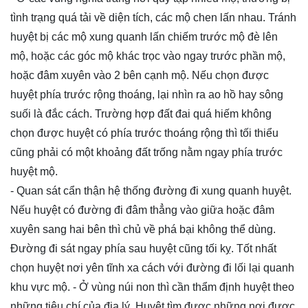
tình trạng quá tải về diện tích, các mộ chen lấn nhau. Tránh
huyệt bị các mộ xung quanh lấn chiếm trước mộ đè lên
mộ, hoặc các góc mộ khác trọc vào ngay trước phần mộ,
hoặc đâm xuyên vào 2 bên cạnh mộ. Nếu chọn được
huyệt phía trước rộng thoáng, lại nhìn ra ao hồ hay sông
suối là đắc cách. Trường hợp đất đai quá hiếm không
chọn được huyệt có phía trước thoáng rộng thì tối thiểu
cũng phải có một khoảng đất trống nằm ngay phía trước
huyệt mộ.
- Quan sát cẩn thận hệ thống đường đi xung quanh huyệt.
Nếu huyệt có đường đi đâm thẳng vào giữa hoặc đâm
xuyên sang hai bên thì chủ về phá bại không thể dùng.
Đường đi sát ngay phía sau huyệt cũng tối kỵ. Tốt nhất
chọn huyệt nơi yên tĩnh xa cách với đường đi lối lại quanh
khu vực mộ. - Ở vùng núi non thì cần thẩm định huyệt theo
những tiêu chí của địa lý. Huyệt tìm được những nơi được