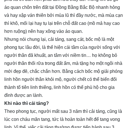
áo quan chôn trên đất tại Đồng Bằng Bắc Bộ nhanh hỏng
và hay xập ván thiên bởi mùa lũ thì đầy nước, mà mùa cạn
thì khô, mối lại hay tụ lại trên chỗ đất cao (mồ mả hay cao
hơn ruộng) nên hay xông vào áo quan.
Nhưng nói chung lại, cải táng, sang cát, bốc mộ là một
phong tục lâu đời, là thể hiện cái tâm của người sống với
người thân đã khuất, an tâm với niềm tin… họ không bỏ
người thân thối rữa trong đất ẩm, mà tặng họ một ngôi nhà
mới đẹp đẽ, chắc chắn hơn. Bằng cách bốc mộ giải phóng
linh hồn người thân khỏi mộ, người chết có thể biến đổi
thành tổ tiên linh thiêng, linh hồn có thể phù hộ cho gia
đình được an lành.
Khi nào thì cải táng?
Theo phong tục, người mất sau 3 năm thì cải táng, cũng là
lúc con cháu mãn tang, tức là hoàn toàn hết để tang vong
linh. Vì thế, việc cải táng thường được tiến hành sau 3