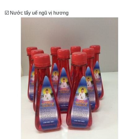
☑️ Nước tẩy uế ngũ vị hương