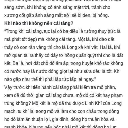
sáng sớm, khi không có ánh sáng mặt trời, tránh cho
xương cốt gặp ánh sáng mặt trời sẽ bị đen, bị hỏng.
Khi nào thì không nên cải táng?
“Trong khi cải táng, tục lại có ba điều là tường thụy (tức là
mả phát tốt đẹp) mà không cải táng. Một là, khi đào đất
thấy có con rắn vàng thì cho là Long xà khí vật. Hai là, khi
mở quan tài ra thấy có dây tơ hồng quấn quýt thì cho là đất
kết. Ba là, hơi đất chỗ đó ấm áp, trong huyệt khô ráo không
có nước hay là nước đóng giọt lại như sữa đều là tốt. Khi
nào gặp như thế thì phải lập tức lấp lại ngay.”
Vậy trước khi tiến hành cải táng phải kiểm tra mộ phần,
xem đã đủ thời gian cải táng chưa, mộ đó có kết hay phạm
trùng không? Mộ kết là mộ đã thụ được Linh Khí của Long
mạch, tụ khí lại trong mộ và làm cho con cháu trong dòng
họ đó làm ăn thuận lợi, gia đình, dòng họ thuận hòa và
mạnh khỏe. Nhưng nếu bốc phải mộ kết thì dòng họ lụn