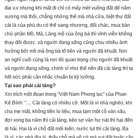
đai v.v nhưng khi mất đi chỉ có mấy mét vuông đất để nắm
xương mà thôi, chẳng những thế mà nhà cửa, biệt thự đất
cát là của phù du có thể sang nhượng, đổi chác, mua bán
chứ phần Mồ, Mả, Lăng mộ của ông bà thì vĩnh viễn không
thay đổi được. và người đang sống cũng chịu nhiều ảnh
hưởng bởi mồ mả ông bà tổ tiên và người đã khuất. Nơi
an nghỉ cuối cùng là nơi tối quan trọng cho người đã khuất
và người đang sống, chính vì như thế nên đã cải táng thì ta
hết sức phải cân nhắc chuẩn bị kỹ lưỡng.
Tại sao phải cải táng?
Xin trích một đoạn trong “Việt Nam Phong tục” của Phan
Kế Bính: “… Cải táng có nhiều cớ. Một là vì nhà nghèo, khi
cha mẹ mất, không tiền lo liệu, mua tạm một cỗ ván xấu,
đợi xong ba năm thì cải táng, kẻo sợ ván hư nát thì hại đến
di hài. Hai là vì chỗ đất mối kiến, nước lụt thì cải táng. Ba
là vì, các nhà địa lý, thấy chỗ mả vô cớ mà sụt đất hoặc cây